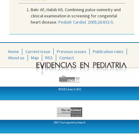
Bakr AF, Habib HS. Combining pulse oximetry and
clinical examination in screening for congenital
heart disease.
Pediatr Cardiol. 2005;26:832-5
.
Home
Current issue
Previous issues
Publication rules
About us
Map
RSS
Contact
MEDES Award 2012
SNS Transparency Award