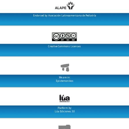
Endorsed by: Asociación Latinoamericana de Pediatría
Creative Commons Licenses
We are in:
Epistemonikos
Platform by:
Lúa Ediciones 3.0