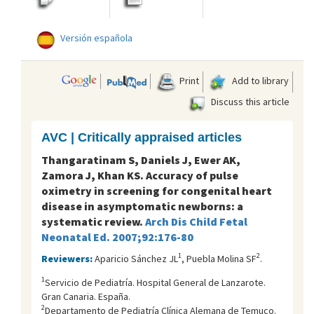
Versión española
Print
Add to library
Discuss this article
AVC | Critically appraised articles
Thangaratinam S, Daniels J, Ewer AK,
Zamora J, Khan KS. Accuracy of pulse
oximetry in screening for congenital heart
disease in asymptomatic newborns: a
systematic review.
Arch Dis Child Fetal
Neonatal Ed. 2007;92:176-80
1
2
Reviewers:
Aparicio Sánchez JL
, Puebla Molina SF
.
1
Servicio de Pediatría. Hospital General de Lanzarote.
Gran Canaria. España.
2
Departamento de Pediatría Clínica Alemana de Temuco.