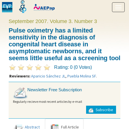
Show
menu
September 2007. Volume 3. Number 3
Pulse oximetry has a limited
sensitivity in the diagnosis of
congenital heart disease in
asymptomatic newborns, and it
seems little useful as a screening tool
Rating: 0 (0 Votes)
Reviewers:
Aparicio Sánchez JL
,
Puebla Molina SF
.
Newsletter Free Subscription
Regularly recieve most recent articles by e-mail
Subscribe
Abstract
Full Article