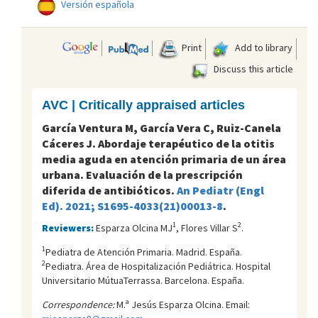
Versión española
Print
Add to library
Discuss this article
AVC | Critically appraised articles
García Ventura M, García Vera C, Ruiz-Canela
Cáceres J. Abordaje terapéutico de la otitis
media aguda en atención primaria de un área
urbana. Evaluación de la prescripción
diferida de antibióticos.
An Pediatr (Engl
Ed). 2021; S1695-4033(21)00013-8
.
1
2
Reviewers:
Esparza Olcina MJ
, Flores Villar S
.
1
Pediatra de Atención Primaria. Madrid. España.
2
Pediatra. Área de Hospitalización Pediátrica. Hospital
Universitario MútuaTerrassa. Barcelona. España.
Correspondence:
M.ª Jesús Esparza Olcina. Email: