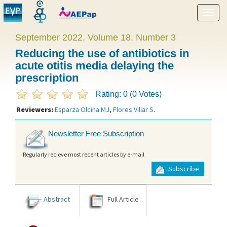
Show
menu
September 2022. Volume 18. Number 3
Reducing the use of antibiotics in
acute otitis media delaying the
prescription
Rating: 0 (0 Votes)
Reviewers:
Esparza Olcina MJ
,
Flores Villar S
.
Newsletter Free Subscription
Regularly recieve most recent articles by e-mail
Subscribe
Abstract
Full Article