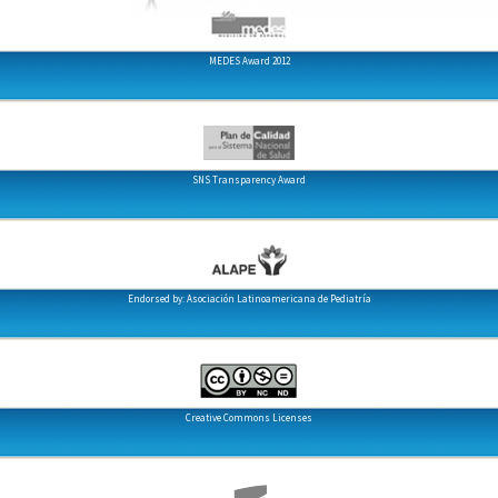
MEDES Award 2012
SNS Transparency Award
Endorsed by: Asociación Latinoamericana de Pediatría
Creative Commons Licenses