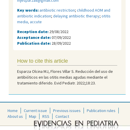
mjesparza8@gmail.com
Key words:
antibiotic restriction
;
childhood AOM and
antibiotic indication
;
delaying antibiotic therapy
;
otitis
media, accute
Reception date:
29/08/2022
Acceptance date:
07/09/2022
Publication date:
28/09/2022
How to cite this article
Esparza Olcina MJ, Flores Villar S. Reducción del uso de
antibióticos en las otitis medias agudas mediante el
tratamiento diferido. Evid Pediatr. 2022;18:23.
Home
Current issue
Previous issues
Publication rules
About us
Map
RSS
Contact