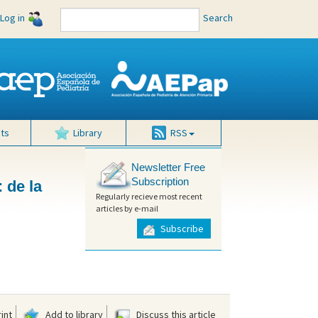
Log in
Search
ts
Library
RSS
Newsletter Free
Subscription
 de la
Regularly recieve most recent
articles by e-mail
Subscribe
int
Add to library
Discuss this article