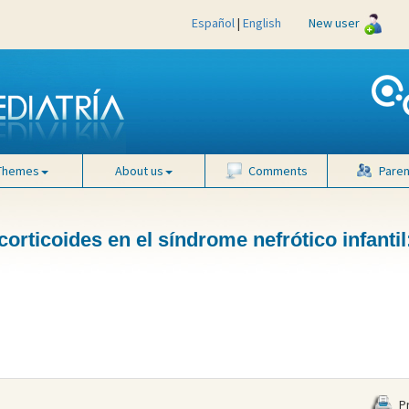
Español
|
English
New user
Themes
About us
Comments
Paren
orticoides en el síndrome nefrótico infantil:
Pr