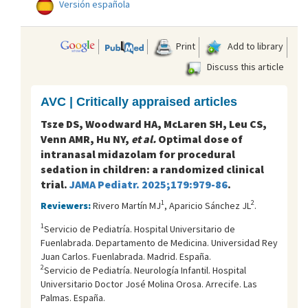
Versión española
Print
Add to library
Discuss this article
AVC | Critically appraised articles
Tsze DS, Woodward HA, McLaren SH, Leu CS,
Venn AMR, Hu NY,
et al.
Optimal dose of
intranasal midazolam for procedural
sedation in children: a randomized clinical
trial.
JAMA Pediatr. 2025;179:979-86
.
1
2
Reviewers:
Rivero Martín MJ
, Aparicio Sánchez JL
.
1
Servicio de Pediatría. Hospital Universitario de
Fuenlabrada. Departamento de Medicina. Universidad Rey
Juan Carlos. Fuenlabrada. Madrid. España.
2
Servicio de Pediatría. Neurología Infantil. Hospital
Universitario Doctor José Molina Orosa. Arrecife. Las
Palmas. España.