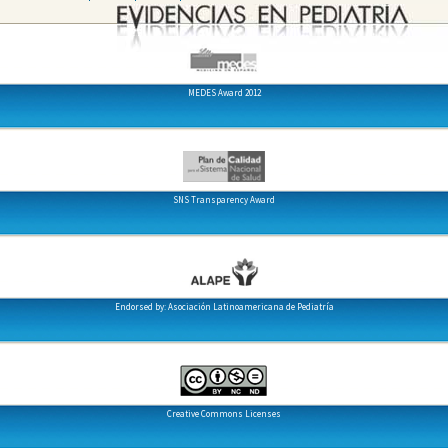
MEDES Award 2012
SNS Transparency Award
Endorsed by: Asociación Latinoamericana de Pediatría
Creative Commons Licenses