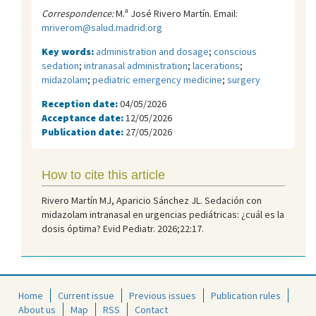
Correspondence:
M.ª José Rivero Martín. Email:
mriverom@salud.madrid.org
Key words:
administration and dosage
;
conscious
sedation
;
intranasal administration
;
lacerations
;
midazolam
;
pediatric emergency medicine
;
surgery
Reception date:
04/05/2026
Acceptance date:
12/05/2026
Publication date:
27/05/2026
How to cite this article
Rivero Martín MJ, Aparicio Sánchez JL. Sedación con
midazolam intranasal en urgencias pediátricas: ¿cuál es la
dosis óptima? Evid Pediatr. 2026;22:17.
Home
Current issue
Previous issues
Publication rules
About us
Map
RSS
Contact