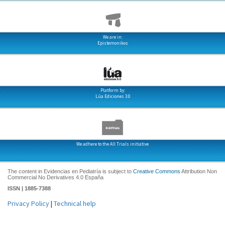
We are in:
Epistemonikos
Platform by:
Lúa Ediciones 3.0
We adhere to the All Trials initiative
The content in Evidencias en Pediatría is subject to
Creative Commons
Attribution Non
Commercial No Derivatives 4.0 España
ISSN | 1885-7388
Privacy Policy
|
Technical help