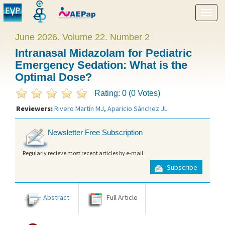
Show
menu
June 2026. Volume 22. Number 2
Intranasal Midazolam for Pediatric
Emergency Sedation: What is the
Optimal Dose?
Rating: 0 (0 Votes)
Reviewers:
Rivero Martín MJ
,
Aparicio Sánchez JL
.
Newsletter Free Subscription
Regularly recieve most recent articles by e-mail
Subscribe
Abstract
Full Article