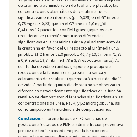
de la primera administración de teofilina o placebo, las
concentraciones plasmáticas de creatinina fueron
significativamente inferiores (p = 0,025) en el GT (media
0,76 mg/dl ± 0,23) que en el GP (media 1,0 mg/dl ±
0,41).Los 17 pacientes con EMH grave (aquellos que
requirieron VM) también mostraron diferencias
significativas en la creatinina sérica y el aclaramiento de
la creatinina en favor del GT respecto al GP (media 64,6
μmol/L ± 21,2 frente 92,0 μmol/L ± 40,7 y 19,9 ml/min/1,73
± 0,9 frente 13,7 ml/min/1,73 ± 3,7 respectivamente). Al
quinto día de vida en ambos grupos se produjo una
reducción de la función renal (creatinina sérica y
aclaramiento de creatinina) que mejoró a partir del día 11
de vida. A partir del quinto día de vida no se observarán
diferencias estadísticamente significativas en la función
renal. No se demostraron diferencias significativas en las
concentraciones de urea, Na, K, y β2 microglobulina, así
como tampoco en la incidencia de complicaciones.
Conclusión
:
en prematuros de ≤ 32 semanas de
gestación afectados de EMH la administración preventiva
precoz de teofilina puede mejorar la función renal
durante los primeros días de vida, pero esta mejoría es