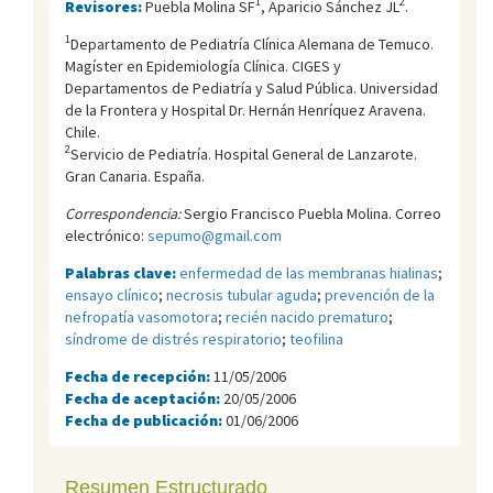
1
2
Revisores:
Puebla Molina SF
, Aparicio Sánchez JL
.
1
Departamento de Pediatría Clínica Alemana de Temuco.
Magíster en Epidemiología Clínica. CIGES y
Departamentos de Pediatría y Salud Pública. Universidad
de la Frontera y Hospital Dr. Hernán Henríquez Aravena.
Chile.
2
Servicio de Pediatría. Hospital General de Lanzarote.
Gran Canaria. España.
Correspondencia:
Sergio Francisco Puebla Molina. Correo
electrónico:
sepumo@gmail.com
Palabras clave:
enfermedad de las membranas hialinas
;
ensayo clínico
;
necrosis tubular aguda
;
prevención de la
nefropatía vasomotora
;
recién nacido prematuro
;
síndrome de distrés respiratorio
;
teofilina
Fecha de recepción:
11/05/2006
Fecha de aceptación:
20/05/2006
Fecha de publicación:
01/06/2006
Resumen Estructurado