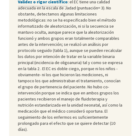
Validez o rigor científico
: el EC tiene una calidad
adecuada en la escala de Jadad (puntuación= 3). No
obstante, detectamos algunas limitaciones
metodológicas: no se ha especificado bien el método
informatizado de aleatorización, ni si la secuencia se
mantuvo oculta, aunque parece que la aleatorización
funcionó y ambos grupos eran totalmente comparables
antes de la intervención; se realizó un análisis por
protocolo seguido (tabla 1), aunque se pueden recalcular
los datos por intención de tratar en la variable binaria
principal (incidencia de oligoanuria) tal y como se expresa
en la tabla 2 . El EC es doble ciego, porque ni los niños -
obviamente- ni los que hicieron las mediciones, ni
tampoco los que administraban el tratamiento, conocían
el grupo de pertenencia del paciente. No hubo co-
intervención porque se indica que en ambos grupos los
pacientes recibieron el manejo de fluidoterapia y
nutrición estandarizada en la unidad neonatal, así como la
medicación que el médico consideró oportuna. El
seguimiento de los enfermos es suficientemente
prolongado para el efecto que se quiere detectar (10
días).