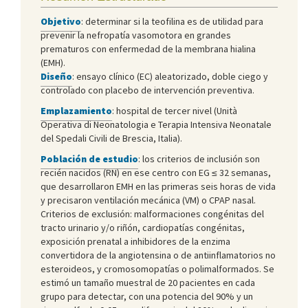
Objetivo
: determinar si la teofilina es de utilidad para
prevenir la nefropatía vasomotora en grandes
prematuros con enfermedad de la membrana hialina
(EMH).
Diseño
: ensayo clínico (EC) aleatorizado, doble ciego y
controlado con placebo de intervención preventiva.
Emplazamiento
: hospital de tercer nivel (Unità
Operativa di Neonatologia e Terapia Intensiva Neonatale
del Spedali Civili de Brescia, Italia).
Población de estudio
: los criterios de inclusión son
recién nacidos (RN) en ese centro con EG ≤ 32 semanas,
que desarrollaron EMH en las primeras seis horas de vida
y precisaron ventilación mecánica (VM) o CPAP nasal.
Criterios de exclusión: malformaciones congénitas del
tracto urinario y/o riñón, cardiopatías congénitas,
exposición prenatal a inhibidores de la enzima
convertidora de la angiotensina o de antiinflamatorios no
esteroideos, y cromosomopatías o polimalformados. Se
estimó un tamaño muestral de 20 pacientes en cada
grupo para detectar, con una potencia del 90% y un