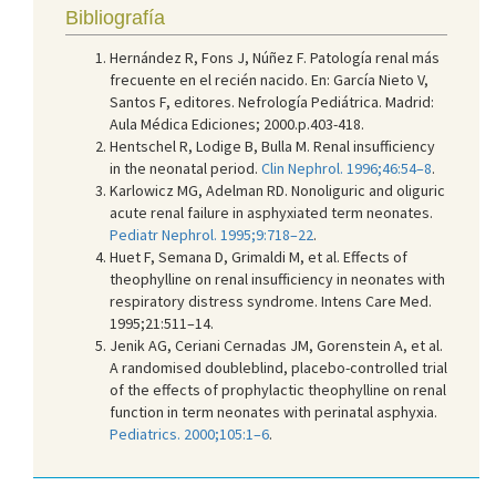
Bibliografía
Hernández R, Fons J, Núñez F. Patología renal más
frecuente en el recién nacido. En: García Nieto V,
Santos F, editores. Nefrología Pediátrica. Madrid:
Aula Médica Ediciones; 2000.p.403-418.
Hentschel R, Lodige B, Bulla M. Renal insufficiency
in the neonatal period.
Clin Nephrol. 1996;46:54–8
.
Karlowicz MG, Adelman RD. Nonoliguric and oliguric
acute renal failure in asphyxiated term neonates.
Pediatr Nephrol. 1995;9:718–22
.
Huet F, Semana D, Grimaldi M, et al. Effects of
theophylline on renal insufficiency in neonates with
respiratory distress syndrome. Intens Care Med.
1995;21:511–14.
Jenik AG, Ceriani Cernadas JM, Gorenstein A, et al.
A randomised doubleblind, placebo-controlled trial
of the effects of prophylactic theophylline on renal
function in term neonates with perinatal asphyxia.
Pediatrics. 2000;105:1–6
.