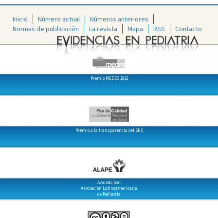
Inicio
Número actual
Números anteriores
Normas de publicación
La revista
Mapa
RSS
Contacto
Premio MEDES 2012
Premio a la transparencia del SNS
Avalado por:
Asociación Latinoamericana
de Pediatría