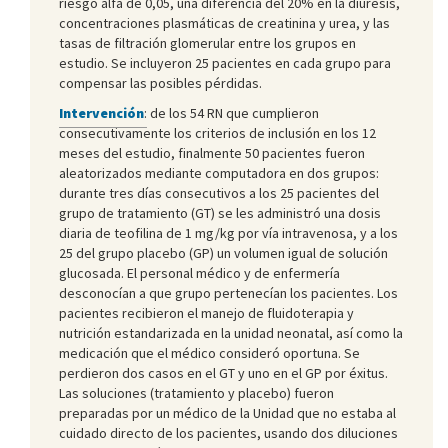
riesgo alfa de 0,05, una diferencia del 20% en la diuresis,
concentraciones plasmáticas de creatinina y urea, y las
tasas de filtración glomerular entre los grupos en
estudio. Se incluyeron 25 pacientes en cada grupo para
compensar las posibles pérdidas.
Intervención
:
de los 54 RN que cumplieron
consecutivamente los criterios de inclusión en los 12
meses del estudio, finalmente 50 pacientes fueron
aleatorizados mediante computadora en dos grupos:
durante tres días consecutivos a los 25 pacientes del
grupo de tratamiento (GT) se les administró una dosis
diaria de teofilina de 1 mg/kg por vía intravenosa, y a los
25 del grupo placebo (GP) un volumen igual de solución
glucosada. El personal médico y de enfermería
desconocían a que grupo pertenecían los pacientes. Los
pacientes recibieron el manejo de fluidoterapia y
nutrición estandarizada en la unidad neonatal, así como la
medicación que el médico consideró oportuna. Se
perdieron dos casos en el GT y uno en el GP por éxitus.
Las soluciones (tratamiento y placebo) fueron
preparadas por un médico de la Unidad que no estaba al
cuidado directo de los pacientes, usando dos diluciones