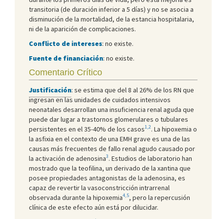
transitoria (de duración inferior a 5 días) y no se asocia a
disminución de la mortalidad, de la estancia hospitalaria,
ni de la aparición de complicaciones.
Conflicto de intereses
: no existe.
Fuente de financiación
: no existe.
Comentario Crítico
Justificación
: se estima que del 8 al 26% de los RN que
ingresan en las unidades de cuidados intensivos
neonatales desarrollan una insuficiencia renal aguda que
puede dar lugar a trastornos glomerulares o tubulares
1,2
persistentes en el 35-40% de los casos
. La hipoxemia o
la asfixia en el contexto de una EMH grave es una de las
causas más frecuentes de fallo renal agudo causado por
3
la activación de adenosina
. Estudios de laboratorio han
mostrado que la teofilina, un derivado de la xantina que
posee propiedades antagonistas de la adenosina, es
capaz de revertir la vasoconstricción intrarrenal
4,5
observada durante la hipoxemia
, pero la repercusión
clínica de este efecto aún está por dilucidar.