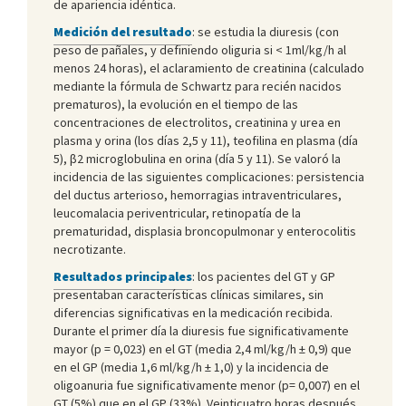
de apariencia idéntica.
Medición del resultado
: se estudia la diuresis (con
peso de pañales, y definiendo oliguria si < 1ml/kg/h al
menos 24 horas), el aclaramiento de creatinina (calculado
mediante la fórmula de Schwartz para recién nacidos
prematuros), la evolución en el tiempo de las
concentraciones de electrolitos, creatinina y urea en
plasma y orina (los días 2,5 y 11), teofilina en plasma (día
5), β2 microglobulina en orina (día 5 y 11). Se valoró la
incidencia de las siguientes complicaciones: persistencia
del ductus arterioso, hemorragias intraventriculares,
leucomalacia periventricular, retinopatía de la
prematuridad, displasia broncopulmonar y enterocolitis
necrotizante.
Resultados principales
: los pacientes del GT y GP
presentaban características clínicas similares, sin
diferencias significativas en la medicación recibida.
Durante el primer día la diuresis fue significativamente
mayor (p = 0,023) en el GT (media 2,4 ml/kg/h ± 0,9) que
en el GP (media 1,6 ml/kg/h ± 1,0) y la incidencia de
oligoanuria fue significativamente menor (p= 0,007) en el
GT (5%) que en el GP (33%). Veinticuatro horas después