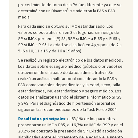
procedimiento de toma de la PA fue diferente ya que se
®
determinó con un Dinamap
: se midieron la PAS y PAD
media.
Para cada niño se obtuvo su IMC estandarizado. Los
valores se estratificaron en 3 categorías: sin riesgo de
SP si IMC< percentil (P) 85, RSP si IMC ≥ a P-85 y < P-95 y
SP si IMC = P-95. La edad se clasificó en 4 grupos: (de 2 a
5, 6 a 10, 11 a 15 y de 16 a 19 años).
Se realizó un registro electrónico de los datos médicos .
Los datos sobre el seguro médico (público o privado) se
obtuvieron de una base de datos administrativa. Se
realizó un análisis multifactorial considerando la PAS y
PAD como variables dependientes y la edad, sexo, talla
estandarizada, IMC estandarizado y seguro médico. Los
datos se analizaron usando el sistema informático SPSS
y SAS. Para el diagnóstico de hipertensión arterial se
siguieron las recomendaciones de la Task Force 2004.
Resultados principales
: el 63,1% de los pacientes
presentaron un IMC < P
85
, el 16,7% un IMC de RSP y en el
20,2% se constató la presencia de SP. Existió asociación
significativa entre el incremento de la edad y el aumento