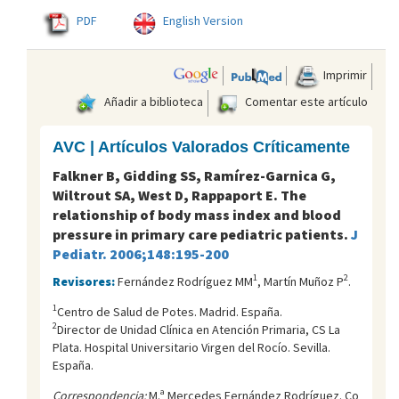
PDF
English Version
Imprimir
Añadir a biblioteca
Comentar este artículo
AVC | Artículos Valorados Críticamente
Falkner B, Gidding SS, Ramírez-Garnica G,
Wiltrout SA, West D, Rappaport E. The
relationship of body mass index and blood
pressure in primary care pediatric patients.
J
Pediatr. 2006;148:195-200
1
2
Revisores:
Fernández Rodríguez MM
, Martín Muñoz P
.
1
Centro de Salud de Potes. Madrid. España.
2
Director de Unidad Clínica en Atención Primaria, CS La
Plata. Hospital Universitario Virgen del Rocí­o. Sevilla.
España.
Correspondencia:
M.ª Mercedes Fernández Rodríguez. Co