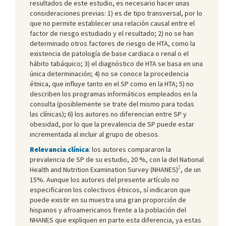
resultados de este estudio, es necesario hacer unas
consideraciones previas: 1) es de tipo transversal, por lo
que no permite establecer una relación causal entre el
factor de riesgo estudiado y el resultado; 2) no se han
determinado otros factores de riesgo de HTA, como la
existencia de patología de base cardiaca o renal o el
hábito tabáquico; 3) el diagnóstico de HTA se basa en una
única determinación; 4) no se conoce la procedencia
étnica, que influye tanto en el SP como en la HTA; 5) no
describen los programas informáticos empleados en la
consulta (posiblemente se trate del mismo para todas
las clínicas); 6) los autores no diferencian entre SP y
obesidad, por lo que la prevalencia de SP puede estar
incrementada al incluir al grupo de obesos.
Relevancia clínica
: los autores compararon la
prevalencia de SP de su estudio, 20 %, con la del National
2
Health and Nutrition Examination Survey (NHANES)
, de un
15%. Aunque los autores del presente artículo no
especificaron los colectivos étnicos, sí indicaron que
puede existir en su muestra una gran proporción de
hispanos y afroamericanos frente a la población del
NHANES que expliquen en parte esta diferencia, ya estas