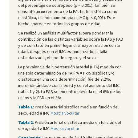
del porcentaje de sobrepeso (p = 0,001). También se
constató un incremento de la PA, tanto sistólica como
diastólica, cuando aumentaba el IMC (p < 0,001). Este
hecho aparece en todos los grupos de edad .
Se realizó un análisis multifactorial para ponderar la
contribución de las distintas variables sobre la PAS y PAD
y se constató en primer lugar una mayor relación con la
edad, después con el IMC estandarizado, la talla
estandarizada, el tipo de seguro y el sexo.
La prevalencia de hipertensión arterial (HTA) medida con
una sola determinación de PA (PA = P-
95
sistólica y/o
diastólica en una sola determinación) fue de 7,2%,
incrementándose con la edad y con el aumento del IMC
(tabla 1 y 2). La PAS se encontró elevada en el 6% de los
casos y la PAD en el 2%.
Tabla 1
: Presión arterial sistólica media en función del
sexo, edad e IMC
Mostrar/ocultar
Tabla 2
: Presión arterial diastólica media en función del
sexo, edad e IMC
Mostrar/ocultar
Conclusión
: los pacientes de 2 a 19 años controlados en