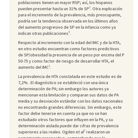
poblaciones tienen un mayor RSP; así, los hispanos
3
pueden presentar hasta un 31% de SP
. Otra explicación
para el incremento de la prevalencia, más preocupante,
podría ser la tendencia observada en los últimos años
del aumento progresivo de SP en la infancia como ya
4
indican otras publicaciones
.
Respecto al incremento con la edad del IMC y de la HTA,
en otro estudio encuentran como factores predictivos
de SP/obesidad la presencia de un peso por encima del P
50-75 y como factor de riesgo de desarrollar HTA, el
1
aumento del IMC
.
La prevalencia de HTA constatada en este estudio es de
7,2% . El diagnóstico se estableció con una única
determinación de PA; sin embargo los autores ya
mencionan esta limitación y comparan sus datos de PA
media y su desviación estándar con los datos nacionales
no encontrando grandes diferencias. Sin embargo, este
factor debe tenerse en cuenta ya que no se han
estudiado otros factores que influyen en la PA, y su
determinación aislada puede dar cifras de prevalencia
3
superiores a las reales. Ogden et al
realizaron un
seguimiento prospectivo, comprobando que la