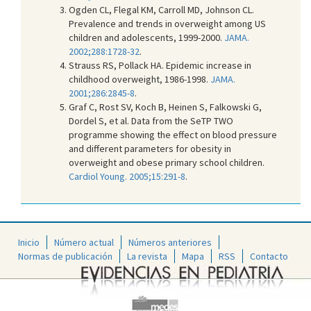
Ogden CL, Flegal KM, Carroll MD, Johnson CL.
Prevalence and trends in overweight among US
children and adolescents, 1999-2000.
JAMA.
2002;288:1728-32
.
Strauss RS, Pollack HA. Epidemic increase in
childhood overweight, 1986-1998.
JAMA.
2001;286:2845-8
.
Graf C, Rost SV, Koch B, Heinen S, Falkowski G,
Dordel S, et al. Data from the SeTP TWO
programme showing the effect on blood pressure
and different parameters for obesity in
overweight and obese primary school children.
Cardiol Young. 2005;15:291-8
.
Inicio
Número actual
Números anteriores
Normas de publicación
La revista
Mapa
RSS
Contacto