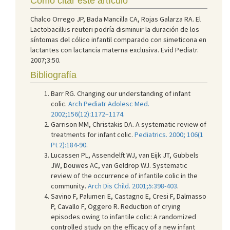
Cómo citar este artículo
Chalco Orrego JP, Bada Mancilla CA, Rojas Galarza RA. El
Lactobacillus reuteri podría disminuir la duración de los
síntomas del cólico infantil comparado con simeticona en
lactantes con lactancia materna exclusiva. Evid Pediatr.
2007;3:50.
Bibliografía
Barr RG. Changing our understanding of infant
colic.
Arch Pediatr Adolesc Med.
2002;156(12):1172–1174
.
Garrison MM, Christakis DA. A systematic review of
treatments for infant colic.
Pediatrics. 2000; 106(1
Pt 2):184-90
.
Lucassen PL, Assendelft WJ, van Eijk JT, Gubbels
JW, Douwes AC, van Geldrop WJ. Systematic
review of the occurrence of infantile colic in the
community.
Arch Dis Child. 2001;5:398-403
.
Savino F, Palumeri E, Castagno E, Cresi F, Dalmasso
P, Cavallo F, Oggero R. Reduction of crying
episodes owing to infantile colic: A randomized
controlled study on the efficacy of a new infant