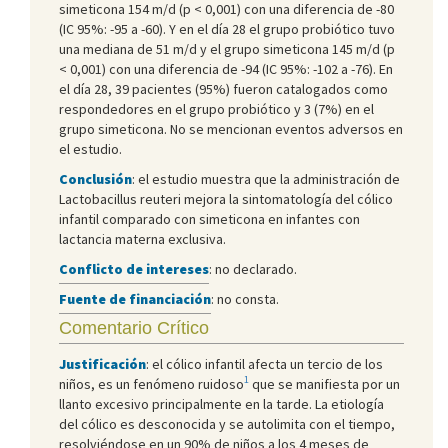
simeticona 154 m/d (p < 0,001) con una diferencia de -80
(IC 95%: -95 a -60). Y en el día 28 el grupo probiótico tuvo
una mediana de 51 m/d y el grupo simeticona 145 m/d (p
< 0,001) con una diferencia de -94 (IC 95%: -102 a -76). En
el día 28, 39 pacientes (95%) fueron catalogados como
respondedores en el grupo probiótico y 3 (7%) en el
grupo simeticona. No se mencionan eventos adversos en
el estudio.
Conclusión
: el estudio muestra que la administración de
Lactobacillus reuteri mejora la sintomatología del cólico
infantil comparado con simeticona en infantes con
lactancia materna exclusiva.
Conflicto de intereses
: no declarado.
Fuente de financiación
: no consta.
Comentario Crítico
Justificación
: el cólico infantil afecta un tercio de los
1
niños, es un fenómeno ruidoso
que se manifiesta por un
llanto excesivo principalmente en la tarde. La etiología
del cólico es desconocida y se autolimita con el tiempo,
resolviéndose en un 90% de niños a los 4 meses de