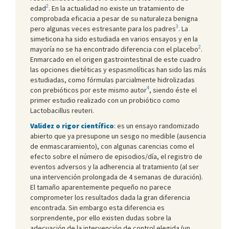
2
edad
. En la actualidad no existe un tratamiento de
comprobada eficacia a pesar de su naturaleza benigna
3
pero algunas veces estresante para los padres
. La
simeticona ha sido estudiada en varios ensayos y en la
2
mayoría no se ha encontrado diferencia con el placebo
.
Enmarcado en el origen gastrointestinal de este cuadro
las opciones dietéticas y espasmolíticas han sido las más
estudiadas, como fórmulas parcialmente hidrolizadas
4
con prebióticos por este mismo autor
, siendo éste el
primer estudio realizado con un probiótico como
Lactobacillus reuteri.
Validez o rigor científico
: es un ensayo randomizado
abierto que ya presupone un sesgo no medible (ausencia
de enmascaramiento), con algunas carencias como el
efecto sobre el número de episodios/día, el registro de
eventos adversos y la adherencia al tratamiento (al ser
una intervención prolongada de 4 semanas de duración).
El tamaño aparentemente pequeño no parece
comprometer los resultados dada la gran diferencia
encontrada. Sin embargo esta diferencia es
sorprendente, por ello existen dudas sobre la
adecuación de la intervención de control elegida (un