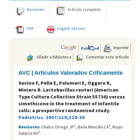
Resumen
Artículo completo
PDF
English Version
Imprimir
Añadir a biblioteca
Comentar este artículo
AVC | Artículos Valorados Críticamente
Savino F, Pelle E, Palumeri E, Oggero R,
Miniero R. Lactobacillus reuteri (American
Type Culture Collection Strain 55730) versus
simethicone in the treatment of infantile
colic: a prospective randomized study.
Pediatrics. 2007:119;124-30
1
2
Revisores:
Chalco Orrego JP
, Bada Mancilla CA
, Rojas
3
Galarza RA
.