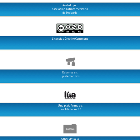
Avalado por:
Asociación Latinoamericana
de Pediatría
Licencias Creative Commons
Estamos en:
Epistemonikos
Una plataforma de:
Lúa Ediciones 3.0
Adheridos a la