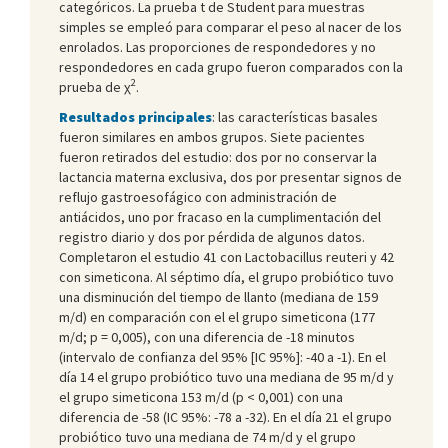
categóricos. La prueba t de Student para muestras
simples se empleó para comparar el peso al nacer de los
enrolados. Las proporciones de respondedores y no
respondedores en cada grupo fueron comparados con la
2
prueba de χ
.
Resultados principales
: las características basales
fueron similares en ambos grupos. Siete pacientes
fueron retirados del estudio: dos por no conservar la
lactancia materna exclusiva, dos por presentar signos de
reflujo gastroesofágico con administración de
antiácidos, uno por fracaso en la cumplimentación del
registro diario y dos por pérdida de algunos datos.
Completaron el estudio 41 con Lactobacillus reuteri y 42
con simeticona. Al séptimo día, el grupo probiótico tuvo
una disminución del tiempo de llanto (mediana de 159
m/d) en comparación con el el grupo simeticona (177
m/d; p = 0,005), con una diferencia de -18 minutos
(intervalo de confianza del 95% [IC 95%]: -40 a -1). En el
día 14 el grupo probiótico tuvo una mediana de 95 m/d y
el grupo simeticona 153 m/d (p < 0,001) con una
diferencia de -58 (IC 95%: -78 a -32). En el día 21 el grupo
probiótico tuvo una mediana de 74 m/d y el grupo