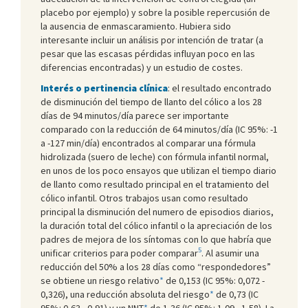
placebo por ejemplo) y sobre la posible repercusión de
la ausencia de enmascaramiento. Hubiera sido
interesante incluir un análisis por intención de tratar (a
pesar que las escasas pérdidas influyan poco en las
diferencias encontradas) y un estudio de costes.
Interés o pertinencia clínica
: el resultado encontrado
de disminución del tiempo de llanto del cólico a los 28
días de 94 minutos/día parece ser importante
comparado con la reducción de 64 minutos/día (IC 95%: -1
a -127 min/día) encontrados al comparar una fórmula
hidrolizada (suero de leche) con fórmula infantil normal,
en unos de los poco ensayos que utilizan el tiempo diario
de llanto como resultado principal en el tratamiento del
cólico infantil. Otros trabajos usan como resultado
principal la disminución del numero de episodios diarios,
la duración total del cólico infantil o la apreciación de los
padres de mejora de los síntomas con lo que habría que
5
unificar criterios para poder comparar
. Al asumir una
reducción del 50% a los 28 días como “respondedores”
se obtiene un riesgo relativo
*
de 0,153 (IC 95%: 0,072 -
0,326), una reducción absoluta del riesgo
*
de 0,73 (IC
95%: 0,63 - 0,91) y un NNT
*
de 1,36 (IC 95%: 1,09 - 1,58). La