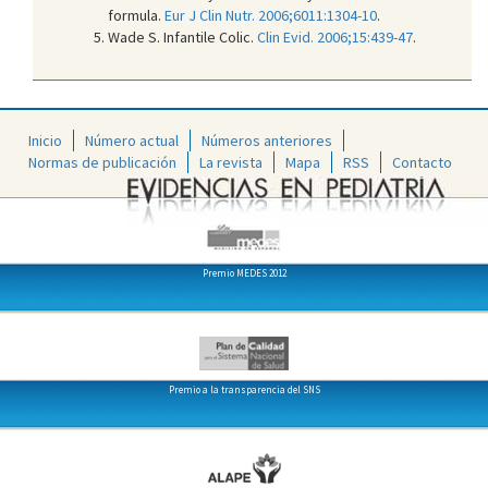
formula.
Eur J Clin Nutr. 2006;6011:1304-10
.
Wade S. Infantile Colic.
Clin Evid. 2006;15:439-47
.
Inicio
Número actual
Números anteriores
Normas de publicación
La revista
Mapa
RSS
Contacto
Premio MEDES 2012
Premio a la transparencia del SNS