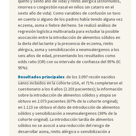
quinto y sexto año de vida) y rinitis alérgica (estornudos,
rinorrea o congestión nasal en niños sin catarro en el
sexto año de vida). Como variables de confusión se tuvo
en cuenta si alguno de los padres había tenido alguna vez
eczema, asma o fiebre del heno. Se realizó análisis de
regresión logística multivariada para estudiar la posible
asociación entre la introducción de alimentos sólidos en
la dieta del lactante y la presencia de eczema, rinitis
alérgica, asma y sensibilización a neumoalergenos a los
seis años de edad, presentando los resultados como
odds ratio (OR) con su intervalo de confianza del 95% (IC
95%).
Resultados principales
: de los 3.097 recién nacidos
sanos incluidos en la cohorte LISA, el 71% completaron el
cuestionario a los 6 años (2.203 pacientes); la información
sobre la introducción de alimentos sólidos y atopia se
obtuvo en 2.073 pacientes (67% de la cohorte original);
en 1.123 se obtuvo el dato de introducción de alimentos
sólidos y sensibilización a neumoalergenos (36% de la
cohorte original). La introducción tardía de alimentos
sólidos no se asoció a una reducción del riesgo de
desarrollar asma, rinitis alérgica o sensibilización a