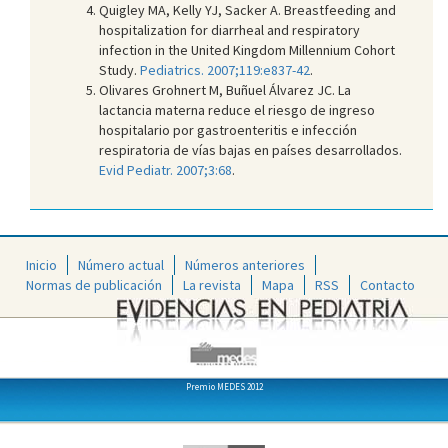
Quigley MA, Kelly YJ, Sacker A. Breastfeeding and
hospitalization for diarrheal and respiratory
infection in the United Kingdom Millennium Cohort
Study.
Pediatrics. 2007;119:e837-42
.
Olivares Grohnert M, Buñuel Álvarez JC. La
lactancia materna reduce el riesgo de ingreso
hospitalario por gastroenteritis e infección
respiratoria de vías bajas en países desarrollados.
Evid Pediatr. 2007;3:68
.
Inicio
Número actual
Números anteriores
Normas de publicación
La revista
Mapa
RSS
Contacto
Premio MEDES 2012