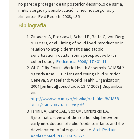
no parece proteger de un posterior desarrollo de asma,
rinitis alérgica y sensibilización a neumoalergenos y
alimentos. Evid Pediatr. 2008;4:36
Bibliografía
Zutavern A, Brockow I, Schaaf B, Bolte G, von Berg
A, Diez U, et al. Timing of solid food introduction in
relation to atopic dermatitis and atopic
sensitization: results from a prospective birth
cohort study.
Pediatrics. 2006;117:401-11
.
WHO. Fifty-Fourth World Health Assembly. WHA54.2.
Agenda Item 13.1 Infant and Young Child Nutrition.
Geneva, Switzerland: World Health Organization;
2004 [en línea][consultado: 13_V-2008]. Disponible
en:
http://www.who.int/gb/ebwha/pdf_files/WHA58-
REC1/A58_2005_REC1-en.pdf
Tarini BA, Carroll AE, Sox CM, Christakis DA.
Systematic review of the relationship between
early introduction of solid foods to infants and the
development of allergic disease.
Arch Pediatr.
Adolesc Med. 2006;160:502-7
.