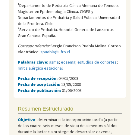
1
Departamento de Pediatrí­a Clí­nica Alemana de Temuco.
Magí­ster en Epidemiologí­a Clí­nica. CIGES y
Departamentos de Pediatrí­a y Salud Pública. Universidad
de la Frontera. Chile.
2
Servicio de Pediatría. Hospital General de Lanzarote.
Gran Canaria. España.
Correspondencia:
Sergio Francisco Puebla Molina. Correo
electrónico:
spuebla@ufro.cl
Palabras clave:
asma
;
eczema
;
estudios de cohortes
;
rinitis alérgica estacional
Fecha de recepción:
04/05/2008
Fecha de aceptación:
13/05/2008
Fecha de publicación:
01/06/2008
Resumen Estructurado
Objetivo
: determinar si la incorporación tardía (a partir
de los cuatro-seis meses de vida) de alimentos sólidos
durante la lactancia protege de desarrollar eczema,