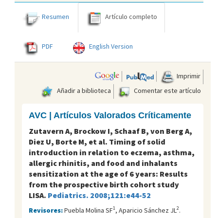
Resumen
Artículo completo
PDF
English Version
Imprimir
Añadir a biblioteca
Comentar este artículo
AVC | Artículos Valorados Críticamente
Zutavern A, Brockow I, Schaaf B, von Berg A,
Diez U, Borte M, et al. Timing of solid
introduction in relation to eczema, asthma,
allergic rhinitis, and food and inhalants
sensitization at the age of 6 years: Results
from the prospective birth cohort study
LISA.
Pediatrics. 2008;121:e44-52
1
2
Revisores:
Puebla Molina SF
, Aparicio Sánchez JL
.