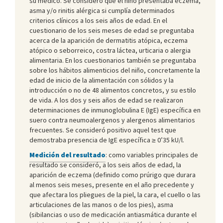
su médico. Se consideró que el niño presentaba eczema,
asma y/o rinitis alérgica si cumplía determinados
criterios clínicos a los seis años de edad. En el
cuestionario de los seis meses de edad se preguntaba
acerca de la aparición de dermatitis atópica, eczema
atópico o seborreico, costra láctea, urticaria o alergia
alimentaria. En los cuestionarios también se preguntaba
sobre los hábitos alimenticios del niño, concretamente la
edad de inicio de la alimentación con sólidos y la
introducción o no de 48 alimentos concretos, y su estilo
de vida. A los dos y seis años de edad se realizaron
determinaciones de inmunoglobulina E (IgE) específica en
suero contra neumoalergenos y alergenos alimentarios
frecuentes. Se consideró positivo aquel test que
demostraba presencia de IgE específica ≥ 0’35 kU/l.
Medición del resultado
: como variables principales de
resultado se consideró, a los seis años de edad, la
aparición de eczema (definido como prúrigo que durara
al menos seis meses, presente en el año precedente y
que afectara los pliegues de la piel, la cara, el cuello o las
articulaciones de las manos o de los pies), asma
(sibilancias o uso de medicación antiasmática durante el