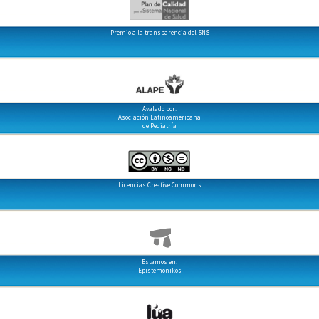
Premio a la transparencia del SNS
Avalado por:
Asociación Latinoamericana
de Pediatría
Licencias Creative Commons
Estamos en:
Epistemonikos