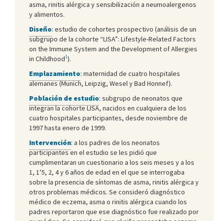
asma, rinitis alérgica y sensibilización a neumoalergenos
y alimentos.
Diseño
: estudio de cohortes prospectivo (análisis de un
subgrupo de la cohorte “LISA”: Lifestyle-Related Factors
on the Immune System and the Development of Allergies
1
in Childhood
).
Emplazamiento
: maternidad de cuatro hospitales
alemanes (Munich, Leipzig, Wesel y Bad Honnef).
Población de estudio
: subgrupo de neonatos que
integran la cohorte LISA, nacidos en cualquiera de los
cuatro hospitales participantes, desde noviembre de
1997 hasta enero de 1999.
Intervención
: a los padres de los neonatos
participantes en el estudio se les pidió que
cumplimentaran un cuestionario a los seis meses y a los
1, 1’5, 2, 4 y 6 años de edad en el que se interrogaba
sobre la presencia de síntomas de asma, rinitis alérgica y
otros problemas médicos. Se consideró diagnóstico
médico de eczema, asma o rinitis alérgica cuando los
padres reportaron que ese diagnóstico fue realizado por