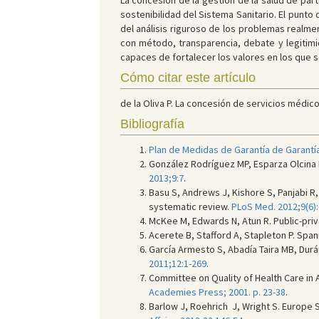
La concesión de la gestión de la salud de pa
sostenibilidad del Sistema Sanitario. El punto
del análisis riguroso de los problemas realmen
con método, transparencia, debate y legitimi
capaces de fortalecer los valores en los que 
Cómo citar este artículo
de la Oliva P. La concesión de servicios médicos 
Bibliografía
Plan de Medidas de Garantía de Garantía
González Rodríguez MP, Esparza Olcina 
2013;9:7
.
Basu S, Andrews J, Kishore S, Panjabi R
systematic review.
PLoS Med. 2012;9(6)
McKee M, Edwards N, Atun R. Public-priv
Acerete B, Stafford A, Stapleton P. Span
García Armesto S, Abadía Taira MB, Durá
2011;12:1-269
.
Committee on Quality of Health Care in 
Academies Press; 2001. p. 23-38
.
Barlow J, Roehrich J, Wright S. Europe 