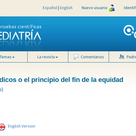
Español
|
English
Nuevo usuario
Identi
pruebas científicas
Temas
La revista
Comentarios
Padr
cos o el principio del fin de la equidad
s)
English Version