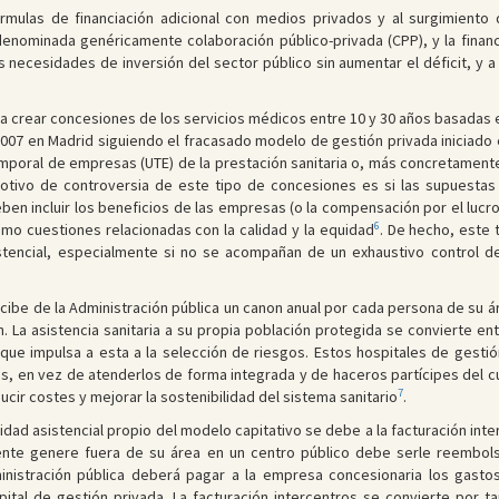
mulas de financiación adicional con medios privados y al surgimiento 
denominada genéricamente colaboración público-privada (CPP), y la financia
necesidades de inversión del sector público sin aumentar el déficit, y a l
ra crear concesiones de los servicios médicos entre 10 y 30 años basadas
07 en Madrid siguiendo el fracasado modelo de gestión privada iniciado e
emporal de empresas (UTE) de la prestación sanitaria o, más concretamente
l motivo de controversia de este tipo de concesiones es si las supuesta
en incluir los beneficios de las empresas (o la compensación por el lucro
6
omo cuestiones relacionadas con la calidad y la equidad
. De hecho, este
istencial, especialmente si no se acompañan de un exhaustivo control d
ecibe de la Administración pública un canon anual por cada persona de su á
n. La asistencia sanitaria a su propia población protegida se convierte 
ue impulsa a esta a la selección de riesgos. Estos hospitales de gestión
, en vez de atenderlos de forma integrada y de haceros partícipes del c
7
cir costes y mejorar la sostenibilidad del sistema sanitario
.
idad asistencial propio del modelo capitativo se debe a la facturación inte
aciente genere fuera de su área en un centro público debe serle reembo
dministración pública deberá pagar a la empresa concesionaria los gast
ital de gestión privada. La facturación intercentros se convierte por ta