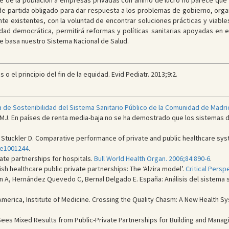
rte de la población a empresas privadas con ánimo de lucro no parece que
 de partida obligado para dar respuesta a los problemas de gobierno, organ
te existentes, con la voluntad de encontrar soluciones prácticas y viables.
dad democrática, permitirá reformas y políticas sanitarias apoyadas en 
se basa nuestro Sistema Nacional de Salud.
o el principio del fin de la equidad. Evid Pediatr. 2013;9:2.
 de Sostenibilidad del Sistema Sanitario Público de la Comunidad de Madri
MJ. En países de renta media-baja no se ha demostrado que los sistemas 
, Stuckler D. Comparative performance of private and public healthcare sys
:e1001244
.
ate partnerships for hospitals.
Bull World Health Organ. 2006;84:890-6
.
ish healthcare public private partnerships: The ‘Alzira model’.
Critical Persp
n A, Hernández Quevedo C, Bernal Delgado E. España: Análisis del sistema s
America, Institute of Medicine. Crossing the Quality Chasm: A New Health S
Sees Mixed Results from Public-Private Partnerships for Building and Managi