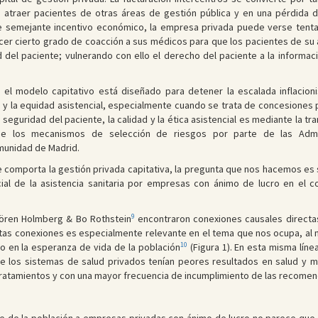
 atraer pacientes de otras áreas de gestión pública y en una pérdida d
te semejante incentivo económico, la empresa privada puede verse tenta
ercer cierto grado de coacción a sus médicos para que los pacientes de s
d del paciente; vulnerando con ello el derecho del paciente a la informaci
l modelo capitativo está diseñado para detener la escalada inflacionis
d y la equidad asistencial, especialmente cuando se trata de concesiones
seguridad del paciente, la calidad y la ética asistencial es mediante la tr
de los mecanismos de selección de riesgos por parte de las Admin
munidad de Madrid.
 comporta la gestión privada capitativa, la pregunta que nos hacemos es si
cial de la asistencia sanitaria por empresas con ánimo de lucro en el 
9
Sören Holmberg & Bo Rothstein
encontraron conexiones causales directas 
stas conexiones es especialmente relevante en el tema que nos ocupa, al 
10
o en la esperanza de vida de la población
(Figura 1). En esta misma líne
 los sistemas de salud privados tenían peores resultados en salud y me
tratamientos y con una mayor frecuencia de incumplimiento de las recomen