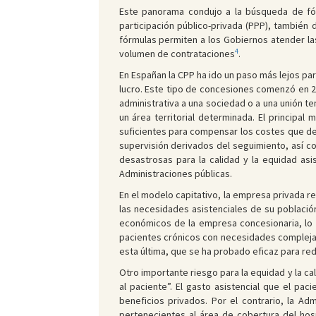
Este panorama condujo a la búsqueda de fór
participación público-privada (PPP), también 
fórmulas permiten a los Gobiernos atender las 
4
volumen de contrataciones
.
En Españan la CPP ha ido un paso más lejos pa
lucro. Este tipo de concesiones comenzó en 20
administrativa a una sociedad o a una unión t
un área territorial determinada. El principa
suficientes para compensar los costes que deb
supervisión derivados del seguimiento, así c
desastrosas para la calidad y la equidad as
Administraciones públicas.
En el modelo capitativo, la empresa privada r
las necesidades asistenciales de su població
económicos de la empresa concesionaria, lo q
pacientes crónicos con necesidades complejas
esta última, que se ha probado eficaz para redu
Otro importante riesgo para la equidad y la cal
al paciente”. El gasto asistencial que el p
beneficios privados. Por el contrario, la A
pertenecientes al área de cobertura del hosp