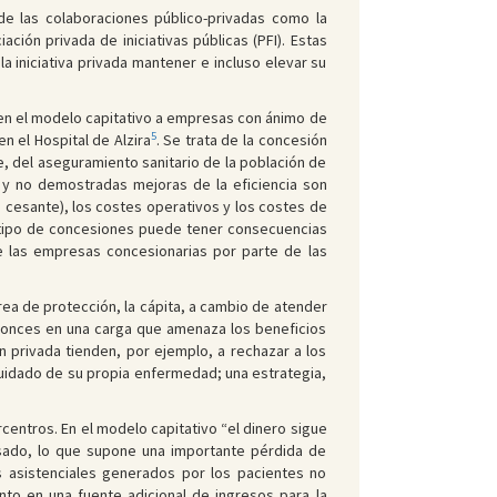
de las colaboraciones público-privadas como la
ción privada de iniciativas públicas (PFI). Estas
a iniciativa privada mantener e incluso elevar su
 en el modelo capitativo a empresas con ánimo de
5
n el Hospital de Alzira
. Se trata de la concesión
, del aseguramiento sanitario de la población de
s y no demostradas mejoras de la eficiencia son
 cesante), los costes operativos y los costes de
 tipo de concesiones puede tener consecuencias
e las empresas concesionarias por parte de las
rea de protección, la cápita, a cambio de atender
entonces en una carga que amenaza los beneficios
 privada tienden, por ejemplo, a rechazar a los
uidado de su propia enfermedad; una estrategia,
rcentros. En el modelo capitativo “el dinero sigue
lsado, lo que supone una importante pérdida de
os asistenciales generados por los pacientes no
nto en una fuente adicional de ingresos para la