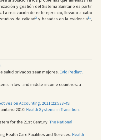
 sea la solución a los problemas que amenazan la
ización y gestión del Sistema Sanitario es partir
 La realización de este ejercicio, llevado a cabo
2
11
estudios de calidad
y basadas en la evidencia
,
d
.
de salud privados sean mejores.
Evid Pediatr.
tems in low- and middle-income countries: a
ectives on Accounting. 2011;22:533-49
.
anitario 2010.
Health Systems in Transition.
ystem for the 21st Century.
The National
ng Health Care Facilities and Services.
Health