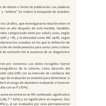
 de idioma o fecha de publicación. Las palabras
 y “asthma”. Se realizó la búsqueda de estudios
os 18 años, que investigaran la relación entre el
enos un año después de esta medida. Variables
C estaba categorizado tanto por edad y sexo, según
 >p85 y <95, y la obesidad como IMC ≥p95, según
ideraron los estudios en los que la definición de
cripción de medicamentos para asma como criterio
al de exclusión fue la ausencia de un diagnóstico
ieron por consenso. Los datos recogidos fueron
demográficos de la cohorte, como duración del
odds ratio
(OR) con su intervalo de confianza del
sesgo de evaluación se examinó para determinar si
ideró el sesgo de abandono evaluando si tuvieron
2
alta con un I
≥75%).
de asma encontraron un RR combinado significativo
2
,88; I
= 62%) y no significativo en mujeres. Dos
4%) y, al ser evaluados por sexo permanecieron