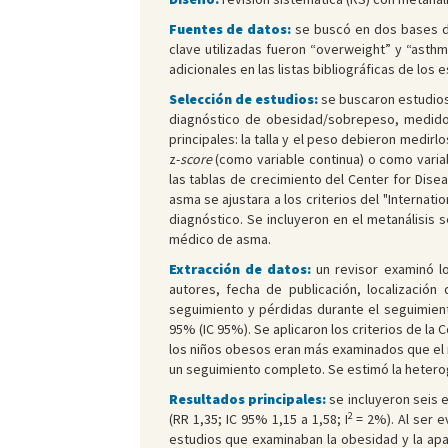
Fuentes de datos:
se buscó en dos bases de
clave utilizadas fueron “overweight” y “asth
adicionales en las listas bibliográficas de los
Selección de estudios:
se buscaron estudios 
diagnóstico de obesidad/sobrepeso, medido 
principales: la talla y el peso debieron medirl
z-
score
(como variable continua) o como vari
las tablas de crecimiento del Center for Dise
asma se ajustara a los criterios del "Interna
diagnóstico. Se incluyeron en el metanálisis s
médico de asma.
Extracción de datos:
un revisor examinó lo
autores, fecha de publicación, localizació
seguimiento y pérdidas durante el seguimien
95% (IC 95%). Se aplicaron los criterios de la
los niños obesos eran más examinados que el 
un seguimiento completo. Se estimó la heter
Resultados principales:
se incluyeron seis 
2
(RR 1,35; IC 95% 1,15 a 1,58; I
= 2%). Al ser e
estudios que examinaban la obesidad y la apari