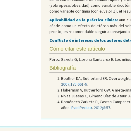
(sobrepeso/obesidad) como variable dicotómic
como variable continua (con el valor Z), el res
Aplicabilidad en la práctica clínica:
aun cua
añade como un efecto deletéreo más del sobrep
pronto, es recomendable seguir aconsejando un 
Conflicto de intereses de los autores del
Cómo citar este artículo
Pérez Gaxiola G, Llerena Santacruz E. Los niñ
Bibliografía
Beuther DA, Sutherland ER. Overweight, 
2007;175:661-6
.
Flaherman V, Rutherford GW. A meta-anal
Rivas Juesas C, Gimeno Díaz de Atauri A
Doménech Zarketa D, Castan Campanera A
años.
Evid Pediatr. 2012;8:57
.