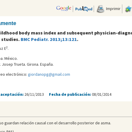
Imprimir
camente
Childhood body mass index and subsequent physician-diagn
 studies.
BMC Pediatr. 2013;13:121
.
2
uz E
.
oa. México.
r. Josep Trueta. Girona. España.
reo electrónico:
giordanopg@gmail.com
 aceptación:
26/11/2013
Fecha de publicación:
08/01/2014
so guardan relación causal con el desarrollo posterior de asma.
sis (MA).