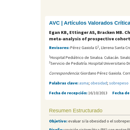
AVC | Artículos Valorados Críti
Egan KB, Ettinger AS, Bracken MB. 
meta-analysis of prospective cohort
1
Revisores:
Pérez Gaxiola G
, Llerena Santa Cr
1
Hospital Pediátrico de Sinaloa. Culiacán. Sinal
2
Servicio de Pediatría. Hospital Universitario D
Correspondencia:
Giordano Pérez Gaxiola. Cor
Palabras clave:
asma
;
obesidad
;
sobrepeso
Fecha de recepción:
16/10/2013
Fecha de
Resumen Estructurado
Objetivo:
evaluar si la obesidad o el sobrepe
Diseño:
revisión sistemática (RS) con metanáli