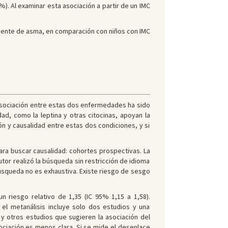
%). Al examinar esta asociación a partir de un IMC
mente de asma, en comparación con niños con IMC
asociación entre estas dos enfermedades ha sido
ad, como la leptina y otras citocinas, apoyan la
ón y causalidad entre estas dos condiciones, y si
para buscar causalidad: cohortes prospectivas. La
utor realizó la búsqueda sin restricción de idioma
úsqueda no es exhaustiva. Existe riesgo de sesgo
 riesgo relativo de 1,35 (IC 95% 1,15 a 1,58).
 el metanálisis incluye solo dos estudios y una
y otros estudios que sugieren la asociación del
sociación es menos clara. Si se mide el desenlace