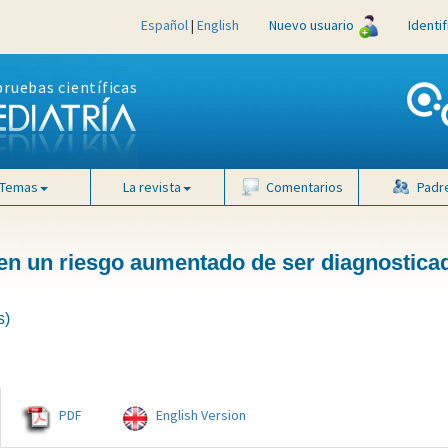
Español
|
English
Nuevo usuario
Identi
pruebas científicas
Temas
La revista
Comentarios
Padr
en un riesgo aumentado de ser diagnostica
s)
PDF
English Version