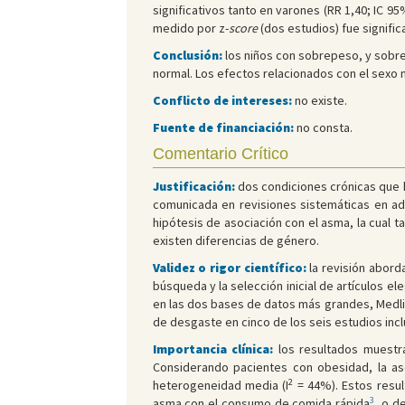
significativos tanto en varones (RR 1,40; IC 95%
medido por z-
score
(dos estudios) fue signific
Conclusión:
los niños con sobrepeso, y sobr
normal. Los efectos relacionados con el sexo 
Conflicto de intereses:
no existe.
Fuente de financiación:
no consta.
Comentario Crítico
Justificación:
dos condiciones crónicas que 
comunicada en revisiones sistemáticas en ad
hipótesis de asociación con el asma, la cual t
existen diferencias de género.
Validez o rigor científico:
la revisión abord
búsqueda y la selección inicial de artículos el
en las dos bases de datos más grandes, Medli
de desgaste en cinco de los seis estudios incl
Importancia clínica:
los resultados muestra
Considerando pacientes con obesidad, la aso
2
heterogeneidad media (I
= 44%). Estos resul
3
asma con el consumo de comida rápida
, o d