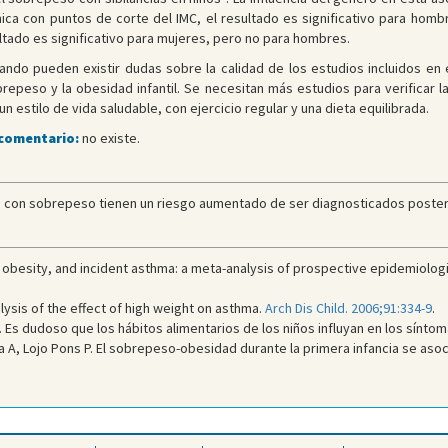
a con puntos de corte del IMC, el resultado es significativo para homb
ultado es significativo para mujeres, pero no para hombres.
ndo pueden existir dudas sobre la calidad de los estudios incluidos en 
eso y la obesidad infantil. Se necesitan más estudios para verificar la 
estilo de vida saludable, con ejercicio regular y una dieta equilibrada.
 comentario:
no existe.
os con sobrepeso tienen un riesgo aumentado de ser diagnosticados posteri
obesity, and incident asthma: a meta-analysis of prospective epidemiolog
ysis of the effect of high weight on asthma.
Arch Dis Child. 2006;91:334-9
.
. Es dudoso que los hábitos alimentarios de los niños influyan en los sínt
, Lojo Pons P. El sobrepeso-obesidad durante la primera infancia se asoc