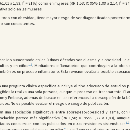
2
2
1,01 a 1,93, I
= 81%) como en mujeres (RR 1,53; IC 95% 1,09 a 2,14, I
= 34
ativa solo en las mujeres.
e todo con obesidad, tiene mayor riesgo de ser diagnosticados posterior
no son consistentes.
han ido aumentando en las últimas décadas son el asma y la obesidad. La 
1
,
2
ultos y en niños
. Mediadores inflamatorios que contribuyen a la obesid
ambién es un proceso inflamatorio. Esta revisión evalúa la posible asociaci
a una pregunta clínica específica e incluye el tipo adecuado de estudios 
egibles la realiza una sola persona, aunque el proceso es transparente. El a
ne y Embase, además de buscar en las referencias. La descripción de la b
uidos. No es posible evaluar el riesgo de sesgo de publicación.
n una asociación significativa entre sobrepeso/obesidad y asma, con un
ciación parece más significativa (RR 1,50; IC 95% 1,22 a 1,83), aunque
1
,
2
tados concuerdan con los publicados en otras revisiones sistemáticas
4
el sobrepeso con sibilancias en niños
. La influencia del género en esta a