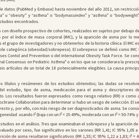
 datos (PubMed y Embase) hasta noviembre del año 2012, sin restricción
ma” u “obesity” y “asthma” o “bodymassindex” y “asthma” o “bodyweight”
 estudios encontrados.
con diseño prospectivo de cohortes, realizados en sujetos por debajo de l
por el índice de masa corporal (IMC), y la aparición de asma por lo m
os el grupo de investigadores y no obtenerlos de la historia clínica. El IM
able categórica (obesidad/sobrepeso). El sobrepeso se definió como IMC
ases Contol and Prevention o del International Obesity Task Force. Se cons
tional Consensus on Pediatric Asthma" o en los que se considerara la pres
eis artículos de un total de 18 potencialmente elegibles. La causa princip
s títulos y resúmenes de los estudios obtenidos; las dudas se resolv
n del estudio, tipo de asma, medicación para el asma y descriptores 
to. Los resultados fueron expresados como riesgo relativo (RR) o como
 Cochrane Collaboration para determinar si hubo un sesgo de selección. El 
resto y, por ello, con más riesgo de ser diagnosticados de asma. Se cons
2
2
2
ogeneidad usando I
(baja con un I
= 25-49%, moderada con un I
= 50-74% y 
estudios en el análisis. Tres que examinaban el sobrepeso y la aparición 
valuado por sexo, fue significativo en los varones (RR 1,41; IC 95% 1,05 a 1
2
ción de asma resultaron significativos (RR 1,55; IC 95% 1,22 a 1,83; I
= 4