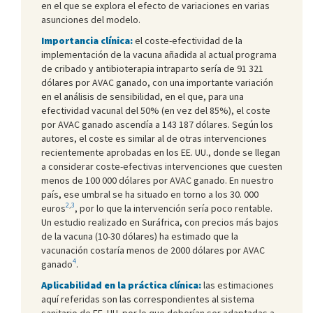
en el que se explora el efecto de variaciones en varias
asunciones del modelo.
Importancia clínica:
el coste-efectividad de la
implementación de la vacuna añadida al actual programa
de cribado y antibioterapia intraparto sería de 91 321
dólares por AVAC ganado, con una importante variación
en el análisis de sensibilidad, en el que, para una
efectividad vacunal del 50% (en vez del 85%), el coste
por AVAC ganado ascendía a 143 187 dólares. Según los
autores, el coste es similar al de otras intervenciones
recientemente aprobadas en los EE. UU., donde se llegan
a considerar coste-efectivas intervenciones que cuesten
menos de 100 000 dólares por AVAC ganado. En nuestro
país, ese umbral se ha situado en torno a los 30. 000
2
,
3
euros
, por lo que la intervención sería poco rentable.
Un estudio realizado en Suráfrica, con precios más bajos
de la vacuna (10-30 dólares) ha estimado que la
vacunación costaría menos de 2000 dólares por AVAC
4
ganado
.
Aplicabilidad en la práctica clínica:
las estimaciones
aquí referidas son las correspondientes al sistema
sanitario de EE. UU. por lo que deberían ser adaptadas a