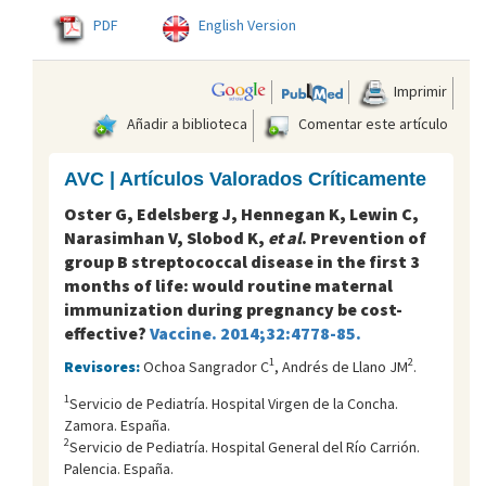
PDF
English Version
Imprimir
Añadir a biblioteca
Comentar este artículo
AVC | Artículos Valorados Críticamente
Oster G, Edelsberg J, Hennegan K, Lewin C,
Narasimhan V, Slobod K,
et al
. Prevention of
group B streptococcal disease in the first 3
months of life: would routine maternal
immunization during pregnancy be cost-
effective?
Vaccine. 2014;32:4778-85.
1
2
Revisores:
Ochoa Sangrador C
, Andrés de Llano JM
.
1
Servicio de Pediatría. Hospital Virgen de la Concha.
Zamora. España.
2
Servicio de Pediatría. Hospital General del Río Carrión.
Palencia. España.