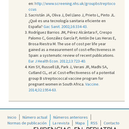
en:
http://www.screening.nhs.uk/groupbstreptoco
ccus
Sacristán JA, Oliva J, Del Llano J, Prieto L, Pinto JL.
¿Qué es una tecnología sanitaria eficiente en
España?
Gac Sanit. 2002;16:334-43.
Rodríguez Barrios JM, Pérez Alcántara F, Crespo
Palomo C, González García P, Antón De Las Heras E,
Brosa Riestra M. The use of cost per life year
gained as a measurement of cost-effectiveness in
Spain: a systematic review of recent publications.
Eur J Health Econ. 2012;13:723-40.
Kim SY, Russell LB, Park J, Verani JR, Madhi SA,
Cutland CL,
et al
. Cost-effectiveness of a potential
group B streptococcal vaccine program for
pregnant women in South Africa.
Vaccine.
2014;32:1954-63.
Inicio
Número actual
Números anteriores
Normas de publicación
La revista
Mapa
RSS
Contacto