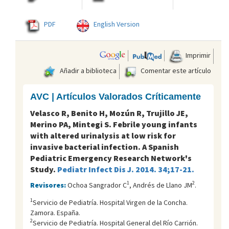
PDF
English Version
Imprimir
Añadir a biblioteca
Comentar este artículo
AVC | Artículos Valorados Críticamente
Velasco R, Benito H, Mozún R, Trujillo JE,
Merino PA, Mintegi S. Febrile young infants
with altered urinalysis at low risk for
invasive bacterial infection. A Spanish
Pediatric Emergency Research Network's
Study.
Pediatr Infect Dis J. 2014. 34;17-21.
1
2
Revisores:
Ochoa Sangrador C
, Andrés de Llano JM
.
1
Servicio de Pediatría. Hospital Virgen de la Concha.
Zamora. España.
2
Servicio de Pediatría. Hospital General del Río Carrión.