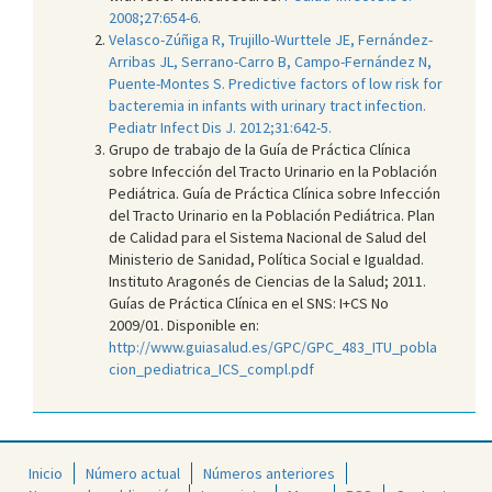
2008;27:654-6.
Velasco-Zúñiga R, Trujillo-Wurttele JE, Fernández-
Arribas JL, Serrano-Carro B, Campo-Fernández N,
Puente-Montes S. Predictive factors of low risk for
bacteremia in infants with urinary tract infection.
Pediatr Infect Dis J. 2012;31:642-5.
Grupo de trabajo de la Guía de Práctica Clínica
sobre Infección del Tracto Urinario en la Población
Pediátrica. Guía de Práctica Clínica sobre Infección
del Tracto Urinario en la Población Pediátrica. Plan
de Calidad para el Sistema Nacional de Salud del
Ministerio de Sanidad, Política Social e Igualdad.
Instituto Aragonés de Ciencias de la Salud; 2011.
Guías de Práctica Clínica en el SNS: I+CS No
2009/01. Disponible en:
http://www.guiasalud.es/GPC/GPC_483_ITU_pobla
cion_pediatrica_ICS_compl.pdf
Inicio
Número actual
Números anteriores