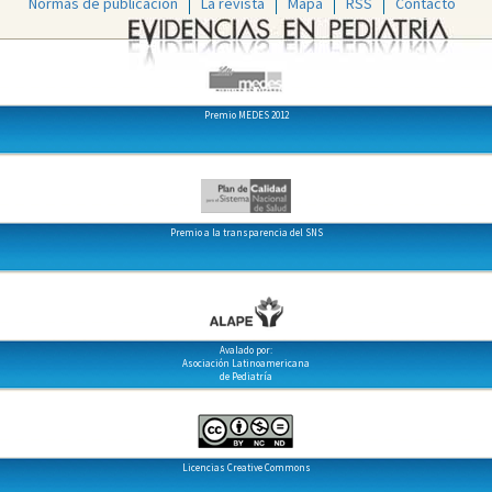
Normas de publicación
La revista
Mapa
RSS
Contacto
Premio MEDES 2012
Premio a la transparencia del SNS
Avalado por:
Asociación Latinoamericana
de Pediatría
Licencias Creative Commons