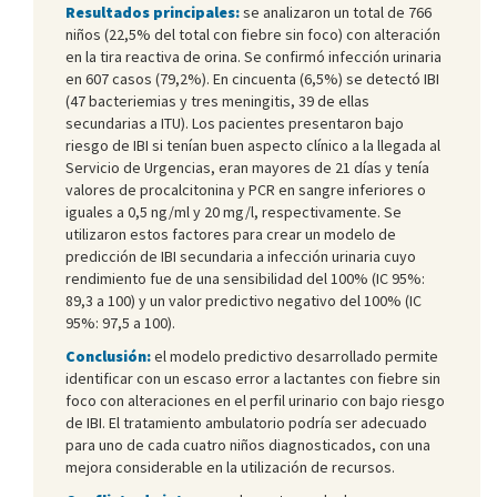
Resultados principales:
se analizaron un total de 766
niños (22,5% del total con fiebre sin foco) con alteración
en la tira reactiva de orina. Se confirmó infección urinaria
en 607 casos (79,2%). En cincuenta (6,5%) se detectó IBI
(47 bacteriemias y tres meningitis, 39 de ellas
secundarias a ITU). Los pacientes presentaron bajo
riesgo de IBI si tenían buen aspecto clínico a la llegada al
Servicio de Urgencias, eran mayores de 21 días y tenía
valores de procalcitonina y PCR en sangre inferiores o
iguales a 0,5 ng/ml y 20 mg/l, respectivamente. Se
utilizaron estos factores para crear un modelo de
predicción de IBI secundaria a infección urinaria cuyo
rendimiento fue de una sensibilidad del 100% (IC 95%:
89,3 a 100) y un valor predictivo negativo del 100% (IC
95%: 97,5 a 100).
Conclusión:
el modelo predictivo desarrollado permite
identificar con un escaso error a lactantes con fiebre sin
foco con alteraciones en el perfil urinario con bajo riesgo
de IBI. El tratamiento ambulatorio podría ser adecuado
para uno de cada cuatro niños diagnosticados, con una
mejora considerable en la utilización de recursos.