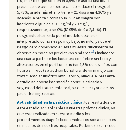
ITU, mientras que solo en el 6,5% se asocia una IBI. La
presencia de buen aspecto clínico reduce el riesgo al
5,73%, si además el niño tiene > 21 días a un 4,36% y si
además la procalcitonina y la PCR en sangre son
inferiores o iguales a 0,5 ng/ml y 20 mg/l,
respectivamente, a un 0% (IC 95% de 0 a 2,51%). El
riesgo nulo alcanzado por el modelo debe ser
interpretado como riesgo muy bajo, no nulo, ya que el
riesgo cero observado en esta muestra difícilmente se
1
,
2
observa en modelos predictivos similares
.Finalmente,
una cuarta parte de los lactantes con fiebre sin foco y
alteraciones en el perfil urinario (un 4,3% de los niños con
fiebre sin foco) se podrían beneficiar de un manejo con
tratamiento antibiótico ambulatorio, aunque el presente
estudio no aporta información sobre la eficacia y
seguridad del tratamiento oral, ya que la mayoría de los
pacientes ingresaron.
Aplicabilidad en la práctica clínica:
los resultados de
este estudio son aplicables a nuestra práctica clínica, ya
que esta realizado en nuestro medio y los
procedimientos diagnósticos empleados son accesibles
en muchos de nuestros hospitales. Podemos asumir que