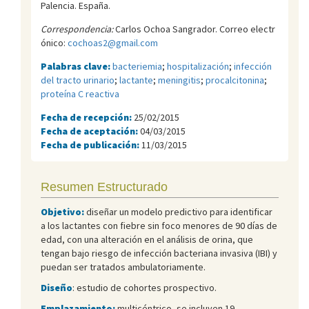
Palencia. España.
Correspondencia:
Carlos Ochoa Sangrador. Correo electr
ónico:
cochoas2@gmail.com
Palabras clave:
bacteriemia
;
hospitalización
;
infección
del tracto urinario
;
lactante
;
meningitis
;
procalcitonina
;
proteína C reactiva
Fecha de recepción:
25/02/2015
Fecha de aceptación:
04/03/2015
Fecha de publicación:
11/03/2015
Resumen Estructurado
Objetivo:
diseñar un modelo predictivo para identificar
a los lactantes con fiebre sin foco menores de 90 días de
edad, con una alteración en el análisis de orina, que
tengan bajo riesgo de infección bacteriana invasiva (IBI) y
puedan ser tratados ambulatoriamente.
Diseño
: estudio de cohortes prospectivo.
Emplazamiento:
multicéntrico, se incluyen 19