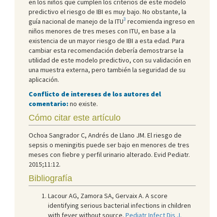
en los niños que cumplen los criterios de este modelo
predictivo el riesgo de IBI es muy bajo. No obstante, la
3
guía nacional de manejo de la ITU
recomienda ingreso en
niños menores de tres meses con ITU, en base a la
existencia de un mayor riesgo de IBI a esta edad. Para
cambiar esta recomendación debería demostrarse la
utilidad de este modelo predictivo, con su validación en
una muestra externa, pero también la seguridad de su
aplicación.
Conflicto de intereses de los autores del
comentario:
no existe.
Cómo citar este artículo
Ochoa Sangrador C, Andrés de Llano JM. El riesgo de
sepsis o meningitis puede ser bajo en menores de tres
meses con fiebre y perfil urinario alterado. Evid Pediatr.
2015;11:12.
Bibliografía
Lacour AG, Zamora SA, Gervaix A. A score
identifying serious bacterial infections in children
with fever without source.
Pediatr Infect Dis J.