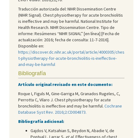
Traducción autorizada del: NIHR Dissemination Centre
(NIHR Signal). Chest physiotherapy for acute bronchiolitis
is ineffective and may be harmful. National Institute for
Health Research. NIHR Dissemination Centre. Tipo de
informe: Resúmenes “NIHR SIGNAL” [en línea] [Fecha de
actualización: 2016; fecha de consulta: 11-7-2016].
Disponible en:
https://discover.dc.nihr.ac.uk/portal/article/4000305/ches
t-physiotherapy-for-acute-bronchiolitis-is-ineffective-
and-may-be-harmful
Bibliografía
Artículo original revisado en este documento:
Roque I, Figuls M, Gine-Garriga M, Granados Rugeles, C,
Perrotta C, Vilaro J. Chest physiotherapy for acute
bronchiolitis is ineffective and may be harmful.
Cochrane
Database Syst Rev. 2016;2:CD004873.
Bibliografía adicional:
Gajdos V, Katsahian S, Beydon N, Abadie V, de
Pontual L, Larrar S,
et al
. Effectiveness of chest