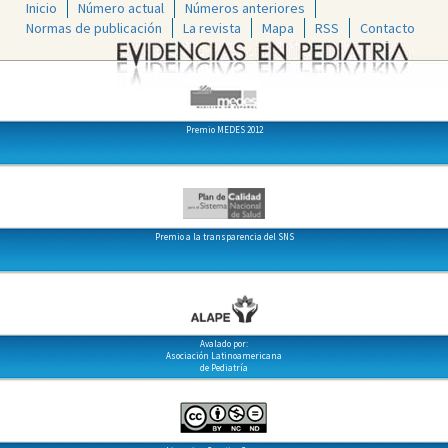
Inicio
Número actual
Números anteriores
Normas de publicación
La revista
Mapa
RSS
Contacto
Premio MEDES 2012
Premio a la transparencia del SNS
Avalado por:
Asociación Latinoamericana
de Pediatría