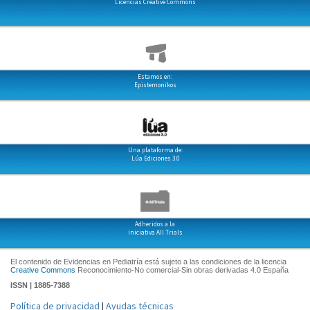
Licencias Creative Commons
Estamos en:
Epistemonikos
Una plataforma de:
Lúa Ediciones 3.0
Adheridos a la
iniciativa All Trials
El contenido de Evidencias en Pediatría está sujeto a las condiciones de la licencia
Creative Commons
Reconocimiento-No comercial-Sin obras derivadas 4.0 España
ISSN | 1885-7388
Política de privacidad
|
Ayudas técnicas