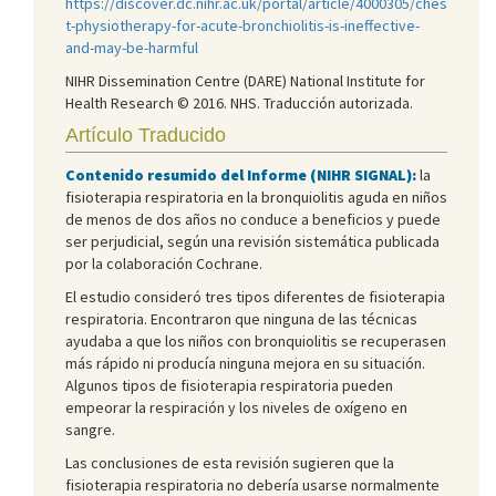
https://discover.dc.nihr.ac.uk/portal/article/4000305/ches
t-physiotherapy-for-acute-bronchiolitis-is-ineffective-
and-may-be-harmful
NIHR Dissemination Centre (DARE) National Institute for
Health Research © 2016. NHS. Traducción autorizada.
Artículo Traducido
Contenido resumido del Informe (NIHR SIGNAL):
la
fisioterapia respiratoria en la bronquiolitis aguda en niños
de menos de dos años no conduce a beneficios y puede
ser perjudicial, según una revisión sistemática publicada
por la colaboración Cochrane.
El estudio consideró tres tipos diferentes de fisioterapia
respiratoria. Encontraron que ninguna de las técnicas
ayudaba a que los niños con bronquiolitis se recuperasen
más rápido ni producía ninguna mejora en su situación.
Algunos tipos de fisioterapia respiratoria pueden
empeorar la respiración y los niveles de oxígeno en
sangre.
Las conclusiones de esta revisión sugieren que la
fisioterapia respiratoria no debería usarse normalmente