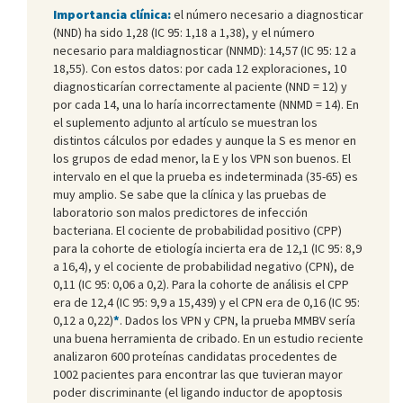
Importancia clínica:
el número necesario a diagnosticar
(NND) ha sido 1,28 (IC 95: 1,18 a 1,38), y el número
necesario para maldiagnosticar (NNMD): 14,57 (IC 95: 12 a
18,55). Con estos datos: por cada 12 exploraciones, 10
diagnosticarían correctamente al paciente (NND = 12) y
por cada 14, una lo haría incorrectamente (NNMD = 14). En
el suplemento adjunto al artículo se muestran los
distintos cálculos por edades y aunque la S es menor en
los grupos de edad menor, la E y los VPN son buenos. El
intervalo en el que la prueba es indeterminada (35-65) es
muy amplio. Se sabe que la clínica y las pruebas de
laboratorio son malos predictores de infección
bacteriana. El cociente de probabilidad positivo (CPP)
para la cohorte de etiología incierta era de 12,1 (IC 95: 8,9
a 16,4), y el cociente de probabilidad negativo (CPN), de
0,11 (IC 95: 0,06 a 0,2). Para la cohorte de análisis el CPP
era de 12,4 (IC 95: 9,9 a 15,439) y el CPN era de 0,16 (IC 95:
0,12 a 0,22)
*
. Dados los VPN y CPN, la prueba MMBV sería
una buena herramienta de cribado. En un estudio reciente
analizaron 600 proteínas candidatas procedentes de
1002 pacientes para encontrar las que tuvieran mayor
poder discriminante (el ligando inductor de apoptosis