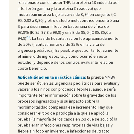
relacionado con el factor TNF, la proteína 10 inducida por
interferón gamma y la proteína C reactiva) que
mostraban un área bajo la curva de 0,94 en conjunto (IC
95: 0,92 a 0,96) y otro estudio multicéntrico encontró una
S para discriminar infección bacteriana de vírica de
93,8% (IC 95: 87,8 a 99,8) y una E de 85,6 (IC 95: 85,6 a
2,3
94,9)
. La tasa de hospitalización fue aproximadamente
de 50% (habitualmente es de 25% en la visita de
urgencia pediátrica). Es posible que, por tanto, aumente
el número de ingresos, tal y como ocurrió en este
estudio, y depende de los centros evaluar la relación
coste beneficio.
Aplicabilidad en la práctica clínica:
la prueba MMBV
puede ser útil en las urgencias pediátricas para evaluar y
valorar a los niños con procesos febriles, aunque sería
importante tener información sobre la gravedad de los
procesos ingresados y si su impacto sobre la
morbimortalidad compensa ese incremento. Hay que
considerar el tipo de patología a la que se aplicó la
prueba (la mayoría de los casos en los que se solicitó la
prueba eran infecciones respiratorias de vías bajas y
fiebre sin foco en invierno, e infecciones del tracto