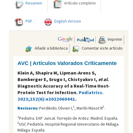
Resumen
Artículo completo
PDF
English Version
Imprimir
Añadir a biblioteca
Comentar este artículo
AVC | Artículos Valorados Críticamente
Klein A, Shapira M, Lipman-Arens S,
Bamberger E, Srugo I, Chistyakov I,
et al
.
Diagnostic Accuracy of a Real-Time Host-
Protein Test for Infection.
Pediatrics.
2023;152(6):e2022060441
.
1
2
Revisores:
Perdikidis Olivieri L
, Martín Masot R
.
1
Pediatra. EAP Juncal. Torrejón de Ardoz. Madrid. España.
2
UGC Pediatría. Hospital Regional Universitario de Málaga.
Málaga. España.