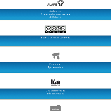
Avalado por:
Asociación Latinoamericana
de Pediatría
Licencias Creative Commons
Estamos en:
Epistemonikos
Una plataforma de:
Lúa Ediciones 3.0