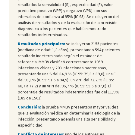
resultados la sensibilidad (S), especificidad (E), valor
predictivo positivo (VPP) y negativo (VPN) con sus
intervalos de confianza al 95% (IC 95). Se excluyeron del
análisis de resultados y de la evaluación de la precisión
diagnóstica a los pacientes que habían mostrado
resultados indeterminados.
Resultados principales:
se incluyeron 2155 pacientes
(mediana de edad: 1,8 años), presentando 594 pacientes
resultado indeterminado según el estándar de
referencia. MMBV clasificó correctamente 1059
infecciones víricas y 203 infecciones bacterianas,
presentando una S del 84,9 % (IC 95: 79,8 a 89,0), una E
del 93,1% (IC 95: 91,5 a 94,5), un VPP del 72,2 % (IC 95:
66,7 a 77,2) y un VPN del 96,7 % (IC 95: 95,5 a 97,6). El
porcentaje de resultados indeterminados fue del 11,9%
(185 de 1561).
Conclusión:
la prueba MMBV presentaba mayor validez
que la evaluación médica en determinar la etiología de la
infección, presentando además una alta sensibilidad y
especificidad.
Conflicto de intereses:
uno de los autores es