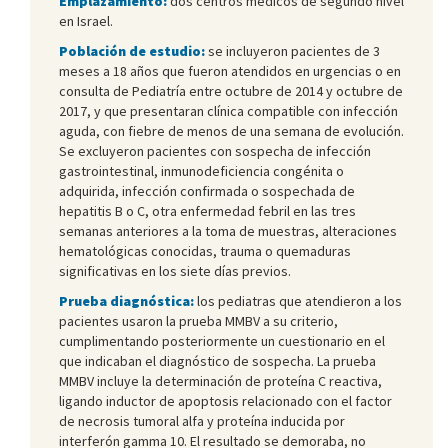
Emplazamiento:
dos centros médicos de segundo nivel
en Israel.
Población de estudio:
se incluyeron pacientes de 3
meses a 18 años que fueron atendidos en urgencias o en
consulta de Pediatría entre octubre de 2014 y octubre de
2017, y que presentaran clínica compatible con infección
aguda, con fiebre de menos de una semana de evolución.
Se excluyeron pacientes con sospecha de infección
gastrointestinal, inmunodeficiencia congénita o
adquirida, infección confirmada o sospechada de
hepatitis B o C, otra enfermedad febril en las tres
semanas anteriores a la toma de muestras, alteraciones
hematológicas conocidas, trauma o quemaduras
significativas en los siete días previos.
Prueba diagnóstica:
los pediatras que atendieron a los
pacientes usaron la prueba MMBV a su criterio,
cumplimentando posteriormente un cuestionario en el
que indicaban el diagnóstico de sospecha. La prueba
MMBV incluye la determinación de proteína C reactiva,
ligando inductor de apoptosis relacionado con el factor
de necrosis tumoral alfa y proteína inducida por
interferón gamma 10. El resultado se demoraba, no