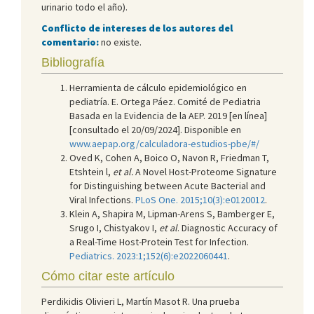
urinario todo el año).
Conflicto de intereses de los autores del
comentario:
no existe.
Bibliografía
Herramienta de cálculo epidemiológico en
pediatría. E. Ortega Páez. Comité de Pediatria
Basada en la Evidencia de la AEP. 2019 [en línea]
[consultado el 20/09/2024]. Disponible en
www.aepap.org/calculadora-estudios-pbe/#/
Oved K, Cohen A, Boico O, Navon R, Friedman T,
Etshtein l,
et al.
A Novel Host-Proteome Signature
for Distinguishing between Acute Bacterial and
Viral Infections.
PLoS One. 2015;10(3):e0120012
.
Klein A, Shapira M, Lipman-Arens S, Bamberger E,
Srugo I, Chistyakov I,
et al
. Diagnostic Accuracy of
a Real-Time Host-Protein Test for Infection.
Pediatrics. 2023:1;152(6):e2022060441
.
Cómo citar este artículo
Perdikidis Olivieri L, Martín Masot R. Una prueba