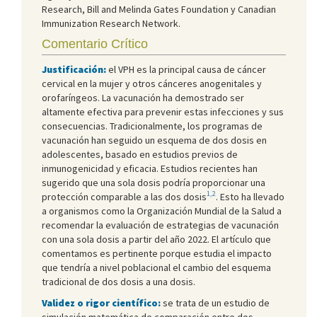
Research, Bill and Melinda Gates Foundation y Canadian
Immunization Research Network.
Comentario Crítico
Justificación:
el VPH es la principal causa de cáncer
cervical en la mujer y otros cánceres anogenitales y
orofaríngeos. La vacunación ha demostrado ser
altamente efectiva para prevenir estas infecciones y sus
consecuencias. Tradicionalmente, los programas de
vacunación han seguido un esquema de dos dosis en
adolescentes, basado en estudios previos de
inmunogenicidad y eficacia. Estudios recientes han
sugerido que una sola dosis podría proporcionar una
1,2
protección comparable a las dos dosis
. Esto ha llevado
a organismos como la Organización Mundial de la Salud a
recomendar la evaluación de estrategias de vacunación
con una sola dosis a partir del año 2022. El artículo que
comentamos es pertinente porque estudia el impacto
que tendría a nivel poblacional el cambio del esquema
tradicional de dos dosis a una dosis.
Validez o rigor científico:
se trata de un estudio de
simulación matemática de comparación entre dos