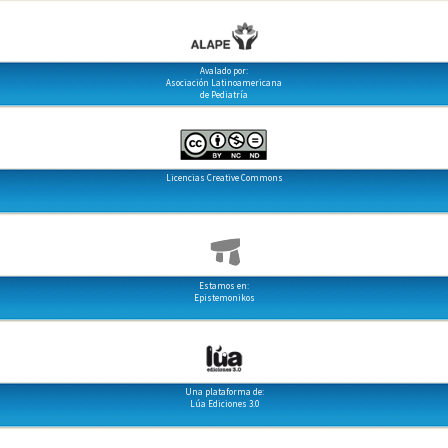
Avalado por:
Asociación Latinoamericana
de Pediatría
Licencias Creative Commons
Estamos en:
Epistemonikos
Una plataforma de:
Lúa Ediciones 3.0