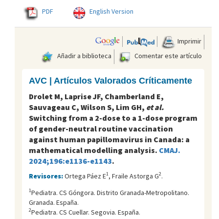
PDF
English Version
Imprimir
Añadir a biblioteca
Comentar este artículo
AVC | Artículos Valorados Críticamente
Drolet M, Laprise JF, Chamberland E,
Sauvageau C, Wilson S, Lim GH,
et al.
Switching from a 2-dose to a 1-dose program
of gender-neutral routine vaccination
against human papillomavirus in Canada: a
mathematical modelling analysis.
CMAJ.
2024;196:e1136-e1143
.
1
2
Revisores:
Ortega Páez E
, Fraile Astorga G
.
1
Pediatra. CS Góngora. Distrito Granada-Metropolitano.
Granada. España.
2
Pediatra. CS Cuellar. Segovia. España.