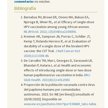
comentario:
no existen.
Bibliografía
Barnabas RV, Brown ER, Onono MA, Bukusi EA,
Njoroge B, Winer RL,
et al
. Efficacy of single-dose
HPV vaccination among young African women.
NEJM Evid. 2022; 1(5):EVIDoa2100056
.
Kreimer AR, Sampson JN, Porras C, Schiller JT,
Kemp T, Rolando Herrero R,
et al
. Evaluation of
durability of a single dose of the bivalent HPV
vaccine: the CVT Trial.
J Natl Cancer Inst
2020;112:1038-46
.
De Carvalho TM, Man I, Georges D, Saraswati LR,
Bhandari P, Kataria I,
et al.
Health and economic
effects of introducing single-dose or two-dose
human papillomavirus vaccination in India.
BMJ
Glob Health. 2023;8(11):e012580
.
Proporción de la población vacunada contra Virus
del papiloma humano por comunidades
autónomas. 2023. En: INE [en línea] [consultado el
20/05/2025]. Disponible en
www.ine.es/jaxi/Datos.htm?tpx=53666#_tabs-tabla