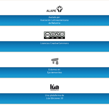
Avalado por:
Asociación Latinoamericana
de Pediatría
Licencias Creative Commons
Estamos en:
Epistemonikos
Una plataforma de:
Lúa Ediciones 3.0