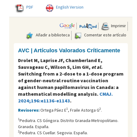
PDF
English Version
Imprimir
Añadir a biblioteca
Comentar este artículo
AVC | Artículos Valorados Críticamente
Drolet M, Laprise JF, Chamberland E,
Sauvageau C, Wilson S, Lim GH,
et al.
Switching from a 2-dose to a 1-dose program
of gender-neutral routine vaccination
against human papillomavirus in Canada: a
mathematical modelling analysis.
CMAJ.
2024;196:e1136-e1143
.
1
2
Revisores:
Ortega Páez E
, Fraile Astorga G
.
1
Pediatra. CS Góngora. Distrito Granada-Metropolitano.
Granada. España.
2
Pediatra. CS Cuellar. Segovia. España.