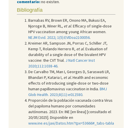
comentario:
no existen.
Bibliografía
Barnabas RV, Brown ER, Onono MA, Bukusi EA,
Njoroge B, Winer RL,
et al
. Efficacy of single-dose
HPV vaccination among young African women.
NEJM Evid. 2022; 1(5):EVIDoa2100056
.
Kreimer AR, Sampson JN, Porras C, Schiller JT,
Kemp T, Rolando Herrero R,
et al
. Evaluation of
durability of a single dose of the bivalent HPV
vaccine: the CVT Trial.
J Natl Cancer Inst
2020;112:1038-46
.
De Carvalho TM, Man I, Georges D, Saraswati LR,
Bhandari P, Kataria I,
et al.
Health and economic
effects of introducing single-dose or two-dose
human papillomavirus vaccination in India.
BMJ
Glob Health. 2023;8(11):e012580
.
Proporción de la población vacunada contra Virus
del papiloma humano por comunidades
autónomas. 2023. En: INE [en línea] [consultado el
20/05/2025]. Disponible en
www.ine.es/jaxi/Datos.htm?tpx=53666#_tabs-tabla