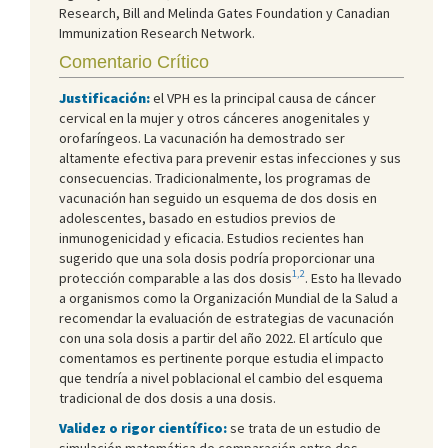
Research, Bill and Melinda Gates Foundation y Canadian
Immunization Research Network.
Comentario Crítico
Justificación:
el VPH es la principal causa de cáncer
cervical en la mujer y otros cánceres anogenitales y
orofaríngeos. La vacunación ha demostrado ser
altamente efectiva para prevenir estas infecciones y sus
consecuencias. Tradicionalmente, los programas de
vacunación han seguido un esquema de dos dosis en
adolescentes, basado en estudios previos de
inmunogenicidad y eficacia. Estudios recientes han
sugerido que una sola dosis podría proporcionar una
1,2
protección comparable a las dos dosis
. Esto ha llevado
a organismos como la Organización Mundial de la Salud a
recomendar la evaluación de estrategias de vacunación
con una sola dosis a partir del año 2022. El artículo que
comentamos es pertinente porque estudia el impacto
que tendría a nivel poblacional el cambio del esquema
tradicional de dos dosis a una dosis.
Validez o rigor científico:
se trata de un estudio de
simulación matemática de comparación entre dos