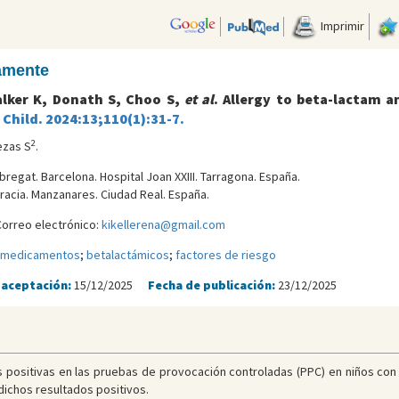
Imprimir
camente
Walker K, Donath S, Choo S,
et al
. Allergy to beta-lactam an
 Child. 2024:13;110(1):31-7.
2
ezas S
.
bregat. Barcelona. Hospital Joan XXIII. Tarragona. España.
gracia. Manzanares. Ciudad Real. España.
Correo electrónico:
kikellerena@gmail.com
a medicamentos
;
betalactámicos
;
factores de riesgo
 aceptación:
15/12/2025
Fecha de publicación:
23/12/2025
s positivas en las pruebas de provocación controladas (PPC) en niños con
dichos resultados positivos.