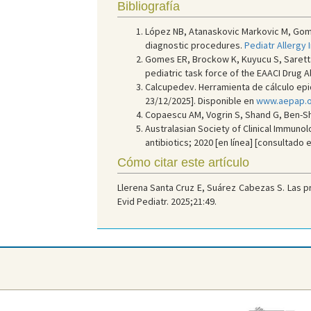
Bibliografía
López NB, Atanaskovic Markovic M, Gome
diagnostic procedures.
Pediatr Allergy
Gomes ER, Brockow K, Kuyucu S, Saretta
pediatric task force of the EAACI Drug A
Calcupedev. Herramienta de cálculo epide
23/12/2025]. Disponible en
www.aepap.or
Copaescu AM, Vogrin S, Shand G, Ben-Sho
Australasian Society of Clinical Immuno
antibiotics; 2020 [en línea] [consultado 
Cómo citar este artículo
Llerena Santa Cruz E, Suárez Cabezas S. Las p
Evid Pediatr. 2025;21:49.