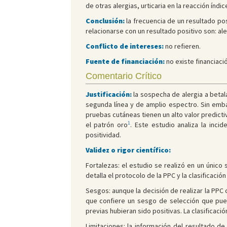
de otras alergias, urticaria en la reacción índ
Conclusión:
la frecuencia de un resultado po
relacionarse con un resultado positivo son: al
Conflicto de intereses:
no refieren.
Fuente de financiación:
no existe financiaci
Comentario Crítico
Justificación:
la sospecha de alergia a betal
segunda línea y de amplio espectro. Sin emba
pruebas cutáneas tienen un alto valor predicti
1
el patrón oro
. Este estudio analiza la inci
positividad.
Validez o rigor científico:
Fortalezas: el estudio se realizó en un único 
detalla el protocolo de la PPC y la clasificaci
Sesgos: aunque la decisión de realizar la PPC 
que confiere un sesgo de selección que pued
previas hubieran sido positivas. La clasificaci
Limitaciones: la información del resultado de