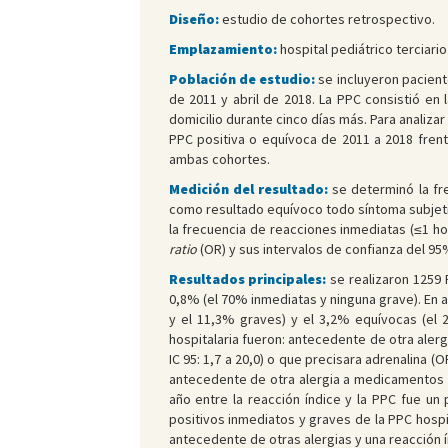
Diseño:
estudio de cohortes retrospectivo.
Emplazamiento:
hospital pediátrico terciario
Población de estudio:
se incluyeron pacient
de 2011 y abril de 2018. La PPC consistió en 
domicilio durante cinco días más. Para analiza
PPC positiva o equívoca de 2011 a 2018 fren
ambas cohortes.
Medición del resultado:
se determinó la fre
como resultado equívoco todo síntoma subjetivo
la frecuencia de reacciones inmediatas (≤1 ho
ratio
(OR) y sus intervalos de confianza del 95%
Resultados principales:
se realizaron 1259 
0,8% (el 70% inmediatas y ninguna grave). En a
y el 11,3% graves) y el 3,2% equívocas (el 2
hospitalaria fueron: antecedente de otra alergia
IC 95: 1,7 a 20,0) o que precisara adrenalina (O
antecedente de otra alergia a medicamentos (OR:
año entre la reacción índice y la PPC fue un p
positivos inmediatos y graves de la PPC hospit
antecedente de otras alergias y una reacción ín