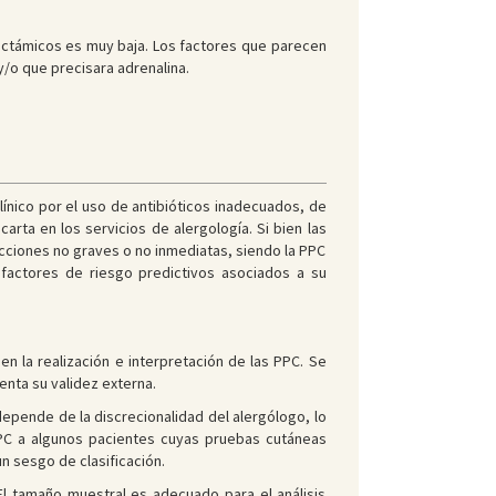
lactámicos es muy baja. Los factores que parecen
y/o que precisara adrenalina.
ínico por el uso de antibióticos inadecuados, de
ta en los servicios de alergología. Si bien las
acciones no graves o no inmediatas, siendo la PPC
s factores de riesgo predictivos asociados a su
 en la realización e interpretación de las PPC. Se
menta su validez externa.
depende de la discrecionalidad del alergólogo, lo
PPC a algunos pacientes cuyas pruebas cutáneas
un sesgo de clasificación.
 El tamaño muestral es adecuado para el análisis