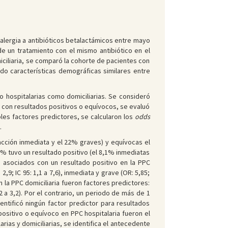
alergia a antibióticos betalactámicos entre mayo
 de un tratamiento con el mismo antibiótico en el
miciliaria, se comparó la cohorte de pacientes con
do características demográficas similares entre
o hospitalarias como domiciliarias. Se consideró
s con resultados positivos o equívocos, se evaluó
bles factores predictores, se calcularon los
odds
.
acción inmediata y el 22% graves) y equívocas el
 5% tuvo un resultado positivo (el 8,1% inmediatas
s asociados con un resultado positivo en la PPC
,9; IC 95: 1,1 a 7,6), inmediata y grave (OR: 5,85;
 en la PPC domiciliaria fueron factores predictores:
2 a 3,2). Por el contrario, un periodo de más de 1
dentificó ningún factor predictor para resultados
 positivo o equívoco en PPC hospitalaria fueron el
rias y domiciliarias, se identifica el antecedente