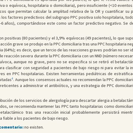
a o equívoca, hospitalaria o domiciliaria), pero insuficiente (<10 eventos
cos que permitan calcular la amplitud relativa de la OR y cuantificar su
os factores predictivos del subgrupo PPC positiva solo hospitalaria, todos
o (1-6 años), comportándose este como un factor predictivo negativo. Se 
n positivas (80 pacientes) y el 3,9% equívocas (49 pacientes), lo que sup
eacción grave se produjo en la PPC domiciliaria tras una PPC hospitalaria ne
ia (64%); es decir, que un tercio de las reacciones graves podrían no ser i
de reacción severa durante la PPC domiciliaria con un NND (número necesa
uívoca, aunque no grave, pero no se especifica si se retiró el betalactá
a clasificar con seguridad a pacientes de bajo riesgo ni para evitar la i
s en PPC hospitalarias. Existen herramientas pediátricas de estratific
4
mitadas
. Aunque los consensos actuales no recomiendan la PPC domiciliari
ticentes a administrar el antibiótico, y una estrategia de PPC domicilia
ibución de los servicios de alergología para descartar alergia a betalact
tados, se recomienda mantener las PPC tanto hospitalarias como domiciliaria
betalactámico tras una reacción inicial probablemente persistirá mien
 fiable a los pacientes de bajo riesgo.
 comentario:
no existen.