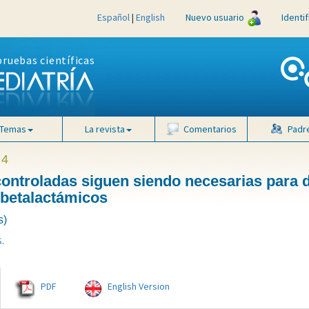
Español
|
English
Nuevo usuario
Identi
pruebas científicas
Temas
La revista
Comentarios
Padr
 4
ontroladas siguen siendo necesarias para 
s betalactámicos
s)
S
.
PDF
English Version