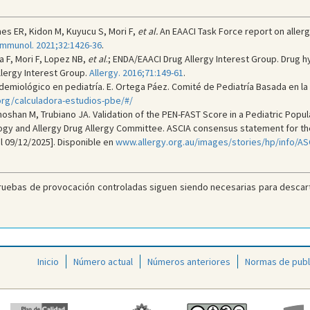
s ER, Kidon M, Kuyucu S, Mori F,
et al.
An EAACI Task Force report on allergy 
 Immunol. 2021;32:1426-36
.
 F, Mori F, Lopez NB,
et al
.; ENDA/EAACI Drug Allergy Interest Group. Drug hy
llergy Interest Group.
Allergy. 2016;71:149-61
.
miológico en pediatría. E. Ortega Páez. Comité de Pediatría Basada en la Ev
g/calculadora-estudios-pbe/#/
shan M, Trubiano JA. Validation of the PEN-FAST Score in a Pediatric Popul
logy and Allergy Drug Allergy Committee. ASCIA consensus statement for th
el 09/12/2025]. Disponible en
www.allergy.org.au/images/stories/hp/info/AS
ruebas de provocación controladas siguen siendo necesarias para descarta
Inicio
Número actual
Números anteriores
Normas de publ