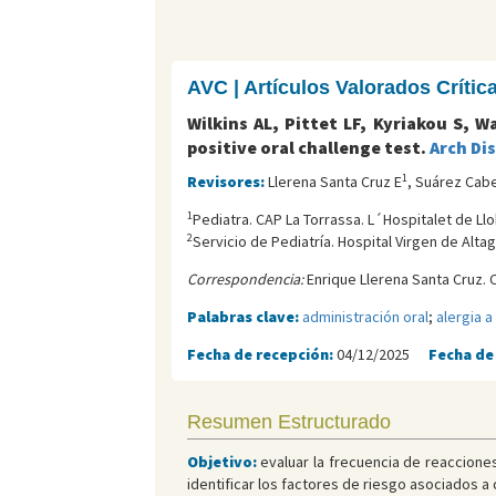
AVC | Artículos Valorados Críti
Wilkins AL, Pittet LF, Kyriakou S, 
positive oral challenge test.
Arch Dis
1
Revisores:
Llerena Santa Cruz E
, Suárez Cab
1
Pediatra. CAP La Torrassa. L´Hospitalet de Llo
2
Servicio de Pediatría. Hospital Virgen de Alta
Correspondencia:
Enrique Llerena Santa Cruz. 
Palabras clave:
administración oral
;
alergia 
Fecha de recepción:
04/12/2025
Fecha de
Resumen Estructurado
Objetivo:
evaluar la frecuencia de reaccione
identificar los factores de riesgo asociados a 