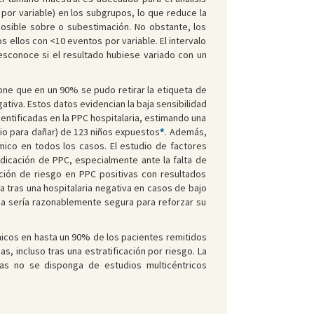
 por variable) en los subgrupos, lo que reduce la
 posible sobre o subestimación. No obstante, los
 ellos con <10 eventos por variable. El intervalo
desconoce si el resultado hubiese variado con un
one que en un 90% se pudo retirar la etiqueta de
gativa. Estos datos evidencian la baja sensibilidad
dentificadas en la PPC hospitalaria, estimando una
rio para dañar) de 123 niños expuestos
*
. Además,
mico en todos los casos. El estudio de factores
ndicación de PPC, especialmente ante la falta de
ación de riesgo en PPC positivas con resultados
a tras una hospitalaria negativa en casos de bajo
ria sería razonablemente segura para reforzar su
ámicos en hasta un 90% de los pacientes remitidos
s, incluso tras una estratificación por riesgo. La
tras no se disponga de estudios multicéntricos