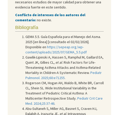
necesarios estudios de mayor calidad para obtener una
evidencia fuerte en este sentido.
Conflicto de intereses de los autores del
comentario:
no existe.
Bibliografía
GEMA 5.5. Guía Española para el Manejo del Asma.
2025 [en línea] [consultado el 02/02/2026].
Disponible en
https://sepeap.org/wp-
content/uploads/2025/07/GEMA_5.5.pdf
Gawlik-Lipinski A, Hassen S, Ramphul M, Gaillard EA,
Quint JK, Gillies CL,
et al
. Risk Factors for Life-
Threatening Asthma Attacks and Asthma-Related
Mortality in Children-A Systematic Review.
Pediatr
Pulmonol. 2025;60:e71255
.
Rogerson CM, Hogan AH, Waldo B, White BR, Carroll
CL, Shein SL. Wide Institutional Variability in the
Treatment of Pediatric Critical Asthma: A
Multicenter Retrospective Study.
Pediatr Crit Care
Med. 2024;25:37-46
.
Abu-Sultaneh S, Miller AG, Basnet S, Craven HJ,
Dalabih A, Irazuzta JE,
et al
. Intravenous