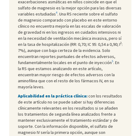
exacerbaciones asmáticas en niños coincide en que el
sulfato de magnesio es la mejor opción para las diversas
4
variables estudiadas
. Una RS reciente sobre el sulfato
de magnesio comparado con placebo en este entorno
clínico no encuentra mejoría en las escalas de valoración
de gravedad ni en los ingresos en cuidados intensivos ni
en la necesidad de ventilación mecánica invasiva, pero sí
2
en la tasa de hospitalización (RR: 0,70; IC 95: 0,54 a 0,90; I
:
7%), aunque con baja certeza de la evidencia. Solo
encuentran reportes puntuales de efectos adversos,
5
fundamentalmente locales en el punto de inyección
. En
la RS que estamos analizando en este artículo,
encuentran mayor riesgo de efectos adversos con la
aminofilina que con el resto de los fármacos IV, en su
mayoría leves.
Aplicabilidad en la práctica clínica:
con los resultados
de este artículo no se puede saber si hay diferencias
clínicamente relevantes en los resultados si se añaden
los tratamientos de segunda línea analizados frente a
mantener exclusivamente el tratamiento estándar y de
soporte. Con la información disponible, el sulfato de
magnesio IV sería la primera opción, aunque son