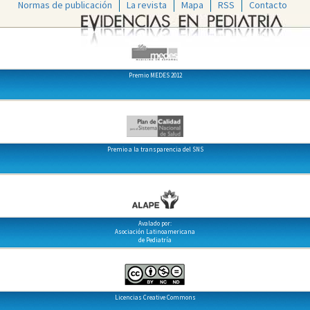
Normas de publicación
La revista
Mapa
RSS
Contacto
Premio MEDES 2012
Premio a la transparencia del SNS
Avalado por:
Asociación Latinoamericana
de Pediatría
Licencias Creative Commons