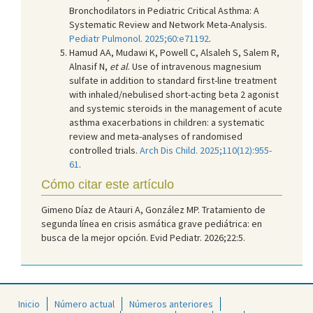
Bronchodilators in Pediatric Critical Asthma: A
Systematic Review and Network Meta-Analysis.
Pediatr Pulmonol. 2025;60:e71192
.
Hamud AA, Mudawi K, Powell C, Alsaleh S, Salem R,
Alnasif N,
et al
. Use of intravenous magnesium
sulfate in addition to standard first-line treatment
with inhaled/nebulised short-acting beta 2 agonist
and systemic steroids in the management of acute
asthma exacerbations in children: a systematic
review and meta-analyses of randomised
controlled trials.
Arch Dis Child. 2025;110(12):955-
61
.
Cómo citar este artículo
Gimeno Díaz de Atauri A, González MP. Tratamiento de
segunda línea en crisis asmática grave pediátrica: en
busca de la mejor opción. Evid Pediatr. 2026;22:5.
Inicio
Número actual
Números anteriores