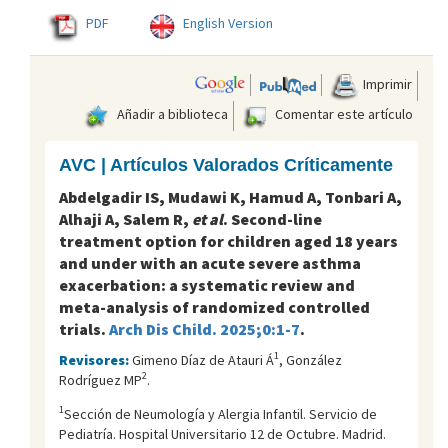
PDF
English Version
Imprimir
Añadir a biblioteca
Comentar este artículo
AVC | Artículos Valorados Críticamente
Abdelgadir IS, Mudawi K, Hamud A, Tonbari A,
Alhaji A, Salem R,
et al
. Second-line
treatment option for children aged 18 years
and under with an acute severe asthma
exacerbation: a systematic review and
meta-analysis of randomized controlled
trials.
Arch Dis Child. 2025;0:1-7
.
1
Revisores:
Gimeno Díaz de Atauri Á
, González
2
Rodríguez MP
.
1
Sección de Neumología y Alergia Infantil. Servicio de
Pediatría. Hospital Universitario 12 de Octubre. Madrid.