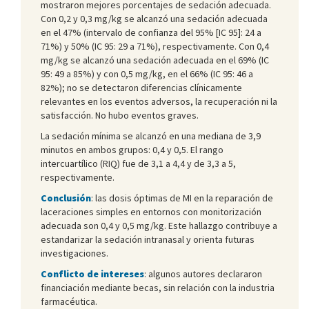
mostraron mejores porcentajes de sedación adecuada.
Con 0,2 y 0,3 mg/kg se alcanzó una sedación adecuada
en el 47% (intervalo de confianza del 95% [IC 95]: 24 a
71%) y 50% (IC 95: 29 a 71%), respectivamente. Con 0,4
mg/kg se alcanzó una sedación adecuada en el 69% (IC
95: 49 a 85%) y con 0,5 mg/kg, en el 66% (IC 95: 46 a
82%); no se detectaron diferencias clínicamente
relevantes en los eventos adversos, la recuperación ni la
satisfacción. No hubo eventos graves.
La sedación mínima se alcanzó en una mediana de 3,9
minutos en ambos grupos: 0,4 y 0,5. El rango
intercuartílico (RIQ) fue de 3,1 a 4,4 y de 3,3 a 5,
respectivamente.
Conclusión
: las dosis óptimas de MI en la reparación de
laceraciones simples en entornos con monitorización
adecuada son 0,4 y 0,5 mg/kg. Este hallazgo contribuye a
estandarizar la sedación intranasal y orienta futuras
investigaciones.
Conflicto de intereses
: algunos autores declararon
financiación mediante becas, sin relación con la industria
farmacéutica.