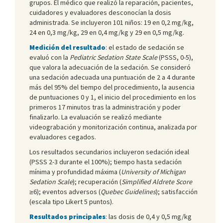
grupos. El médico que realizó la reparación, pacientes,
cuidadores y evaluadores desconocían la dosis
administrada. Se incluyeron 101 niños: 19 en 0,2 mg/kg,
24 en 0,3 mg/kg, 29 en 0,4 mg/kg y 29 en 0,5 mg/kg.
Medición del resultado
: el estado de sedación se
evaluó con la
Pediatric Sedation State Scale
(PSSS, 0-5),
que valora la adecuación de la sedación. Se consideró
una sedación adecuada una puntuación de 2 a 4 durante
más del 95% del tiempo del procedimiento, la ausencia
de puntuaciones 0 y 1, el inicio del procedimiento en los
primeros 17 minutos tras la administración y poder
finalizarlo. La evaluación se realizó mediante
videograbación y monitorización continua, analizada por
evaluadores cegados.
Los resultados secundarios incluyeron sedación ideal
(PSSS 2-3 durante el 100%); tiempo hasta sedación
mínima y profundidad máxima (
University of Michigan
Sedation Scale
); recuperación (
Simplified Aldrete Score
≥6); eventos adversos (
Quebec Guidelines
); satisfacción
(escala tipo Likert 5 puntos).
Resultados principales
: las dosis de 0,4 y 0,5 mg/kg