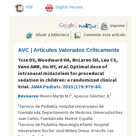
PDF
English Version
Imprimir
Añadir a biblioteca
Comentar este artículo
AVC | Artículos Valorados Críticamente
Tsze DS, Woodward HA, McLaren SH, Leu CS,
Venn AMR, Hu NY,
et al.
Optimal dose of
intranasal midazolam for procedural
sedation in children: a randomized clinical
trial.
JAMA Pediatr. 2025;179:979-86
.
1
2
Revisores:
Rivero Martín MJ
, Aparicio Sánchez JL
.
1
Servicio de Pediatría. Hospital Universitario de
Fuenlabrada. Departamento de Medicina. Universidad Rey
Juan Carlos. Fuenlabrada. Madrid. España.
2
Servicio de Pediatría. Neurología Infantil. Hospital
Universitario Doctor José Molina Orosa. Arrecife. Las