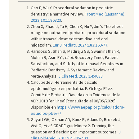
Gao F, Wu Y. Procedural sedation in pediatric
dentistry: a narrative review.
Front Med (Lausanne).
2023;10:1186823
.
Zhou X, Zhao J, Tu H, Chen K, Hu Y, Jin Y. The effect
of age on outpatient pediatric procedural sedation
with intranasal dexmedetomidine and oral
midazolam.
Eur J Pediatr. 2024;183:169-77
.
Haridoss S, Shan S, Madiraju GS, Swaminathan K,
Mohan R, Asiri FYI,
et al
. Recovery Time, Patient
Satisfaction, and Safety of Intranasal Sedatives in
Pediatric Dentistry: A Systematic Review and
Meta-Analysis.
J Clin Med. 2025;14:4038.
Calcupedev. Herramienta de cálculo
epidemiológico en pediatría. E. Ortega Páez.
Comité de Pediatría Basada en la Evidencia de la
AEP. 2019 [en línea] [consultado el 06/05/2026].
Disponible en
https://www.aepap.org/calculadora-
estudios-pbe/#/
Guyatt GH, Oxman AD, Kunz R, Atkins D, Brozek J,
Vist G,
et al.
GRADE guidelines: 2. Framing the
question and deciding on important outcomes.
J
Clin Epidemiol. 2011;64:395-400
.