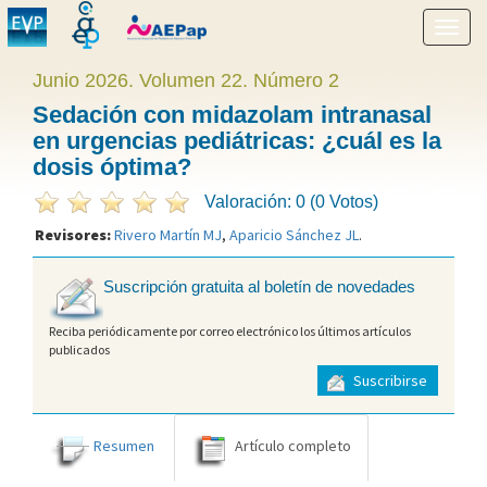
Mostr
menú
Junio 2026. Volumen 22. Número 2
Sedación con midazolam intranasal
en urgencias pediátricas: ¿cuál es la
dosis óptima?
Valoración: 0 (0 Votos)
Revisores:
Rivero Martín MJ
,
Aparicio Sánchez JL
.
Suscripción gratuita al boletín de novedades
Reciba periódicamente por correo electrónico los últimos artículos
publicados
Suscribirse
Resumen
Artículo completo