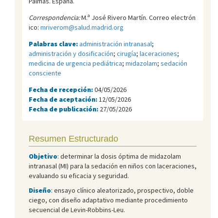
Palmas. España.
Correspondencia:
M.ª José Rivero Martín. Correo electrón
ico:
mriverom@salud.madrid.org
Palabras clave:
administración intranasal
;
administración y dosificación
;
cirugía
;
laceraciones
;
medicina de urgencia pediátrica
;
midazolam
;
sedación
consciente
Fecha de recepción:
04/05/2026
Fecha de aceptación:
12/05/2026
Fecha de publicación:
27/05/2026
Resumen Estructurado
Objetivo
: determinar la dosis óptima de midazolam
intranasal (MI) para la sedación en niños con laceraciones,
evaluando su eficacia y seguridad.
Diseño
: ensayo clínico aleatorizado, prospectivo, doble
ciego, con diseño adaptativo mediante procedimiento
secuencial de Levin-Robbins-Leu.