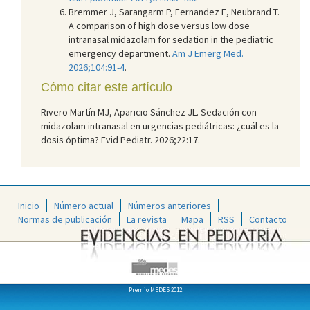
Bremmer J, Sarangarm P, Fernandez E, Neubrand T.
A comparison of high dose versus low dose
intranasal midazolam for sedation in the pediatric
emergency department.
Am J Emerg Med.
2026;104:91-4
.
Cómo citar este artículo
Rivero Martín MJ, Aparicio Sánchez JL. Sedación con
midazolam intranasal en urgencias pediátricas: ¿cuál es la
dosis óptima? Evid Pediatr. 2026;22:17.
Inicio
Número actual
Números anteriores
Normas de publicación
La revista
Mapa
RSS
Contacto
Premio MEDES 2012