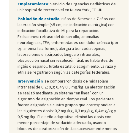
Emplazamiento
: Servicio de Urgencias Pediátricas de
un hospital de tercer nivel en Nueva York, EE. UU.
Población de estudio
: niños de 6 meses a 7 años con
laceración simple (<5 cm, sin indicación quirúrgica) con
indicación facultativa de MI para la reparación.
Exclusiones: retraso del desarrollo, anomalías
neurológicas, TEA, enfermedades con dolor crónico (por
ej.: anemia falciforme), alergia a benzodiacepinas,
laceraciones en párpado, lengua o intraorales,
obstrucción nasal sin resolución fácil, no hablantes de
inglés o español, tutela estatal o acogimiento. La raza y
etnia se registraron según las categorías federales.
Intervención
: se compararon dosis de midazolam
intranasal de 0,2; 0,3; 0,4 y 0,5 mg/kg. La aleatorización
se realizó mediante un sistema “en línea” con un
algoritmo de asignación en tiempo real. Los pacientes
fueron asignados a cuatro grupos que correspondían a
las siguientes dosis: 0,2 mg/kg, 0,3 mg/kg, 0,4 mg/kg y
0,5 mg/kg. El diseño adaptativo eliminó las dosis con
menor porcentaje de sedación adecuada, usando
bloques de aleatorización de 4 o sucesivamente menos