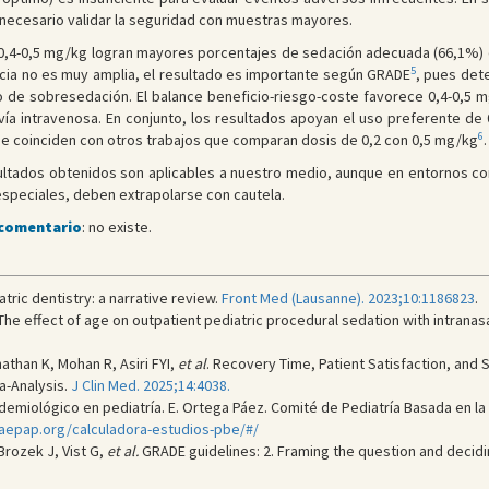
necesario validar la seguridad con muestras mayores.
 0,4-0,5 mg/kg logran mayores porcentajes de sedación adecuada (66,1%) 
5
ncia no es muy amplia, el resultado es importante según GRADE
, pues det
go de sobresedación. El balance beneficio-riesgo-coste favorece 0,4-0,5
a vía intravenosa. En conjunto, los resultados apoyan el uso preferente d
6
 que coinciden con otros trabajos que comparan dosis de 0,2 con 0,5 mg/kg
.
sultados obtenidos son aplicables a nuestro medio, aunque en entornos 
especiales, deben extrapolarse con cautela.
 comentario
: no existe.
tric dentistry: a narrative review.
Front Med (Lausanne). 2023;10:1186823
.
Y. The effect of age on outpatient pediatric procedural sedation with intra
athan K, Mohan R, Asiri FYI,
et al
. Recovery Time, Patient Satisfaction, and S
a-Analysis.
J Clin Med. 2025;14:4038.
miológico en pediatría. E. Ortega Páez. Comité de Pediatría Basada en la Ev
aepap.org/calculadora-estudios-pbe/#/
Brozek J, Vist G,
et al.
GRADE guidelines: 2. Framing the question and decid