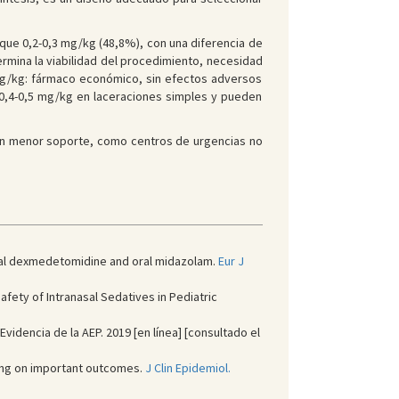
que 0,2-0,3 mg/kg (48,8%), con una diferencia de
ermina la viabilidad del procedimiento, necesidad
 mg/kg: fármaco económico, sin efectos adversos
e 0,4-0,5 mg/kg en laceraciones simples y pueden
con menor soporte, como centros de urgencias no
nasal dexmedetomidine and oral midazolam.
Eur J
afety of Intranasal Sedatives in Pediatric
idencia de la AEP. 2019 [en línea] [consultado el
ing on important outcomes.
J Clin Epidemiol.