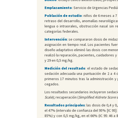
Emplazamiento
: Servicio de Urgencias Pediát
Población de estudio
: niños de 6 meses a 7 
retraso del desarrollo, anomalías neurológica
lengua o intraorales, obstrucción nasal sin r
categorías federales.
Intervención
: se compararon dosis de midazol
asignación en tiempo real. Los pacientes fue
diseño adaptativo eliminó las dosis con men
realizó la reparación, pacientes, cuidadores 
y 29 en 0,5 mg/kg.
Medición del resultado
: el estado de seda
sedación adecuada una puntuación de 2 a 4 du
primeros 17 minutos tras la administración y 
cegados.
Los resultados secundarios incluyeron sedaci
Scale
); recuperación (
Simplified Aldrete Score
≥
Resultados principales
: las dosis de 0,4 y
el 47% (intervalo de confianza del 95% [IC 95]
85%) y con 0,5 mg/kg, en el 66% (IC 95: 46 a 