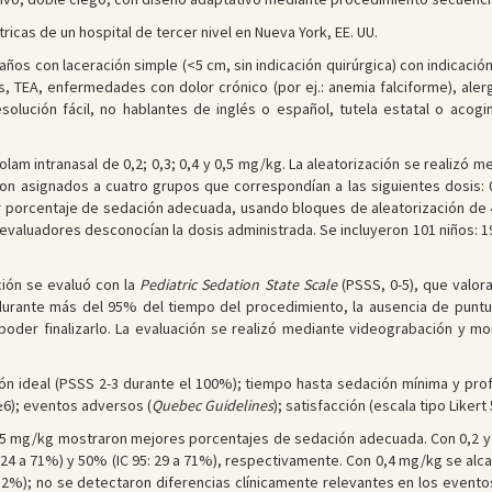
ricas de un hospital de tercer nivel en Nueva York, EE. UU.
años con laceración simple (<5 cm, sin indicación quirúrgica) con indicación
s, TEA, enfermedades con dolor crónico (por ej.: anemia falciforme), ale
esolución fácil, no hablantes de inglés o español, tutela estatal o acogi
am intranasal de 0,2; 0,3; 0,4 y 0,5 mg/kg. La aleatorización se realizó m
ron asignados a cuatro grupos que correspondían a las siguientes dosis: 
or porcentaje de sedación adecuada, usando bloques de aleatorización d
y evaluadores desconocían la dosis administrada. Se incluyeron 101 niños: 
ción se evaluó con la
Pediatric Sedation State Scale
(PSSS, 0-5), que valor
rante más del 95% del tiempo del procedimiento, la ausencia de puntuac
poder finalizarlo. La evaluación se realizó mediante videograbación y mo
ón ideal (PSSS 2-3 durante el 100%); tiempo hasta sedación mínima y pro
6); eventos adversos (
Quebec Guidelines
); satisfacción (escala tipo Likert
 0,5 mg/kg mostraron mejores porcentajes de sedación adecuada. Con 0,2 
: 24 a 71%) y 50% (IC 95: 29 a 71%), respectivamente. Con 0,4 mg/kg se alc
82%); no se detectaron diferencias clínicamente relevantes en los eventos