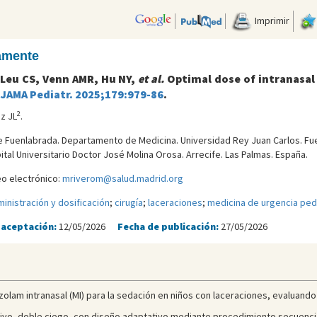
Imprimir
camente
Leu CS, Venn AMR, Hu NY,
et al.
Optimal dose of intranasal
.
JAMA Pediatr. 2025;179:979-86
.
2
z JL
.
 de Fuenlabrada. Departamento de Medicina. Universidad Rey Juan Carlos. Fu
pital Universitario Doctor José Molina Orosa. Arrecife. Las Palmas. España.
eo electrónico:
mriverom@salud.madrid.org
inistración y dosificación
;
cirugía
;
laceraciones
;
medicina de urgencia pedi
 aceptación:
12/05/2026
Fecha de publicación:
27/05/2026
zolam intranasal (MI) para la sedación en niños con laceraciones, evaluando 
ctivo, doble ciego, con diseño adaptativo mediante procedimiento secuenci