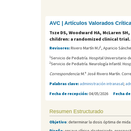
AVC | Artículos Valorados Críti
Tsze DS, Woodward HA, McLaren SH, 
children: a randomized clinical trial
1
Revisores:
Rivero Martín MJ
, Aparicio Sánche
1
Servicio de Pediatría. Hospital Universitario
2
Servicio de Pediatría. Neurología Infantil. Hos
Correspondencia:
M.ª José Rivero Martín. Corr
Palabras clave:
administración intranasal
;
adm
Fecha de recepción:
04/05/2026
Fecha de
Resumen Estructurado
Objetivo
: determinar la dosis óptima de mida
Diseño
: ensayo clínico aleatorizado, prospe