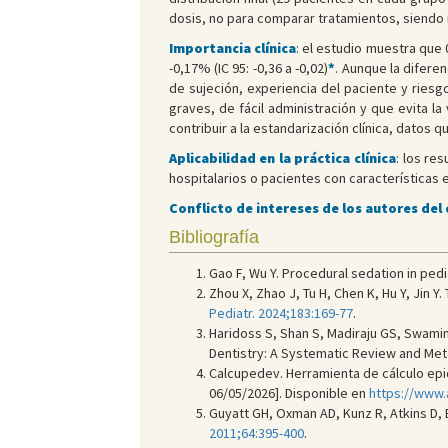
dosis, no para comparar tratamientos, siendo 
Importancia clínica
: el estudio muestra que
-0,17% (IC 95: -0,36 a -0,02)
*
. Aunque la difere
de sujeción, experiencia del paciente y ries
graves, de fácil administración y que evita l
contribuir a la estandarización clínica, datos
Aplicabilidad en la práctica clínica
: los re
hospitalarios o pacientes con características 
Conflicto de intereses de los autores del
Bibliografía
Gao F, Wu Y. Procedural sedation in pedia
Zhou X, Zhao J, Tu H, Chen K, Hu Y, Jin 
Pediatr. 2024;183:169-77
.
Haridoss S, Shan S, Madiraju GS, Swamin
Dentistry: A Systematic Review and Met
Calcupedev. Herramienta de cálculo epide
06/05/2026]. Disponible en
https://www.
Guyatt GH, Oxman AD, Kunz R, Atkins D, 
2011;64:395-400
.