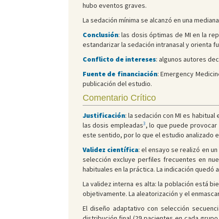
hubo eventos graves.
La sedación mínima se alcanzó en una mediana de
Conclusión
: las dosis óptimas de MI en la r
estandarizar la sedación intranasal y orienta f
Conflicto de intereses
: algunos autores dec
Fuente de financiación
: Emergency Medicine 
publicación del estudio.
Comentario Crítico
Justificación
: la sedación con MI es habitual
3
las dosis empleadas
, lo que puede provocar
este sentido, por lo que el estudio analizado e
Validez científica
: el ensayo se realizó en u
selección excluye perfiles frecuentes en nues
habituales en la práctica. La indicación quedó 
La validez interna es alta: la población está b
objetivamente. La aleatorización y el enmascar
El diseño adaptativo con selección secuenci
distribución final (29 pacientes en cada grup