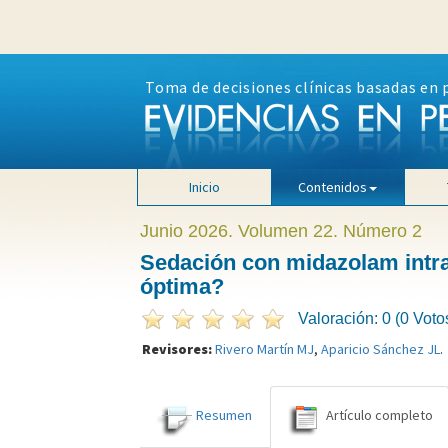
Toma de decisiones clínicas basadas en 
Inicio
Contenidos
Junio 2026. Volumen 22. Número 2
Sedación con midazolam intran
óptima?
Valoración: 0 (0 Voto
Revisores:
Rivero Martín MJ
,
Aparicio Sánchez JL
.
Resumen
Artículo completo