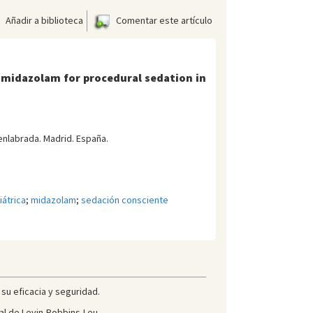
Añadir a biblioteca
Comentar este artículo
 midazolam for procedural sedation in
enlabrada. Madrid. España.
átrica
;
midazolam
;
sedación consciente
su eficacia y seguridad.
al de Levin-Robbins-Leu.