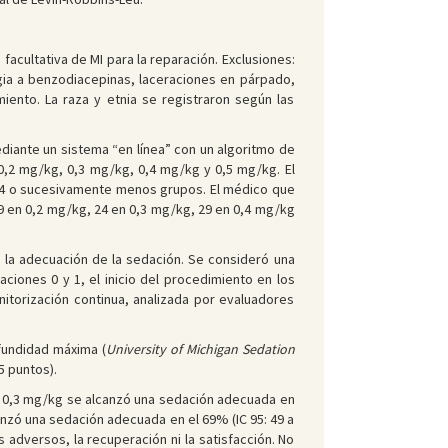
 facultativa de MI para la reparación. Exclusiones:
rgia a benzodiacepinas, laceraciones en párpado,
miento. La raza y etnia se registraron según las
ediante un sistema “en línea” con un algoritmo de
0,2 mg/kg, 0,3 mg/kg, 0,4 mg/kg y 0,5 mg/kg. El
e 4 o sucesivamente menos grupos. El médico que
19 en 0,2 mg/kg, 24 en 0,3 mg/kg, 29 en 0,4 mg/kg
a la adecuación de la sedación. Se consideró una
iones 0 y 1, el inicio del procedimiento en los
nitorización continua, analizada por evaluadores
fundidad máxima (
University of Michigan Sedation
 5 puntos).
y 0,3 mg/kg se alcanzó una sedación adecuada en
anzó una sedación adecuada en el 69% (IC 95: 49 a
 adversos, la recuperación ni la satisfacción. No