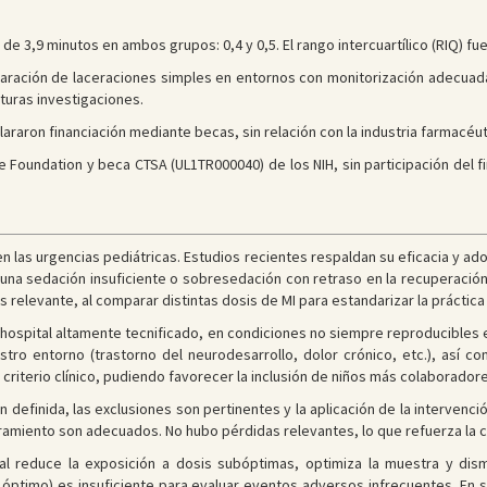
 3,9 minutos en ambos grupos: 0,4 y 0,5. El rango intercuartílico (RIQ) fue
eparación de laceraciones simples en entornos con monitorización adecuada
uturas investigaciones.
lararon financiación mediante becas, sin relación con la industria farmacéut
Foundation y beca CTSA (UL1TR000040) de los NIH, sin participación del fin
 en las urgencias pediátricas. Estudios recientes respaldan su eficacia y ad
 una sedación insuficiente o sobresedación con retraso en la recuperació
s relevante, al comparar distintas dosis de MI para estandarizar la práctica 
n hospital altamente tecnificado, en condiciones no siempre reproducibles
tro entorno (trastorno del neurodesarrollo, dolor crónico, etc.), así co
a criterio clínico, pudiendo favorecer la inclusión de niños más colaboradore
ien definida, las exclusiones son pertinentes y la aplicación de la interven
amiento son adecuados. No hubo pérdidas relevantes, lo que refuerza la co
al reduce la exposición a dosis subóptimas, optimiza la muestra y dis
o óptimo) es insuficiente para evaluar eventos adversos infrecuentes. En 