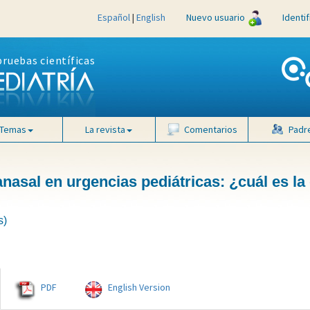
Español
|
English
Nuevo usuario
Identi
pruebas científicas
Temas
La revista
Comentarios
Padr
asal en urgencias pediátricas: ¿cuál es la
s)
PDF
English Version