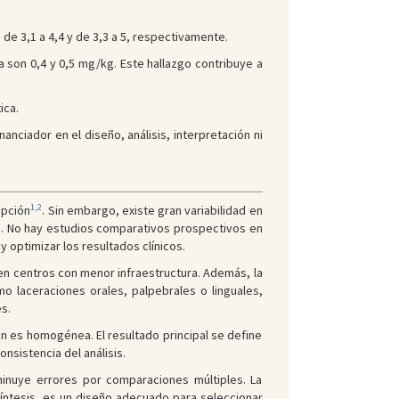
 de 3,1 a 4,4 y de 3,3 a 5, respectivamente.
 son 0,4 y 0,5 mg/kg. Este hallazgo contribuye a
ica.
anciador en el diseño, análisis, interpretación ni
1,2
opción
. Sin embargo, existe gran variabilidad en
n. No hay estudios comparativos prospectivos en
y optimizar los resultados clínicos.
 en centros con menor infraestructura. Además, la
mo laceraciones orales, palpebrales o linguales,
s.
ción es homogénea. El resultado principal se define
nsistencia del análisis.
minuye errores por comparaciones múltiples. La
síntesis, es un diseño adecuado para seleccionar