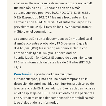
análisis multivariante muestran que la progresión a DM1
fue más rápida en FPG <20 años con dos o más
autoanticuerpos positivos (AUC-ROC 0,73; IC 95: 0,65 a
0,82). El genotipo DR3/DR4 fue más frecuente en los
hermanos con AP (43%) y GADA el autoanticuerpo más
prevalente (81,3%). El 15% de los FPG desarrollaron AP
múltiple en el seguimiento.
La comparación con la descompensación metabólica al
diagnóstico entre probando y FPG determinó que la
HbA1c (
p
= 0,001) fue inferior, así como el debut con
cetoacidosis (
p
= 0,004) y/o la necesidad de
hospitalización (p <0,001). El tiempo de seguimiento en
FPG sin síntomas de diabetes fue de 6,8 años (RIC: 3,7-
24,1).
Conclusión:
la positividad para múltiples
autoanticuerpos, junto con una edad temprana en la
detección de autoinmunidad son fuertes predictores de
la ocurrencia de DM1. Los adultos jóvenes deben incluirse
en el despistaje de FPG. El seguimiento de los pacientes
con AP resulta en una descompensación metabólica más
leve al debut de la enfermedad.