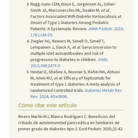
Rugg-Gunn CEM, Dixon E, Jorgensen AL, Usher-
Smith JA, Marcovecchio ML, Deakin M,
et al
.
Factors Associated With Diabetic Ketoacidosis at
Onset of Type 1 Diabetes Among Pediatric
Patients: A Systematic Review.
JAMA Pediatr. 2023;
176:1248-59
.
Ziegler AG, Rewers M, Simell O, Simell T,
Lempainen J, Steck A,
et al.
Seroconversion to
multiple islet autoantibodies and risk of
progression to diabetes in children
. JAMA.
2013;309:2473-9
.
Heidari E, Shafiee A, Noorian S, Rafiei MA, Abbasi
M, Amini MJ,
et al
. Efficacy of teplizumab for
treatment of type 1 diabetes: A meta-analysis of
randomized controlled trials.
Diabetes Metab Res
Rev. 2024; 40:e3806
.
Cómo citar este artículo
Rivero Martín MJ, Blanco Rodríguez C. Beneficios del
cribado de autoinmunidad pancreática en familiares de
primer grado de diabetes tipo 1. Evid Pediatr. 2025;21:42.