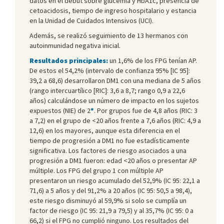
datos en el debut sobre glucemia y HbA1c, presencia de
cetoacidosis, tiempo de ingreso hospitalario y estancia
en la Unidad de Cuidados Intensivos (UCI).
Además, se realizó seguimiento de 13 hermanos con
autoinmunidad negativa inicial.
Resultados principales:
un 1,6% de los FPG tenían AP.
De estos el 54,2% (intervalo de confianza 95% [IC 95]:
39,2 a 68,6) desarrollaron DM1 con una mediana de 5 años
(rango intercuartílico [RIC]: 3,6 a 8,7; rango 0,9 a 22,6
años) calculándose un número de impacto en los sujetos
expuestos (NIE) de 2
*
. Por grupos fue de 4,8 años (RIC: 3
a 7,2) en el grupo de <20 años frente a 7,6 años (RIC: 4,9 a
12,6) en los mayores, aunque esta diferencia en el
tiempo de progresión a DM1 no fue estadísticamente
significativa. Los factores de riesgo asociados a una
progresión a DM1 fueron: edad <20 años o presentar AP
múltiple. Los FPG del grupo 1 con múltiple AP
presentaron un riesgo acumulado del 52,9% (IC 95: 22,1 a
71,6) a 5 años y del 91,2% a 20 años (IC 95: 50,5 a 98,4),
este riesgo disminuyó al 59,9% si solo se cumplía un
factor de riesgo (IC 95: 21,9 a 79,5) y al 35,7% (IC 95: 0 a
66,2) si el FPG no cumplió ninguno. Los resultados del