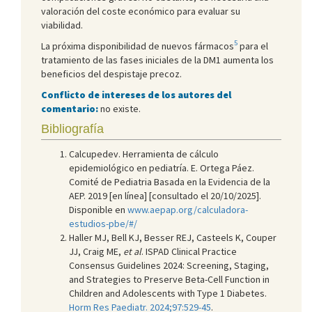
valoración del coste económico para evaluar su
viabilidad.
5
La próxima disponibilidad de nuevos fármacos
para el
tratamiento de las fases iniciales de la DM1 aumenta los
beneficios del despistaje precoz.
Conflicto de intereses de los autores del
comentario:
no existe.
Bibliografía
Calcupedev. Herramienta de cálculo
epidemiológico en pediatría. E. Ortega Páez.
Comité de Pediatria Basada en la Evidencia de la
AEP. 2019 [en línea] [consultado el 20/10/2025].
Disponible en
www.aepap.org/calculadora-
estudios-pbe/#/
Haller MJ, Bell KJ, Besser REJ, Casteels K, Couper
JJ, Craig ME,
et al
. ISPAD Clinical Practice
Consensus Guidelines 2024: Screening, Staging,
and Strategies to Preserve Beta-Cell Function in
Children and Adolescents with Type 1 Diabetes.
Horm Res Paediatr. 2024;97:529-45
.