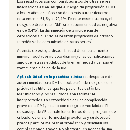
Los resultados son comparables a los de otras series
internacionales en las que el riesgo de progresión a DM1
a los 15 años en niños con dos o más autoanticuerpos
está entre el 61,6 y el 79,1%. En este mismo trabajo, el
riesgo de desarrollar DM1 si la autoinmunidad es negativa
3
es de 0,4%
. La disminución de la incidencia de
cetoacidosis cuando se realizan programas de cribado
4
también se ha comunicado en otras series
.
Además de esto, la disponibilidad de un tratamiento
inmunomodulador no solo disminuye las complicaciones,
sino que retrasa el debut de la enfermedad y cambia el
tratamiento clásico de la DM1.
Aplicabilidad en la práctica clínica:
el despistaje de
autoinmunidad para DM1 en población de riesgo es una
práctica factible, ya que los pacientes están bien
identificados y los resultados son fácilmente
interpretables. La cetoacidosis es una complicación
grave de la DM1, incluso con riesgo de mortalidad. El
despistaje de AP cumple los criterios de un programa de
cribado: es una enfermedad prevalente y su detección
precoz permite mejorar el pronóstico y disminuir las
complicaciones graves. No obstante, es necesaria una