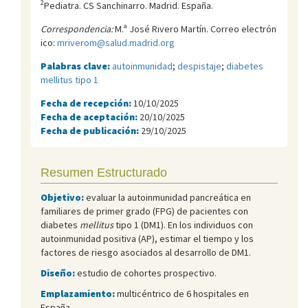
2
Pediatra. CS Sanchinarro. Madrid. España.
Correspondencia:
M.ª José Rivero Martín. Correo electrón
ico:
mriverom@salud.madrid.org
Palabras clave:
autoinmunidad
;
despistaje
;
diabetes
mellitus tipo 1
Fecha de recepción:
10/10/2025
Fecha de aceptación:
20/10/2025
Fecha de publicación:
29/10/2025
Resumen Estructurado
Objetivo:
evaluar la autoinmunidad pancreática en
familiares de primer grado (FPG) de pacientes con
diabetes
mellitus
tipo 1 (DM1). En los individuos con
autoinmunidad positiva (AP), estimar el tiempo y los
factores de riesgo asociados al desarrollo de DM1.
Diseño:
estudio de cohortes prospectivo.
Emplazamiento:
multicéntrico de 6 hospitales en
España.