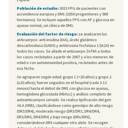
Población de estudio:
3015 FPG de pacientes con
ascendencia europea y DM1 (2050 progenitores y 965
hermanos). Se incluyen aquellos FPG con AP y glucosa en
ayunas normal, sin clínica de DM1.
Evaluación del factor de riesgo:
se analizaron los
anticuerpos: anti-insulina (IAA), ácido glutámico
descarboxilasa (GADA) y antitirosina fosfatasa 2 (IA2A) en
todos los casos. Se añade el anticuerpo ZnT8A a todos
los casos reclutados a partir de 2007 y a los menores de
edad o con autoinmunidad positiva, reclutados antes de
esa fecha.
Se agruparon según edad: grupo 1 (<20 años) y grupo 2
(≥20 años); fueron seguidos en el hospital (cada 3-12
meses) hasta el debut de DM1 con glucosa en ayunas,
hemoglobina glicosilada (HbA1c) y análisis completo de
autoanticuerpos seriado. Se realiza tipificación del gen
HLA-DRB1
, clasificándose como genotipo de alto riesgo
(DR3/DR4), moderado riesgo (DR3/DR3, DR4/DR4,
DR3/DRX, DR4/DRX) y bajo riesgo (DRx/DRX),
considerándose DRX cualquier otro alelo. Se recogen