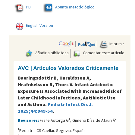
PDF
Apunte metodológico
English Version
Imprimir
Añadir a biblioteca
Comentar este artículo
AVC | Artículos Valorados Críticamente
Baeringsdottir B, Haraldsson A,
Hrafnkelsson B, Thors V. Infant Antibiotic
Exposure Is Associated With Increased Risk of
Later Childhood Infections, Antibiotic Use
and Asthma.
Pediatr Infect Dis J.
2025;44:949-54
.
1
2
Revisores:
Fraile Astorga G
, Gimeno Díaz de Atauri Á
.
1
Pediatra. CS Cuellar. Segovia. España.