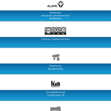
Avalado por:
Asociación Latinoamericana
de Pediatría
Licencias Creative Commons
Estamos en:
Epistemonikos
Una plataforma de:
Lúa Ediciones 3.0