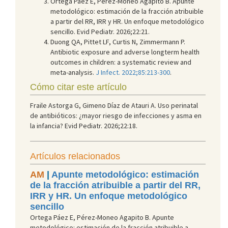
Ortega Páez E, Pérez-Moneo Agapito B. Apunte
metodológico: estimación de la fracción atribuible
a partir del RR, IRR y HR. Un enfoque metodológico
sencillo. Evid Pediatr. 2026;22:21.
Duong QA, Pittet LF, Curtis N, Zimmermann P.
Antibiotic exposure and adverse longterm health
outcomes in children: a systematic review and
meta-analysis.
J Infect. 2022;85:213-300
.
Cómo citar este artículo
Fraile Astorga G, Gimeno Díaz de Atauri A. Uso perinatal
de antibióticos: ¿mayor riesgo de infecciones y asma en
la infancia? Evid Pediatr. 2026;22:18.
Artículos relacionados
AM
|
Apunte metodológico: estimación
de la fracción atribuible a partir del RR,
IRR y HR. Un enfoque metodológico
sencillo
Ortega Páez E, Pérez-Moneo Agapito B. Apunte
metodológico: estimación de la fracción atribuible a