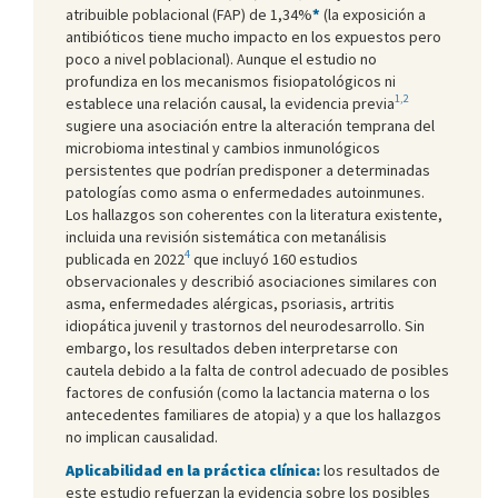
atribuible poblacional (FAP) de 1,34%
*
(la exposición a
antibióticos tiene mucho impacto en los expuestos pero
poco a nivel poblacional). Aunque el estudio no
profundiza en los mecanismos fisiopatológicos ni
1,2
establece una relación causal, la evidencia previa
sugiere una asociación entre la alteración temprana del
microbioma intestinal y cambios inmunológicos
persistentes que podrían predisponer a determinadas
patologías como asma o enfermedades autoinmunes.
Los hallazgos son coherentes con la literatura existente,
incluida una revisión sistemática con metanálisis
4
publicada en 2022
que incluyó 160 estudios
observacionales y describió asociaciones similares con
asma, enfermedades alérgicas, psoriasis, artritis
idiopática juvenil y trastornos del neurodesarrollo. Sin
embargo, los resultados deben interpretarse con
cautela debido a la falta de control adecuado de posibles
factores de confusión (como la lactancia materna o los
antecedentes familiares de atopia) y a que los hallazgos
no implican causalidad.
Aplicabilidad en la práctica clínica:
los resultados de
este estudio refuerzan la evidencia sobre los posibles