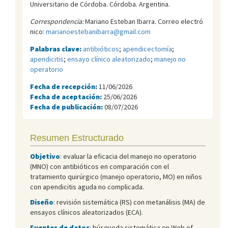
Universitario de Córdoba. Córdoba. Argentina.
Correspondencia:
Mariano Esteban Ibarra. Correo electró
nico:
marianoestebanibarra@gmail.com
Palabras clave:
antibióticos
;
apendicectomía
;
apendicitis
;
ensayo clínico aleatorizado
;
manejo no
operatorio
Fecha de recepción:
11/06/2026
Fecha de aceptación:
25/06/2026
Fecha de publicación:
08/07/2026
Resumen Estructurado
Objetivo
: evaluar la eficacia del manejo no operatorio
(MNO) con antibióticos en comparación con el
tratamiento quirúrgico (manejo operatorio, MO) en niños
con apendicitis aguda no complicada.
Diseño
: revisión sistemática (RS) con metanálisis (MA) de
ensayos clínicos aleatorizados (ECA).
Fuentes de datos
: búsqueda sistemática en Web of