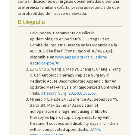
contraindicaciones quirúrgicas documentadas o por una
preferencia familiar explícita, previa advertencia de que
la probabilidad de fracaso es elevada.
Bibliografía
Calcupedev. Herramienta de cálculo
epidemiológico en pediatría. E. Ortega Páez.
Comité de Pediatria Basada en la Evidencia de la
AEP. 2019 [en línea] [consultado el 30/06/2026].
Disponible en
www.aepap.org/calculadora-
estudios-pbe/#/
Lu K, Shu S, Wang J, Mao W, Zhang F, Cheng Y, Yang
H. Can Antibiotic Therapy Replace Surgery in
Pediatric Acute Uncomplicated Appendicitis? An
Updated Meta‑Analysis of Randomized Controlled
Trials.
J Pediatr Surg. 2025;60:162565
.
Minneci PC, Hade EM, Lawrence AE, Sebastião YV,
Saito JM, Mak GZ,
et al
. Association of
nonoperative management using antibiotic
therapy vs laparoscopic appendectomy with
treatment success and disability days in children
with uncomplicated appendicitis.
JAMA.