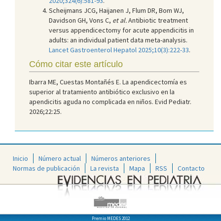
2020;324(6):581-93
.
Scheijmans JCG, Haijanen J, Flum DR, Bom WJ,
Davidson GH, Vons C,
et al.
Antibiotic treatment
versus appendicectomy for acute appendicitis in
adults: an individual patient data meta-analysis.
Lancet Gastroenterol Hepatol 2025;10(3):222-33
.
Cómo citar este artículo
Ibarra ME, Cuestas Montañés E. La apendicectomía es
superior al tratamiento antibiótico exclusivo en la
apendicitis aguda no complicada en niños. Evid Pediatr.
2026;22:25.
Inicio
Número actual
Números anteriores
Normas de publicación
La revista
Mapa
RSS
Contacto
Premio MEDES 2012