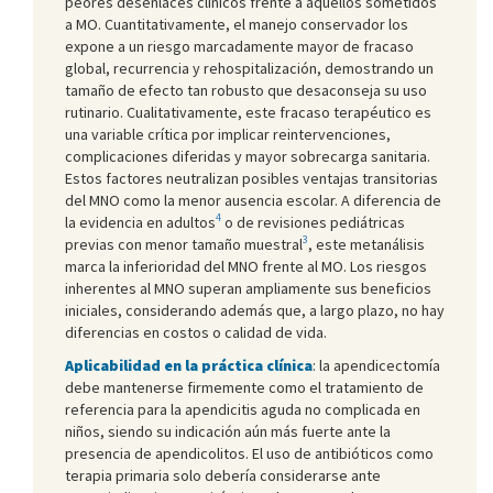
peores desenlaces clínicos frente a aquellos sometidos
a MO. Cuantitativamente, el manejo conservador los
expone a un riesgo marcadamente mayor de fracaso
global, recurrencia y rehospitalización, demostrando un
tamaño de efecto tan robusto que desaconseja su uso
rutinario. Cualitativamente, este fracaso terapéutico es
una variable crítica por implicar reintervenciones,
complicaciones diferidas y mayor sobrecarga sanitaria.
Estos factores neutralizan posibles ventajas transitorias
del MNO como la menor ausencia escolar. A diferencia de
4
la evidencia en adultos
o de revisiones pediátricas
3
previas con menor tamaño muestral
, este metanálisis
marca la inferioridad del MNO frente al MO. Los riesgos
inherentes al MNO superan ampliamente sus beneficios
iniciales, considerando además que, a largo plazo, no hay
diferencias en costos o calidad de vida.
Aplicabilidad en la práctica clínica
: la apendicectomía
debe mantenerse firmemente como el tratamiento de
referencia para la apendicitis aguda no complicada en
niños, siendo su indicación aún más fuerte ante la
presencia de apendicolitos. El uso de antibióticos como
terapia primaria solo debería considerarse ante