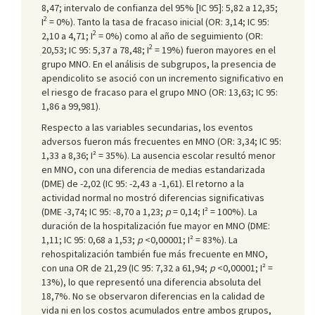
8,47; intervalo de confianza del 95% [IC 95]: 5,82 a 12,35;
2
I
= 0%). Tanto la tasa de fracaso inicial (OR: 3,14; IC 95:
2
2,10 a 4,71; I
= 0%) como al año de seguimiento (OR:
2
20,53; IC 95: 5,37 a 78,48; I
= 19%) fueron mayores en el
grupo MNO. En el análisis de subgrupos, la presencia de
apendicolito se asoció con un incremento significativo en
el riesgo de fracaso para el grupo MNO (OR: 13,63; IC 95:
1,86 a 99,981).
Respecto a las variables secundarias, los eventos
adversos fueron más frecuentes en MNO (OR: 3,34; IC 95:
1,33 a 8,36; I² = 35%). La ausencia escolar resultó menor
en MNO, con una diferencia de medias estandarizada
(DME) de -2,02 (IC 95: -2,43 a -1,61). El retorno a la
actividad normal no mostró diferencias significativas
(DME -3,74; IC 95: -8,70 a 1,23;
p
= 0,14; I² = 100%). La
duración de la hospitalización fue mayor en MNO (DME:
1,11; IC 95: 0,68 a 1,53;
p
<0,00001; I² = 83%). La
rehospitalización también fue más frecuente en MNO,
con una OR de 21,29 (IC 95: 7,32 a 61,94;
p
<0,00001; I² =
13%), lo que representó una diferencia absoluta del
18,7%. No se observaron diferencias en la calidad de
vida ni en los costos acumulados entre ambos grupos,