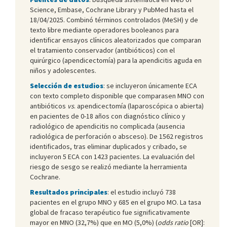
Science, Embase, Cochrane Library y PubMed hasta el
18/04/2025. Combinó términos controlados (MeSH) y de
texto libre mediante operadores booleanos para
identificar ensayos clínicos aleatorizados que comparan
el tratamiento conservador (antibióticos) con el
quirúrgico (apendicectomía) para la apendicitis aguda en
niños y adolescentes.
Selección de estudios
: se incluyeron únicamente ECA
con texto completo disponible que comparasen MNO con
antibióticos
vs
. apendicectomía (laparoscópica o abierta)
en pacientes de 0-18 años con diagnóstico clínico y
radiológico de apendicitis no complicada (ausencia
radiológica de perforación o absceso). De 1562 registros
identificados, tras eliminar duplicados y cribado, se
incluyeron 5 ECA con 1423 pacientes. La evaluación del
riesgo de sesgo se realizó mediante la herramienta
Cochrane.
Resultados principales
: el estudio incluyó 738
pacientes en el grupo MNO y 685 en el grupo MO. La tasa
global de fracaso terapéutico fue significativamente
mayor en MNO (32,7%) que en MO (5,0%) (
odds ratio
[OR]: