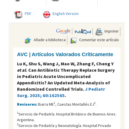
PDF
English Version
Imprimir
Añadir a biblioteca
Comentar este artículo
AVC | Artículos Valorados Críticamente
Lu K, Shu S, Wang J, Mao W, Zhang F, Cheng Y
et al
. Can Antibiotic Therapy Replace Surgery
in Pediatric Acute Uncomplicated
Appendicitis? An Updated Meta‑Analysis of
Randomized Controlled Trials.
J Pediatr
Surg. 2025; 60:162565
.
1
2
Revisores:
Ibarra ME
, Cuestas Montañés EJ
.
1
Servicio de Pediatría. Hospital Británico de Buenos Aires.
Argentina.
2
Servicio de Pediatría y Neonatología. Hospital Privado