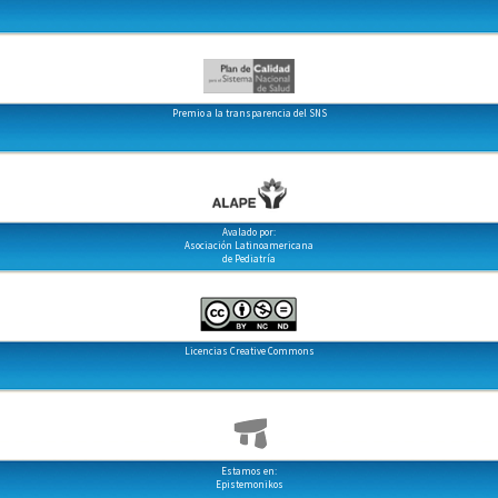
Premio a la transparencia del SNS
Avalado por:
Asociación Latinoamericana
de Pediatría
Licencias Creative Commons
Estamos en:
Epistemonikos