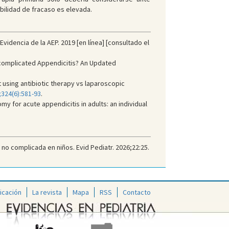
bilidad de fracaso es elevada.
idencia de la AEP. 2019 [en línea] [consultado el
Uncomplicated Appendicitis? An Updated
using antibiotic therapy vs laparoscopic
324(6):581-93
.
 for acute appendicitis in adults: an individual
no complicada en niños. Evid Pediatr. 2026;22:25.
icación
La revista
Mapa
RSS
Contacto