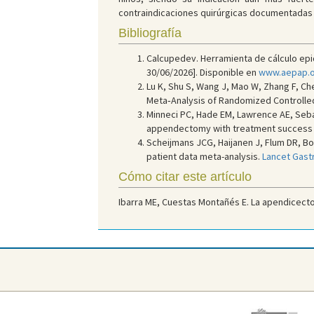
contraindicaciones quirúrgicas documentadas o 
Bibliografía
Calcupedev. Herramienta de cálculo epide
30/06/2026]. Disponible en
www.aepap.or
Lu K, Shu S, Wang J, Mao W, Zhang F, Ch
Meta‑Analysis of Randomized Controlled
Minneci PC, Hade EM, Lawrence AE, Seba
appendectomy with treatment success an
Scheijmans JCG, Haijanen J, Flum DR, B
patient data meta-analysis.
Lancet Gastr
Cómo citar este artículo
Ibarra ME, Cuestas Montañés E. La apendicectom