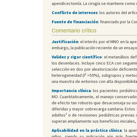
apendicectomía. La cirugía se mantiene como e
Conflicto de intereses
: los autores del artí
Fuente de financiación
: financiado por la C
Comentario crítico
Justificación
: el interés por el MNO en la a
embargo, la publicación reciente de un ensayo
Validez y rigor científico
: el metanálisis de
los desenlaces. Incluye cinco ECA con seguimi
selección en dos por aleatorización deficient
2
heterogeneidad (I
>50%), subgrupos y metodol
una muestra de entornos con alta disponibilida
Importancia clínica
: los pacientes pediátr
MO. Cuantitativamente, el manejo conservado
de efecto tan robusto que desaconseja su uso 
diferidas y mayor sobrecarga sanitaria. Estos 
4
adultos
o de revisiones pediátricas previas
superan ampliamente sus beneficios iniciales,
Aplicabilidad en la práctica clínica
: la ap
niños, siendo su indicación aún más fuerte