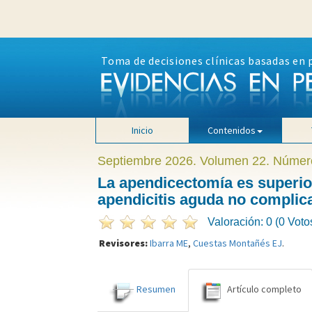
Toma de decisiones clínicas basadas en 
Inicio
Contenidos
Septiembre 2026. Volumen 22. Númer
La apendicectomía es superior 
apendicitis aguda no complic
Valoración: 0 (0 Voto
Revisores:
Ibarra ME
,
Cuestas Montañés EJ
.
Resumen
Artículo completo