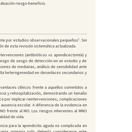
aluación riesgo-beneficio.
2
lmente por estudios observacionales pequeños
. Sin
ón de esta revisión sistemática actualizada.
intervenciones (antibióticos
vs
. apendicectomía) y
 riesgo de sesgo de detección en un estudio y de
iones de medianas, análisis de sensibilidad ante
 alta heterogeneidad en desenlaces secundarios y
senlaces clínicos frente a aquellos sometidos a
ncia y rehospitalización, demostrando un tamaño
ica por implicar reintervenciones, complicaciones
ausencia escolar. A diferencia de la evidencia en
 MNO frente al MO. Los riesgos inherentes al MNO
lidad de vida.
cia para la apendicitis aguda no complicada en
rapia primaria solo debería considerarse ante