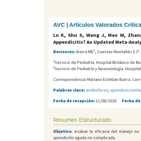
AVC | Artículos Valorados Críti
Lu K, Shu S, Wang J, Mao W, Zha
Appendicitis? An Updated Meta‑Analy
1
2
Revisores:
Ibarra ME
, Cuestas Montañés EJ
.
1
Servicio de Pediatría. Hospital Británico de B
2
Servicio de Pediatría y Neonatología. Hospita
Correspondencia:
Mariano Esteban Ibarra. Corr
Palabras clave:
antibióticos
;
apendicectomía
Fecha de recepción:
11/06/2026
Fecha de
Resumen Estructurado
Objetivo
: evaluar la eficacia del manejo n
apendicitis aguda no complicada.