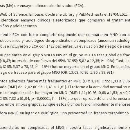
isis (MA) de ensayos clínicos aleatorizados (ECA).
 Web of Science, Embase, Cochrane Library y PubMed hasta el 18/04/2025.
dentificar ensayos clínicos aleatorizados que comparan el tratamiento
 niños y adolescentes.
camente ECA con texto completo disponible que comparasen MNO con a
stico clínico y radiológico de apendicitis no complicada (ausencia radioló
ado, se incluyeron 5 ECA con 1423 pacientes. La evaluación del riesgo de se
 738 pacientes en el grupo MNO y 685 en el grupo MO. La tasa global de fr
2
: 8,47; intervalo de confianza del 95% [IC 95]: 5,82 a 12,35; I
= 0%). Tanto la 
2
IC 95: 5,37 a 78,48; I
= 19%) fueron mayores en el grupo MNO. En el anális
esgo de fracaso para el grupo MNO (OR: 13,63; IC 95: 1,86 a 99,981).
ntos adversos fueron más frecuentes en MNO (OR: 3,34; IC 95: 1,33 a 8,36;
 (DME) de -2,02 (IC 95: -2,43 a -1,61). El retorno a la actividad normal no m
de la hospitalización fue mayor en MNO (DME: 1,11; IC 95: 0,68 a 1,53;
p
<0,0
 95: 7,32 a 61,94;
p
<0,00001; I² = 13%), lo que representó una diferencia 
ados entre ambos grupos, aunque estos últimos fueron inicialmente menore
ra (MNO) en lugar de quirúrgica, uno presentará un fracaso terapéutico qu
apendicitis no complicada, el MNO muestra tasas significativamente 