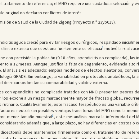
l tratamiento de referencia; el MNO requiere una cuidadosa selección y ev
culo original no declaran conflictos de interés.
omisión de Salud de la Ciudad de Zigong (Proyecto n.° 23yb018).
pendicitis aguda creció para evitar riesgos quirúrgicos, respaldado inicia
3
 clínico extenso que cuestiona fuertemente su eficacia
motivó la realizaci
fine con precisión la población (0-18 años, apendicitis no complicada), las 
ento a 12 meses. Aunque justifica la falta de cegamiento, evidencia alto
e. El análisis es adecuado: emplea modelos de efectos aleatorios, convers
ogía GRADE. Sin embargo, la variabilidad en protocolos antibióticos, la
d de recursos limitan su comparabilidad y validez externa.
icos con apendicitis no complicada tratados con MNO presentan peores de
r los expone a un riesgo marcadamente mayor de fracaso global, recurre
rutinario. Cualitativamente, este fracaso terapéutico es una variable crít
factores neutralizan posibles ventajas transitorias del MNO como la menor 
3
 con menor tamaño muestral
, este metanálisis marca la inferioridad del
 considerando además que, a largo plazo, no hay diferencias en costos o ca
endicectomía debe mantenerse firmemente como el tratamiento de referen
 ante la presencia de apendicolitos. El uso de antibióticos como te