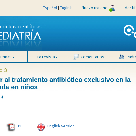
Español
|
English
Nuevo usuario
Identi
pruebas científicas
Temas
La revista
Comentarios
Padr
o 3
al tratamiento antibiótico exclusivo en la
ada en niños
s)
PDF
English Version