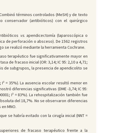
 Combinó términos controlados (MeSH) y de texto
 conservador (antibióticos) con el quirúrgico
ntibióticos
vs
. apendicectomía (laparoscópica o
gica de perforación o absceso). De 1562 registros
sgo se realizó mediante la herramienta Cochrane.
acaso terapéutico fue significativamente mayor en
tasa de fracaso inicial (OR: 3,14; IC 95: 2,10 a 4,71;
is de subgrupos, la presencia de apendicolito se
 I² = 35%). La ausencia escolar resultó menor en
ostró diferencias significativas (DME -3,74; IC 95:
0001; I² = 83%). La rehospitalización también fue
absoluta del 18,7%. No se observaron diferencias
s en MNO.
e se habría evitado con la cirugía inicial (NNT =
superiores de fracaso terapéutico frente a la