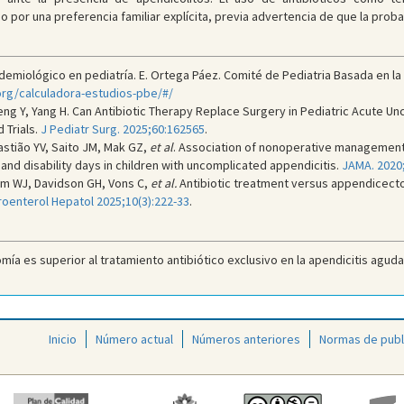
por una preferencia familiar explícita, previa advertencia de que la proba
miológico en pediatría. E. Ortega Páez. Comité de Pediatria Basada en la Ev
g/calculadora-estudios-pbe/#/
eng Y, Yang H. Can Antibiotic Therapy Replace Surgery in Pediatric Acute 
 Trials.
J Pediatr Surg. 2025;60:162565
.
stião YV, Saito JM, Mak GZ,
et al
. Association of nonoperative management 
d disability days in children with uncomplicated appendicitis.
JAMA. 2020;
om WJ, Davidson GH, Vons C,
et al.
Antibiotic treatment versus appendicectomy
oenterol Hepatol 2025;10(3):222-33
.
ía es superior al tratamiento antibiótico exclusivo en la apendicitis aguda 
Inicio
Número actual
Números anteriores
Normas de publ