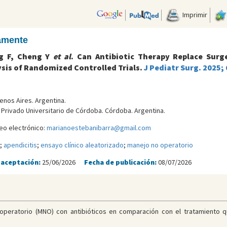
Imprimir
camente
ng F, Cheng Y
et al
. Can Antibiotic Therapy Replace Surg
sis of Randomized Controlled Trials.
J Pediatr Surg. 2025;
uenos Aires. Argentina.
l Privado Universitario de Córdoba. Córdoba. Argentina.
eo electrónico:
marianoestebanibarra@gmail.com
;
apendicitis
;
ensayo clínico aleatorizado
;
manejo no operatorio
 aceptación:
25/06/2026
Fecha de publicación:
08/07/2026
o operatorio (MNO) con antibióticos en comparación con el tratamiento 