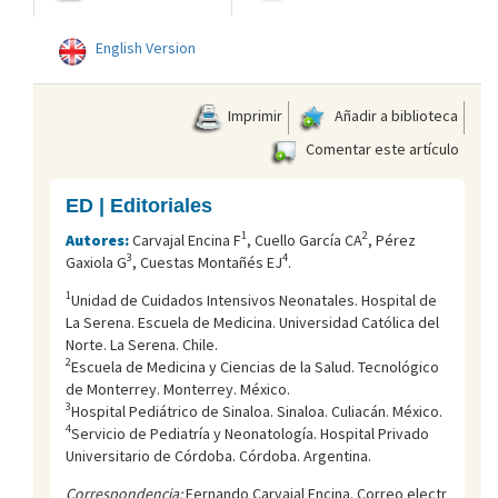
English Version
Imprimir
Añadir a biblioteca
Comentar este artículo
ED | Editoriales
1
2
Autores:
Carvajal Encina F
, Cuello García CA
, Pérez
3
4
Gaxiola G
, Cuestas Montañés EJ
.
1
Unidad de Cuidados Intensivos Neonatales. Hospital de
La Serena. Escuela de Medicina. Universidad Católica del
Norte. La Serena. Chile.
2
Escuela de Medicina y Ciencias de la Salud. Tecnológico
de Monterrey. Monterrey. México.
3
Hospital Pediátrico de Sinaloa. Sinaloa. Culiacán. México.
4
Servicio de Pediatría y Neonatología. Hospital Privado
Universitario de Córdoba. Córdoba. Argentina.
Correspondencia:
Fernando Carvajal Encina. Correo electr