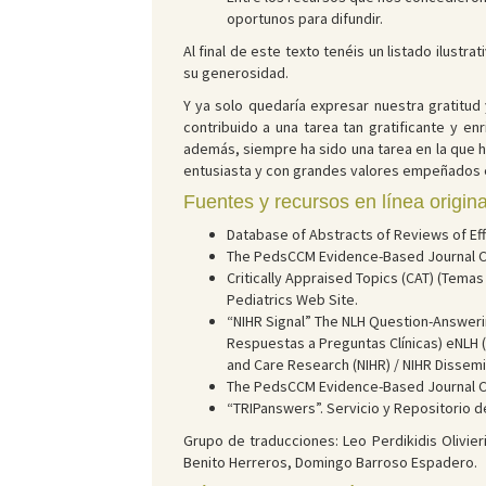
oportunos para difundir.
Al final de este texto tenéis un listado ilust
su generosidad.
Y ya solo quedaría expresar nuestra gratitud
contribuido a una tarea tan gratificante y e
además, siempre ha sido una tarea en la que 
entusiasta y con grandes valores empeñados en
Fuentes y recursos en línea origina
Database of Abstracts of Reviews of Eff
The PedsCCM Evidence-Based Journal Clu
Critically Appraised Topics (CAT) (Tema
Pediatrics Web Site.
“NIHR Signal” The NLH Question-Answeri
Respuestas a Preguntas Clínicas) eNLH (N
and Care Research (NIHR) / NIHR Dissemi
The PedsCCM Evidence-Based Journal Clu
“TRIPanswers”. Servicio y Repositorio d
Grupo de traducciones: Leo Perdikidis Olivier
Benito Herreros, Domingo Barroso Espadero.