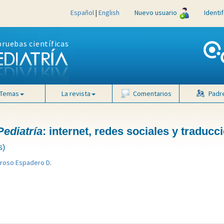
Español
|
English
Nuevo usuario
Identi
pruebas científicas
Temas
La revista
Comentarios
Padr
Pediatría
: internet, redes sociales y traducc
s)
roso Espadero D
.