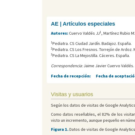
AE | Artículos especiales
1
Autores:
Cuervo Valdés JJ
, Martínez Rubio M.
1
Pediatra. CS Ciudad Jardín. Badajoz. España.
2
Pediatra. CS Los Fresnos. Torrejón de Ardoz. 
3
Pediatra. CS La Mejostilla. Cáceres. España.
Correspondencia:
Jaime Javier Cuervo Valdés.
Fecha de recepción:
Fecha de aceptació
Visitas y usuarios
Según los datos de visitas de Google Analytics 
Como datos reseñables, el 82% de los visitan
visto un incremento, aunque pequeño en números 
Figura 1.
Datos de visitas de Google Analytics 