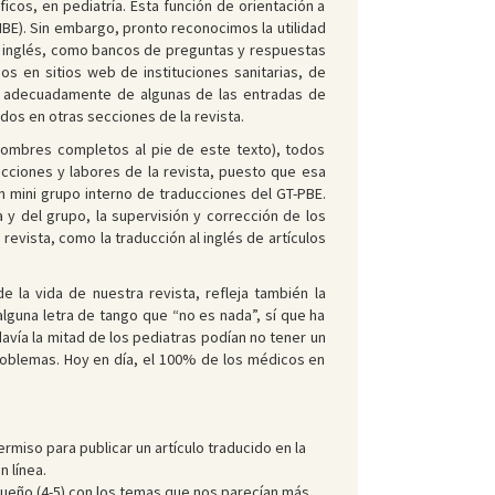
os, en pediatría. Esta función de orientación a
MBE). Sin embargo, pronto reconocimos la utilidad
en inglés, como bancos de preguntas y respuestas
os en sitios web de instituciones sanitarias, de
ada adecuadamente de algunas de las entradas de
os en otras secciones de la revista.
(nombres completos al pie de este texto), todos
cciones y labores de la revista, puesto que esa
n mini grupo interno de traducciones del GT-PBE.
y del grupo, la supervisión y corrección de los
evista, como la traducción al inglés de artículos
 la vida de nuestra revista, refleja también la
lguna letra de tango que “no es nada”, sí que ha
vía la mitad de los pediatras podían no tener un
 problemas. Hoy en día, el 100% de los médicos en
miso para publicar un artículo traducido en la
 línea.
ueño (4-5) con los temas que nos parecían más