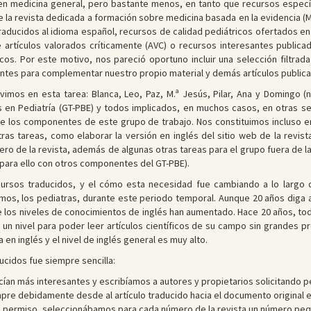
n medicina general, pero bastante menos, en tanto que recursos específic
de la revista dedicada a formación sobre medicina basada en la evidencia (
traducidos al idioma español, recursos de calidad pediátricos ofertados 
e artículos valorados críticamente (AVC) o recursos interesantes publicad
cos. Por este motivo, nos pareció oportuno incluir una selección filtr
tes para complementar nuestro propio material y demás artículos publicad
imos en esta tarea: Blanca, Leo, Paz, M.ª Jesús, Pilar, Ana y Domingo 
en Pediatría (GT-PBE) y todos implicados, en muchos casos, en otras se
tre los componentes de este grupo de trabajo. Nos constituimos incluso e
 tareas, como elaborar la versión en inglés del sitio web de la revista 
o de la revista, además de algunas otras tareas para el grupo fuera de la r
para ello con otros componentes del GT-PBE).
ursos traducidos, y el cómo esta necesidad fue cambiando a lo largo de
mos, los pediatras, durante este periodo temporal. Aunque 20 años diga a
 los niveles de conocimientos de inglés han aumentado. Hace 20 años, toda
nía un nivel para poder leer artículos científicos de su campo sin grandes
en inglés y el nivel de inglés general es muy alto.
ucidos fue siempre sencilla:
n más interesantes y escribíamos a autores y propietarios solicitando per
mpre debidamente desde al artículo traducido hacia el documento original en
n permiso, seleccionábamos para cada número de la revista un número peq