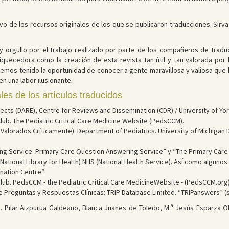
rativo de los recursos originales de los que se publicaron traducciones. Si
 y orgullo por el trabajo realizado por parte de los compañeros de trad
nriquecedora como la creación de esta revista tan útil y tan valorada po
hemos tenido la oportunidad de conocer a gente maravillosa y valiosa que
 una labor ilusionante.
les de los artículos traducidos
ects (DARE), Centre for Reviews and Dissemination (CDR) / University of Yor
b. The Pediatric Critical Care Medicine Website (PedsCCM).
s Valorados Críticamente). Department of Pediatrics. University of Michiga
ng Service. Primary Care Question Answering Service” y “The Primary Care
ational Library for Health) NHS (National Health Service). Así como algunos 
nation Centre”.
b. PedsCCM - the Pediatric Critical Care MedicineWebsite - (PedsCCM.org)
e Preguntas y Respuestas Clínicas: TRIP Database Limited. “TRIPanswers” (
i, Pilar Aizpurua Galdeano, Blanca Juanes de Toledo, M.ª Jesús Esparza O