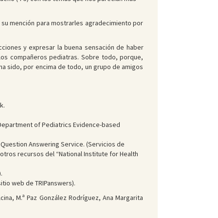
rva su mención para mostrarles agradecimiento por
ucciones y expresar la buena sensación de haber
r los compañeros pediatras. Sobre todo, porque,
 ha sido, por encima de todo, un grupo de amigos
k.
n Department of Pediatrics Evidence-based
 Question Answering Service. (Servicios de
otros recursos del “National Institute for Health
.
sitio web de TRIPanswers).
lcina, M.ª Paz González Rodríguez, Ana Margarita