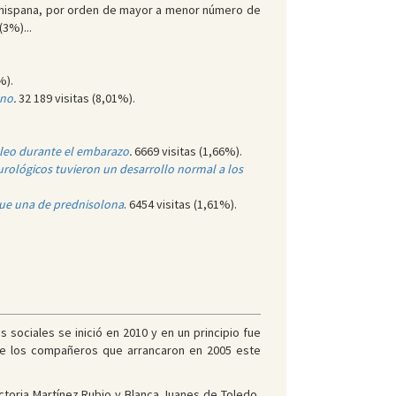
 hispana, por orden de mayor a menor número de
3%)...
%).
eno
.
32 189 visitas (8,01%).
pleo durante el embarazo
.
6669 visitas (1,66%).
urológicos tuvieron un desarrollo normal a los
que una de prednisolona
. 6454 visitas (1,61%).
 sociales se inició en 2010 y en un principio fue
de los compañeros que arrancaron en 2005 este
ictoria Martínez Rubio y Blanca Juanes de Toledo,