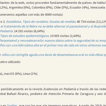
sitantes de la web, estos proceden fundamentalmente de países de habla
8,5%), Argentina (6%), Colombia (6%), Chile (5%), Ecuador (4%), Venezuela (
umeramos aquellas con más de 6000 visitas):
o 2.
Estadística. Tipos de variables. Escalas de medida
.
48 734 visitas (12,12
 el tratamiento de la fiebre no se debe alternar el paracetamol y el ibuprof
Pediatría
. 24 292 visitas (6,04%).
Tipos de estudios epidemiológicos
. 10 603 visitas (2,64%).
Paracetamol y neurodesarrollo: nuevos datos sobre la seguridad de su em
iños con una bilirrubina alta en el primer mes de vida sin otros síntomas ne
n niños con laringitis aguda una dosis de dexametasona oral es más eficaz 
ativo utilizado:
), macOS (6%), Linux (1%).
n periódicamente en la revista
Evidencias en Pediatría
a través de las redes
obal Buñuel Álvarez, pediatra de Atención Primaria de Zaragoza y uno 
ra en
Twitter
, que son las que aún tenemos operativas. A partir de 2019, V