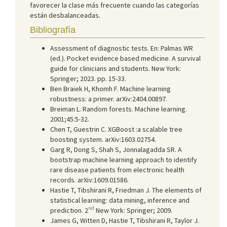
favorecer la clase más frecuente cuando las categorías
están desbalanceadas.
Bibliografía
Assessment of diagnostic tests. En: Palmas WR
(ed.). Pocket evidence based medicine. A survival
guide for clinicians and students. New York:
Springer; 2023. pp. 15-33.
Ben Braiek H, Khomh F. Machine learning
robustness: a primer. arXiv:2404.00897.
Breiman L. Random forests. Machine learning.
2001;45:5-32.
Chen T, Guestrin C. XGBoost :a scalable tree
boosting system. arXiv:1603.02754.
Garg R, Dong S, Shah S, Jonnalagadda SR. A
bootstrap machine learning approach to identify
rare disease patients from electronic health
records. arXiv:1609.01586.
Hastie T, Tibshirani R, Friedman J. The elements of
statistical learning: data mining, inference and
nd
prediction. 2
New York: Springer; 2009.
James G, Witten D, Hastie T, Tibshirani R, Taylor J.