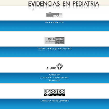
Premio MEDES 2012
Premio a la transparencia del SNS
Avalado por:
Asociación Latinoamericana
de Pediatría
Licencias Creative Commons