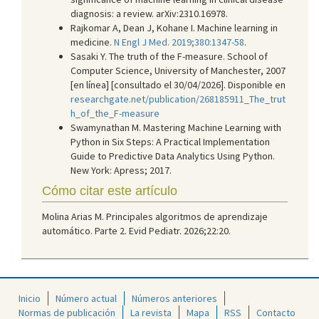
diagnosis: a review. arXiv:2310.16978.
Rajkomar A, Dean J, Kohane I. Machine learning in
medicine.
N Engl J Med. 2019;380:1347-58
.
Sasaki Y. The truth of the F-measure. School of
Computer Science, University of Manchester, 2007
[en línea] [consultado el 30/04/2026]. Disponible en
researchgate.net/publication/268185911_The_trut
h_of_the_F-measure
Swamynathan M. Mastering Machine Learning with
Python in Six Steps: A Practical Implementation
Guide to Predictive Data Analytics Using Python.
New York: Apress; 2017.
Cómo citar este artículo
Molina Arias M. Principales algoritmos de aprendizaje
automático. Parte 2. Evid Pediatr. 2026;22:20.
Inicio
Número actual
Números anteriores
Normas de publicación
La revista
Mapa
RSS
Contacto