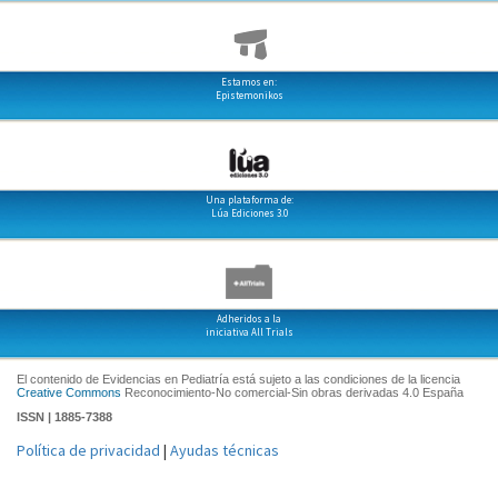
Estamos en:
Epistemonikos
Una plataforma de:
Lúa Ediciones 3.0
Adheridos a la
iniciativa All Trials
El contenido de Evidencias en Pediatría está sujeto a las condiciones de la licencia
Creative Commons
Reconocimiento-No comercial-Sin obras derivadas 4.0 España
ISSN | 1885-7388
Política de privacidad
|
Ayudas técnicas