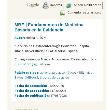
Imprimir
Añadir a biblioteca
Comentar este artículo
MBE | Fundamentos de Medicina
Basada en la Evidencia
1
Autor:
Molina Arias M
.
1
Servicio de Gastroenterología Pediátrica. Hospital
Infantil Universitario La Paz. Madrid. España.
Correspondencia:
Manuel Molina Arias. Correo electrónic
o:
mma1961@gmail.com
Palabras clave:
aprendizaje automático
;
k-NN
;
naive-
Bayes
;
XGBoost
;
árboles de decisión
Fecha de recepción:
04/05/2026
Fecha de aceptación:
11/05/2026
Fecha de publicación:
27/05/2026