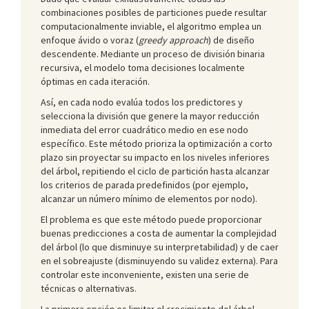
combinaciones posibles de particiones puede resultar
computacionalmente inviable, el algoritmo emplea un
enfoque ávido o voraz (
greedy approach
) de diseño
descendente. Mediante un proceso de división binaria
recursiva, el modelo toma decisiones localmente
óptimas en cada iteración.
Así, en cada nodo evalúa todos los predictores y
selecciona la división que genere la mayor reducción
inmediata del error cuadrático medio en ese nodo
específico. Este método prioriza la optimización a corto
plazo sin proyectar su impacto en los niveles inferiores
del árbol, repitiendo el ciclo de partición hasta alcanzar
los criterios de parada predefinidos (por ejemplo,
alcanzar un número mínimo de elementos por nodo).
El problema es que este método puede proporcionar
buenas predicciones a costa de aumentar la complejidad
del árbol (lo que disminuye su interpretabilidad) y de caer
en el sobreajuste (disminuyendo su validez externa). Para
controlar este inconveniente, existen una serie de
técnicas o alternativas.
La primera opción es limitar el crecimiento del árbol