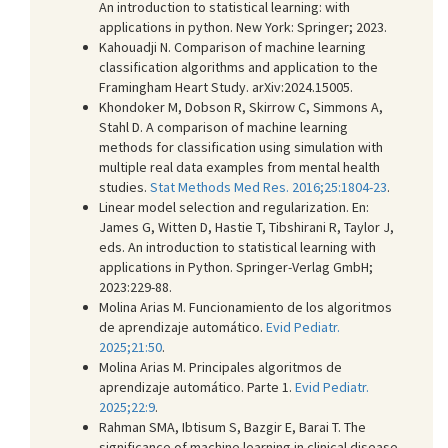
An introduction to statistical learning: with
applications in python. New York: Springer; 2023.
Kahouadji N. Comparison of machine learning
classification algorithms and application to the
Framingham Heart Study. arXiv:2024.15005.
Khondoker M, Dobson R, Skirrow C, Simmons A,
Stahl D. A comparison of machine learning
methods for classification using simulation with
multiple real data examples from mental health
studies.
Stat Methods Med Res. 2016;25:1804-23
.
Linear model selection and regularization. En:
James G, Witten D, Hastie T, Tibshirani R, Taylor J,
eds. An introduction to statistical learning with
applications in Python. Springer-Verlag GmbH;
2023:229-88.
Molina Arias M. Funcionamiento de los algoritmos
de aprendizaje automático.
Evid Pediatr.
2025;21:50
.
Molina Arias M. Principales algoritmos de
aprendizaje automático. Parte 1.
Evid Pediatr.
2025;22:9
.
Rahman SMA, Ibtisum S, Bazgir E, Barai T. The
significance of machine learning in clinical disease