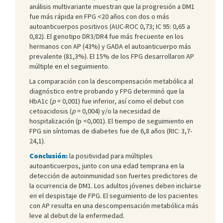
análisis multivariante muestran que la progresión a DM1
fue más rápida en FPG <20 años con dos o más
autoanticuerpos positivos (AUC-ROC 0,73; IC 95: 0,65 a
0,82). El genotipo DR3/DR4 fue más frecuente en los
hermanos con AP (43%) y GADA el autoanticuerpo más
prevalente (81,3%). El 15% de los FPG desarrollaron AP
múltiple en el seguimiento.
La comparación con la descompensación metabólica al
diagnóstico entre probando y FPG determinó que la
HbA1c (
p
= 0,001) fue inferior, así como el debut con
cetoacidosis (
p
= 0,004) y/o la necesidad de
hospitalización (p <0,001). El tiempo de seguimiento en
FPG sin síntomas de diabetes fue de 6,8 años (RIC: 3,7-
24,1).
Conclusión:
la positividad para múltiples
autoanticuerpos, junto con una edad temprana en la
detección de autoinmunidad son fuertes predictores de
la ocurrencia de DM1. Los adultos jóvenes deben incluirse
en el despistaje de FPG. El seguimiento de los pacientes
con AP resulta en una descompensación metabólica más
leve al debut de la enfermedad.