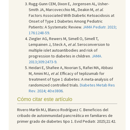
Rugg-Gunn CEM, Dixon E, Jorgensen AL, Usher-
Smith JA, Marcovecchio ML, Deakin M,
et al
.
Factors Associated With Diabetic Ketoacidosis at
Onset of Type 1 Diabetes Among Pediatric
Patients: A Systematic Review.
JAMA Pediatr. 2023;
176:1248-59
.
Ziegler AG, Rewers M, Simell O, Simell T,
Lempainen J, Steck A,
et al.
Seroconversion to
multiple islet autoantibodies and risk of
progression to diabetes in children
. JAMA.
2013;309:2473-9
.
Heidari E, Shafiee A, Noorian S, Rafiei MA, Abbasi
M, Amini MJ,
et al
. Efficacy of teplizumab for
treatment of type 1 diabetes: A meta-analysis of
randomized controlled trials.
Diabetes Metab Res
Rev. 2024; 40:e3806
.
Cómo citar este artículo
Rivero Martín MJ, Blanco Rodríguez C. Beneficios del
cribado de autoinmunidad pancreática en familiares de
primer grado de diabetes tipo 1. Evid Pediatr. 2025;21:42.