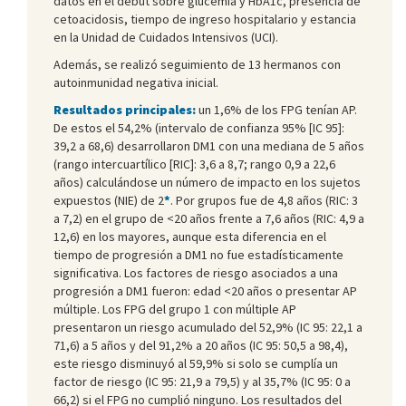
datos en el debut sobre glucemia y HbA1c, presencia de
cetoacidosis, tiempo de ingreso hospitalario y estancia
en la Unidad de Cuidados Intensivos (UCI).
Además, se realizó seguimiento de 13 hermanos con
autoinmunidad negativa inicial.
Resultados principales:
un 1,6% de los FPG tenían AP.
De estos el 54,2% (intervalo de confianza 95% [IC 95]:
39,2 a 68,6) desarrollaron DM1 con una mediana de 5 años
(rango intercuartílico [RIC]: 3,6 a 8,7; rango 0,9 a 22,6
años) calculándose un número de impacto en los sujetos
expuestos (NIE) de 2
*
. Por grupos fue de 4,8 años (RIC: 3
a 7,2) en el grupo de <20 años frente a 7,6 años (RIC: 4,9 a
12,6) en los mayores, aunque esta diferencia en el
tiempo de progresión a DM1 no fue estadísticamente
significativa. Los factores de riesgo asociados a una
progresión a DM1 fueron: edad <20 años o presentar AP
múltiple. Los FPG del grupo 1 con múltiple AP
presentaron un riesgo acumulado del 52,9% (IC 95: 22,1 a
71,6) a 5 años y del 91,2% a 20 años (IC 95: 50,5 a 98,4),
este riesgo disminuyó al 59,9% si solo se cumplía un
factor de riesgo (IC 95: 21,9 a 79,5) y al 35,7% (IC 95: 0 a
66,2) si el FPG no cumplió ninguno. Los resultados del