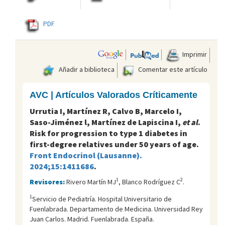
PDF
Imprimir
Añadir a biblioteca
Comentar este artículo
AVC | Artículos Valorados Críticamente
Urrutia I, Martínez R, Calvo B, Marcelo I,
Saso-Jiménez l, Martínez de Lapiscina I,
et al
.
Risk for progression to type 1 diabetes in
first-degree relatives under 50 years of age.
Front Endocrinol (Lausanne).
2024;15:1411686
.
1
2
Revisores:
Rivero Martín MJ
, Blanco Rodríguez C
.
1
Servicio de Pediatría. Hospital Universitario de
Fuenlabrada. Departamento de Medicina. Universidad Rey
Juan Carlos. Madrid. Fuenlabrada. España.