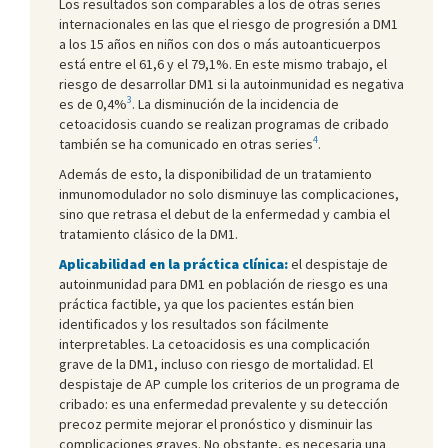
Los resultados son comparables a los de otras series
internacionales en las que el riesgo de progresión a DM1
a los 15 años en niños con dos o más autoanticuerpos
está entre el 61,6 y el 79,1%. En este mismo trabajo, el
riesgo de desarrollar DM1 si la autoinmunidad es negativa
3
es de 0,4%
. La disminución de la incidencia de
cetoacidosis cuando se realizan programas de cribado
4
también se ha comunicado en otras series
.
Además de esto, la disponibilidad de un tratamiento
inmunomodulador no solo disminuye las complicaciones,
sino que retrasa el debut de la enfermedad y cambia el
tratamiento clásico de la DM1.
Aplicabilidad en la práctica clínica:
el despistaje de
autoinmunidad para DM1 en población de riesgo es una
práctica factible, ya que los pacientes están bien
identificados y los resultados son fácilmente
interpretables. La cetoacidosis es una complicación
grave de la DM1, incluso con riesgo de mortalidad. El
despistaje de AP cumple los criterios de un programa de
cribado: es una enfermedad prevalente y su detección
precoz permite mejorar el pronóstico y disminuir las
complicaciones graves. No obstante, es necesaria una