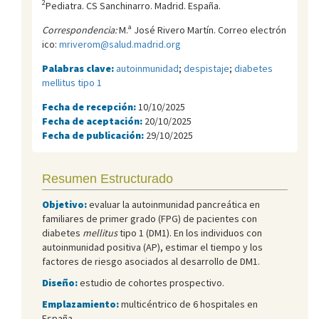
2
Pediatra. CS Sanchinarro. Madrid. España.
Correspondencia:
M.ª José Rivero Martín. Correo electrón
ico:
mriverom@salud.madrid.org
Palabras clave:
autoinmunidad
;
despistaje
;
diabetes
mellitus tipo 1
Fecha de recepción:
10/10/2025
Fecha de aceptación:
20/10/2025
Fecha de publicación:
29/10/2025
Resumen Estructurado
Objetivo:
evaluar la autoinmunidad pancreática en
familiares de primer grado (FPG) de pacientes con
diabetes
mellitus
tipo 1 (DM1). En los individuos con
autoinmunidad positiva (AP), estimar el tiempo y los
factores de riesgo asociados al desarrollo de DM1.
Diseño:
estudio de cohortes prospectivo.
Emplazamiento:
multicéntrico de 6 hospitales en
España.