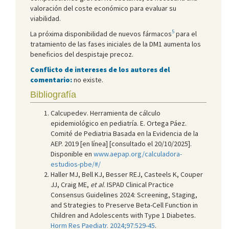
valoración del coste económico para evaluar su
viabilidad.
5
La próxima disponibilidad de nuevos fármacos
para el
tratamiento de las fases iniciales de la DM1 aumenta los
beneficios del despistaje precoz.
Conflicto de intereses de los autores del
comentario:
no existe.
Bibliografía
Calcupedev. Herramienta de cálculo
epidemiológico en pediatría. E. Ortega Páez.
Comité de Pediatria Basada en la Evidencia de la
AEP. 2019 [en línea] [consultado el 20/10/2025].
Disponible en
www.aepap.org/calculadora-
estudios-pbe/#/
Haller MJ, Bell KJ, Besser REJ, Casteels K, Couper
JJ, Craig ME,
et al
. ISPAD Clinical Practice
Consensus Guidelines 2024: Screening, Staging,
and Strategies to Preserve Beta-Cell Function in
Children and Adolescents with Type 1 Diabetes.
Horm Res Paediatr. 2024;97:529-45
.