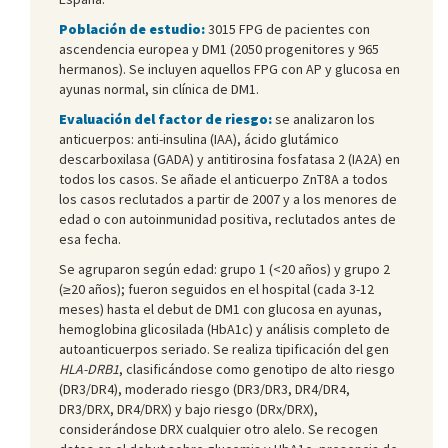
Población de estudio:
3015 FPG de pacientes con
ascendencia europea y DM1 (2050 progenitores y 965
hermanos). Se incluyen aquellos FPG con AP y glucosa en
ayunas normal, sin clínica de DM1.
Evaluación del factor de riesgo:
se analizaron los
anticuerpos: anti-insulina (IAA), ácido glutámico
descarboxilasa (GADA) y antitirosina fosfatasa 2 (IA2A) en
todos los casos. Se añade el anticuerpo ZnT8A a todos
los casos reclutados a partir de 2007 y a los menores de
edad o con autoinmunidad positiva, reclutados antes de
esa fecha.
Se agruparon según edad: grupo 1 (<20 años) y grupo 2
(≥20 años); fueron seguidos en el hospital (cada 3-12
meses) hasta el debut de DM1 con glucosa en ayunas,
hemoglobina glicosilada (HbA1c) y análisis completo de
autoanticuerpos seriado. Se realiza tipificación del gen
HLA-DRB1
, clasificándose como genotipo de alto riesgo
(DR3/DR4), moderado riesgo (DR3/DR3, DR4/DR4,
DR3/DRX, DR4/DRX) y bajo riesgo (DRx/DRX),
considerándose DRX cualquier otro alelo. Se recogen