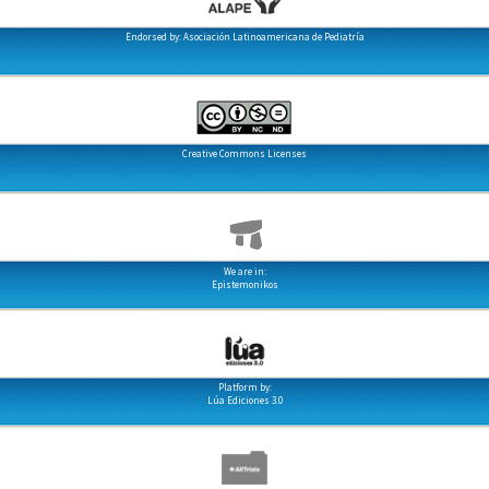
Endorsed by: Asociación Latinoamericana de Pediatría
Creative Commons Licenses
We are in:
Epistemonikos
Platform by:
Lúa Ediciones 3.0