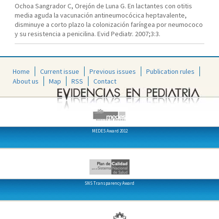
Ochoa Sangrador C, Orejón de Luna G. En lactantes con otitis
media aguda la vacunación antineumocócica heptavalente,
disminuye a corto plazo la colonización faríngea por neumococo
y su resistencia a penicilina. Evid Pediatr. 2007;3:3.
Home
Current issue
Previous issues
Publication rules
About us
Map
RSS
Contact
MEDES Award 2012
SNS Transparency Award