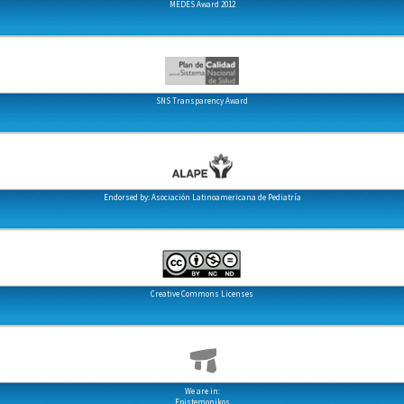
MEDES Award 2012
SNS Transparency Award
Endorsed by: Asociación Latinoamericana de Pediatría
Creative Commons Licenses
We are in:
Epistemonikos