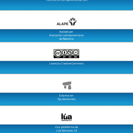
Avalado por:
Asociación Latinoamericana
de Pediatría
Licencias Creative Commons
Estamos en:
Epistemonikos
Una plataforma de:
Lúa Ediciones 3.0