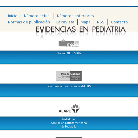
Inicio
Número actual
Números anteriores
Normas de publicación
La revista
Mapa
RSS
Contacto
Premio MEDES 2012
Premio a la transparencia del SNS
Avalado por:
Asociación Latinoamericana
de Pediatría