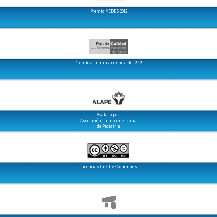
Premio MEDES 2012
Premio a la transparencia del SNS
Avalado por:
Asociación Latinoamericana
de Pediatría
Licencias Creative Commons