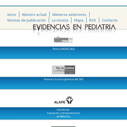
Inicio
Número actual
Números anteriores
Normas de publicación
La revista
Mapa
RSS
Contacto
Premio MEDES 2012
Premio a la transparencia del SNS
Avalado por:
Asociación Latinoamericana
de Pediatría