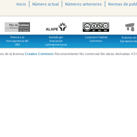
Inicio
Número actual
Números anteriores
Normas de publ
Premio a la
Avalado por:
Licencias Creative
Estamos en:
transparencia del
Asociación
Commons
Epistemonik
SNS
Latinoamericana
de Pediatría
es de la licencia
Creative Commons
Reconocimiento-No comercial-Sin obras derivadas 4.0