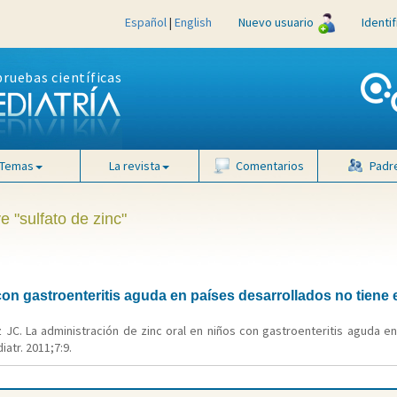
Español
|
English
Nuevo usuario
Identi
pruebas científicas
Temas
La revista
Comentarios
Padr
e "sulfato de zinc"
con gastroenteritis aguda en países desarrollados no tiene 
 JC. La administración de zinc oral en niños con gastroenteritis aguda e
atr. 2011;7:9.