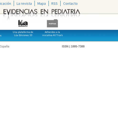
icación
La revista
Mapa
RSS
Contacto
Una plataforma de:
Adheridos a la
Lúa Ediciones 3.0
iniciativa All Trials
os
 España
ISSN | 1885-7388