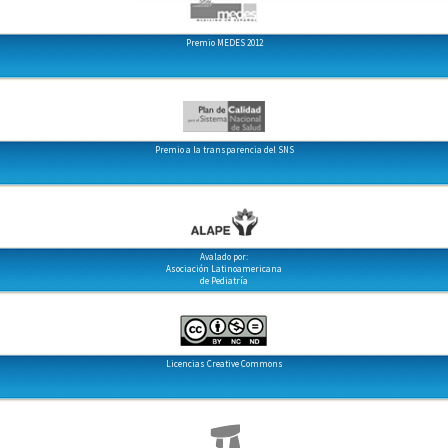
Premio MEDES 2012
Premio a la transparencia del SNS
Avalado por:
Asociación Latinoamericana
de Pediatría
Licencias Creative Commons