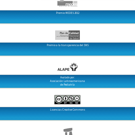
Premio MEDES 2012
Premio a la transparencia del SNS
Avalado por:
Asociación Latinoamericana
de Pediatría
Licencias Creative Commons