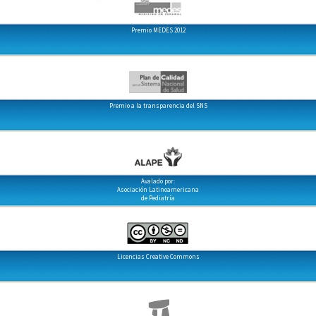
Premio MEDES 2012
Premio a la transparencia del SNS
Avalado por:
Asociación Latinoamericana
de Pediatría
Licencias Creative Commons