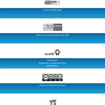
Premio MEDES 2012
Premio a la transparencia del SNS
Avalado por:
Asociación Latinoamericana
de Pediatría
Licencias Creative Commons