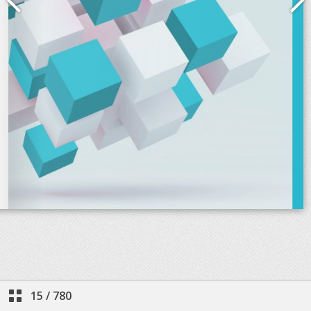
15
/
780