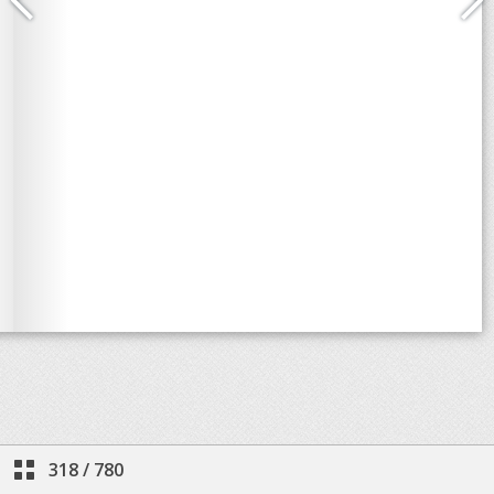
318
/
780