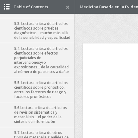
terapéuticas… en búsqueda del
Table of Contents
Medicina Basada en la Eviden
número necesario de pacientes
a tratar
5.3. Lectura crítica de artículos
científicos sobre pruebas
diagnósticas… mucho más allá
de la sensibilidad y especificidad
5.4. Lectura crítica de artículos
científicos sobre efectos
perjudiciales de
intervencionesy/o
exposiciones… de la causalidad
al número de pacientes a dañar
5.5. Lectura crítica de artículos
científicos sobre pronóstico…
entre los factores de riesgo y
factores pronósticos
5.6.Lectura crítica de artículos
de revisión sistemática y
metanálisis… el poder de la
síntesis de información
5.7. Lectura crítica de otros
tipos de metanálisis: validez de