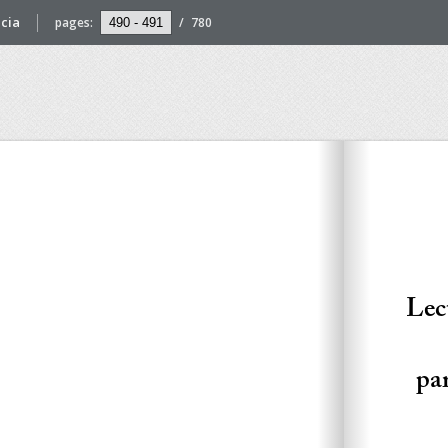
cia
pages:
/
780