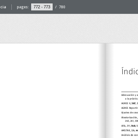
cia
pages:
/
780