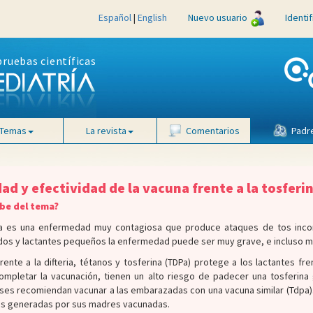
Español
|
English
Nuevo usuario
Identi
pruebas científicas
Temas
La revista
Comentarios
Padr
ad y efectividad de la vacuna frente a la tosferi
abe del tema?
na es una enfermedad muy contagiosa que produce ataques de tos incontro
dos y lactantes pequeños la enfermedad puede ser muy grave, e incluso mo
rente a la difteria, tétanos y tosferina (TDPa) protege a los lactantes fre
ompletar la vacunación, tienen un alto riesgo de padecer una tosferina
ses recomiendan vacunar a las embarazadas con una vacuna similar (Tdpa). 
as generadas por sus madres vacunadas.