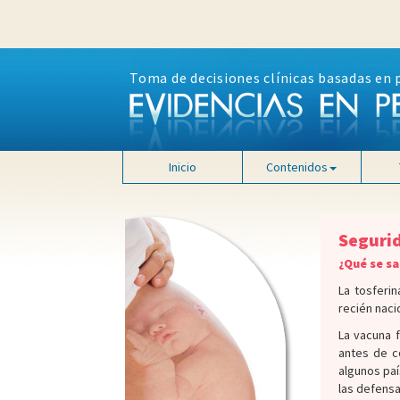
Toma de decisiones clínicas basadas en 
Inicio
Contenidos
Segurid
¿Qué se s
La tosferi
recién naci
La vacuna f
antes de c
algunos paí
las defens