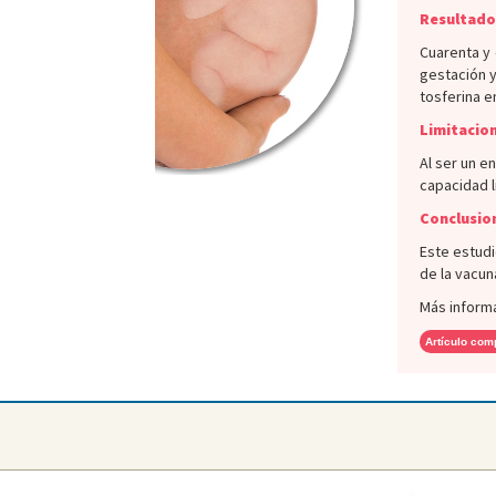
Resultado
Cuarenta y 
gestación y
tosferina e
Limitacion
Al ser un e
capacidad l
Conclusio
Este estudi
de la vacun
Más inform
Artículo com