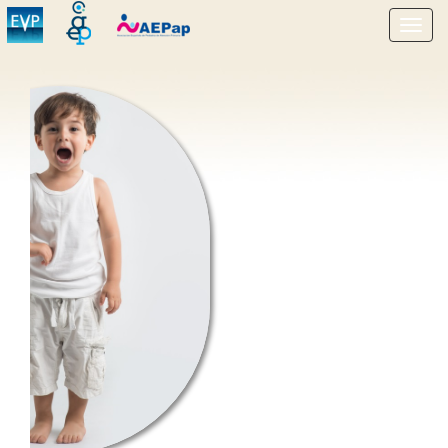
Mostr
menú