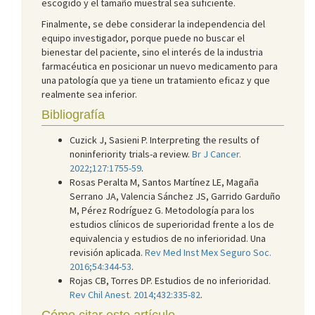
escogido y el tamaño muestral sea suficiente.
Finalmente, se debe considerar la independencia del
equipo investigador, porque puede no buscar el
bienestar del paciente, sino el interés de la industria
farmacéutica en posicionar un nuevo medicamento para
una patología que ya tiene un tratamiento eficaz y que
realmente sea inferior.
Bibliografía
Cuzick J, Sasieni P. Interpreting the results of
noninferiority trials-a review.
Br J Cancer.
2022;127:1755-59
.
Rosas Peralta M, Santos Martínez LE, Magaña
Serrano JA, Valencia Sánchez JS, Garrido Garduño
M, Pérez Rodríguez G. Metodología para los
estudios clínicos de superioridad frente a los de
equivalencia y estudios de no inferioridad. Una
revisión aplicada.
Rev Med Inst Mex Seguro Soc.
2016;54:344-53
.
Rojas CB, Torres DP. Estudios de no inferioridad.
Rev Chil Anest. 2014;432:335-82
.
Cómo citar este artículo