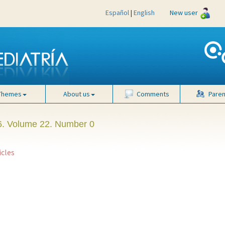
Español
|
English
New user
Themes
About us
Comments
Paren
. Volume 22. Number 0
icles