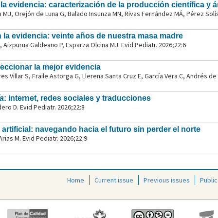
 evidencia: caracterización de la producción científica y 
 MJ, Orejón de Luna G, Balado Insunza MN, Rivas Fernández MÁ, Pérez Solís 
la evidencia: veinte años de nuestra masa madre
I, Aizpurua Galdeano P, Esparza Olcina MJ. Evid Pediatr. 2026;22:6
eleccionar la mejor evidencia
s Villar S, Fraile Astorga G, Llerena Santa Cruz E, García Vera C, Andrés de 
ía
: internet, redes sociales y traducciones
ero D. Evid Pediatr. 2026;22:8
 artificial: navegando hacia el futuro sin perder el norte
ias M. Evid Pediatr. 2026;22:9
Home
Current issue
Previous issues
Public