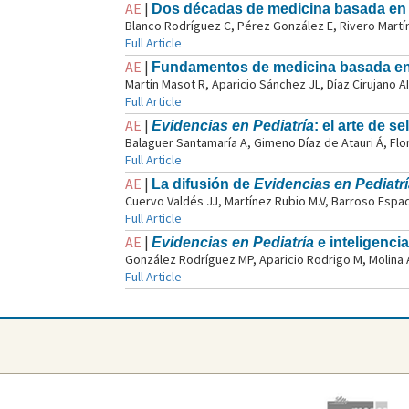
AE
|
Dos décadas de medicina basada en la
Blanco Rodríguez C, Pérez González E, Rivero Martín
Full Article
AE
|
Fundamentos de medicina basada en 
Martín Masot R, Aparicio Sánchez JL, Díaz Cirujano A
Full Article
AE
|
Evidencias en Pediatría
: el arte de s
Balaguer Santamaría A, Gimeno Díaz de Atauri Á, Flore
Full Article
AE
|
La difusión de
Evidencias en Pediatr
Cuervo Valdés JJ, Martínez Rubio M.V, Barroso Espad
Full Article
AE
|
Evidencias en Pediatría
e inteligencia
González Rodríguez MP, Aparicio Rodrigo M, Molina Ar
Full Article