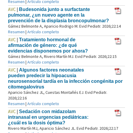
Resumen
|
Artículo completo
AVC
|
Budesonida junto a surfactante
pulmonar, ¿un nuevo agente en la
prevención de la displasia broncopulmonar?
Gámez Belmonte A, Aparicio Rodrigo M. Evid Pediatr. 2026;22:14
Resumen
|
Artículo completo
AVC
|
Tratamiento hormonal de
afirmación de género: ¿de qué
evidencias disponemos por ahora?
Gámez Belmonte A, Rivero Martín MJ. Evid Pediatr. 2026;22:15
Resumen
|
Artículo completo
AVC
|
Algunos factores neonatales
pueden predecir la hipoacusia
neurosensorial tardía en la infección congénita por
citomegalovirus
Aparicio Sánchez JL, Cuestas Montañés EJ. Evid Pediatr.
2026;22:16
Resumen
|
Artículo completo
AVC
|
Sedación con midazolam
intranasal en urgencias pediátricas:
¿cuál es la dosis óptima?
Rivero Martín MJ, Aparicio Sánchez JL. Evid Pediatr. 2026;22:17