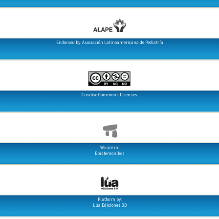
Endorsed by: Asociación Latinoamericana de Pediatría
Creative Commons Licenses
We are in:
Epistemonikos
Platform by:
Lúa Ediciones 3.0