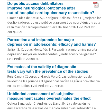
Do public-access defibrillators
improve neurological outcomes after
out-of-hospital cardiopulmonary resuscitation?
Gimeno Díaz de Atauri A, Rodríguez-Salinas Pérez E. ¿Mejoran los
desfibriladores de uso público el pronóstico neurológico tras la
reanimación cardiopulmonar fuera del hospital? Evid Pediatr.
2017;13:21.
Paroxetine and imipramine for major
depression in adolescents: efficacy and harms?
Jullien S, Cuestas Montañés E. Paroxetina e imipramina para la
depresión mayor en adolescentes: ¿ineficaces y peligrosas?
Evid Pediatr. 2016;12:7.
Estimates of the validity of diagnostic
tests vary with the prevalence of the studies
Ruiz-Canela Cáceres J, García Vera C. Las estimaciones de
validez de las pruebas diagnósticas varían según la prevalencia
en los estudios. Evid Pediatr. 2014;10:8.
Unblinded assessment of subjective
measurement scales overestimates the effect
Ochoa Sangrador C, Andrés de Llano JM. La valoración no
enmascarada de escalas de medida subjetivas sobrestima el