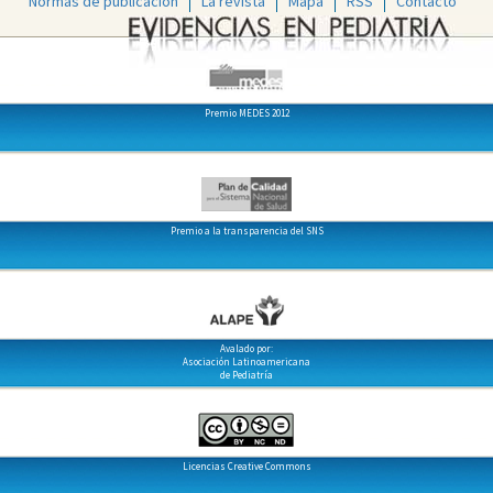
Normas de publicación
La revista
Mapa
RSS
Contacto
Premio MEDES 2012
Premio a la transparencia del SNS
Avalado por:
Asociación Latinoamericana
de Pediatría
Licencias Creative Commons